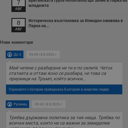
Британската група Hinterlands ще забие в Парка на
7
младежта
АВГ
Историческа възстановка за Илинден оживява в
8
Парка на...
АВГ
Нови коментари
До 3
09:49 | 8.8.2026 г.
Май четене с разбиране не ти е по силите. Четох
статията и оттам ясно се разбира, че това са
приумици на Тръмп, който всички...
Парковете с батерии превърнаха България в енергиен лидер
Русенец
09:43 | 8.8.2026 г.
Трябва държавна политика за тия неща. Трябва по
всички места, които не са важни за земеделие