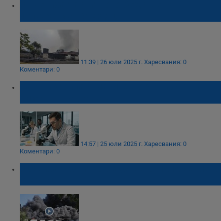
Отмениха частичното бедствено
положение в Средец
11:39 | 26 юли 2025 г.
Харесвания: 0
Коментари: 0
Как микропластмасите в организма ни
влияят на здравето
14:57 | 25 юли 2025 г.
Харесвания: 0
Коментари: 0
Обявиха частично бедствено положение в
Средец