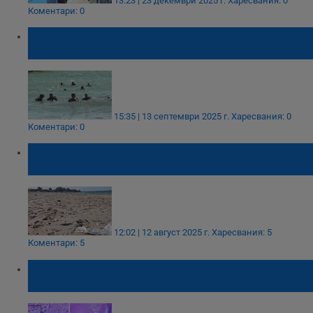
13:23 | 23 декември 2025 г.
Харесвания: 0
Коментари: 0
Водолази от цялата страна почистиха
морското дъно край Бургас
15:35 | 13 септември 2025 г.
Харесвания: 0
Коментари: 0
Чуждестранен боклук залива българските
плажове
12:02 | 12 август 2025 г.
Харесвания: 5
Коментари: 5
Учени откриха микропластмаси в
половината от запушените артерии