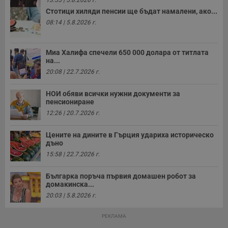
б
п
Стотици хиляди пенсии ще бъдат намалени, ако...
с
08:14 | 5.8.2026 г.
о
с
а
р
у
Миа Халифа спечели 650 000 долара от титлата
з
на...
з
20:08 | 22.7.2026 г.
п
ASP.NET_SessionId
Сесия
Т
Microsoft
НОИ обяви всички нужни документи за
с
Corporation
пенсиониране
D
www.dunavmost.com
п
12:26 | 20.7.2026 г.
и
т
к
Цените на дините в Гърция удариха историческо
п
дъно
и
у
15:58 | 22.7.2026 г.
р
к
п
Българка поръча първия домашен робот за
д
домакинска...
д
п
20:03 | 5.8.2026 г.
у
РЕКЛАМА