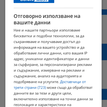
09:06 | 26 август 2024 г.
Харесвания: 1
Коментари: 0
Какво ни коства "бързата мода"?
Отговорно използване на
вашите данни
Ние и нашите партньори използваме
14:18 | 22 юли 2024 г.
Харесвания: 1
бисквитки и подобни технологии, за да
Коментари: 0
съхраняваме и получаваме достъп до
Стари или счупени пластмасови играчки се
информация на вашето устройство и да
превръщат в детски книжки на 1 юни в
обработваме лични данни, като вашия IP
Русе
адрес, уникални идентификатори и данни
за сърфиране, за персонализирани реклами
и съдържание, измерване на реклами и
съдържание, анализ на аудиторията и
19:46 | 27 май 2024 г.
Харесвания: 0
подобряване на услугите.
Доставчици от
Коментари: 0
трети страни (723)
може също да обработват
Учени разработиха саморазграждаща се
данните ви за тези и други цели,
пластмаса
включително използване на точни данни за
геолокация и характеристики на