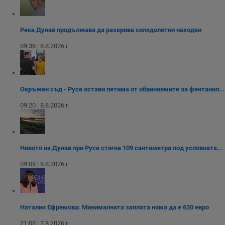
функционалността
използва за
уебсайта
на социалните
вътрешни
използва новата
медии в сайта.
анализи от
или старата
оператора на
версия на
Река Дунав продължава да разкрива хилядолетни находки
сайта.
интерфейса на
Youtube.
_sharedID_cst
.dunavmost.com
11
Тази бисквитка се
09:36 | 8.8.2026 г.
месеца 4
използва за
седмици
проследяване на
потребителски
взаимодействия и
ангажираност на
уебсайта за
Окръжен съд - Русе остави петима от обвиняемите за фентанил...
подобряване на
обслужването и
09:20 | 8.8.2026 г.
потребителския
опит.
Gtest
1
Тази бисквитка се
Gemius
седмица
използва за A/B
.hit.gemius.pl
тестване на
Нивото на Дунав при Русе стигна 109 сантиметра под условната...
уебсайта чрез
събиране на
09:09 | 8.8.2026 г.
данни за
поведението и
взаимодействието
на посетителите.
Той помага за
подобряване на
Наталия Ефремова: Минималната заплата няма да е 620 евро
потребителския
опит, като
разбира как
21:03 | 7.8.2026 г.