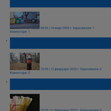
опаковки не се рециклират в Русе
08:26 | 14 март 2025 г.
Харесвания: 1
Коментари: 1
Митата на Тръмп тласкат Coca-Cola към
повече пластмаса
10:09 | 12 февруари 2025 г.
Харесвания: 0
Коментари: 0
Доналд Тръмп връща пластмасовите
сламки в САЩ
10:25 | 11 февруари 2025 г.
Харесвания: 0