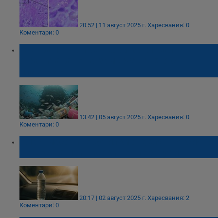
20:52 | 11 август 2025 г.
Харесвания: 0
Коментари: 0
ООН започва преговори за глобално
ограничаване на замърсяването с
пластмаса
13:42 | 05 август 2025 г.
Харесвания: 0
Коментари: 0
Пластмасовите бутилки отделят токсични
вещества при високи температури
20:17 | 02 август 2025 г.
Харесвания: 2
Коментари: 0