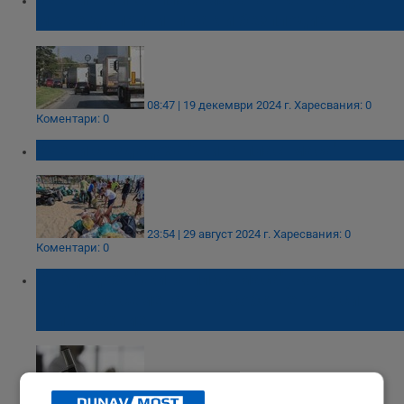
може да причини рак и безплодие
08:47 | 19 декември 2024 г.
Харесвания: 0
Коментари: 0
Учени създадоха "жива пластмаса"
23:54 | 29 август 2024 г.
Харесвания: 0
Коментари: 0
Създадоха "жива пластмаса", която
съдържа семената на собственото си
унищожение