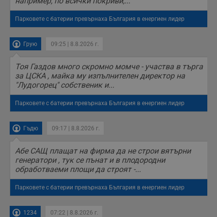
например, по всички покриви,...
Парковете с батерии превърнаха България в енергиен лидер
Грую
09:25 | 8.8.2026 г.
Тоя Газдов много скромно момче - участва в търга
за ЦСКА , майка му изпълнителен директор на
"Лудогорец" собственик и...
Парковете с батерии превърнаха България в енергиен лидер
Гъдю
09:17 | 8.8.2026 г.
Абе САЩ плащат на фирма да не строи вятърни
генератори , тук се пънат и в плодородни
обработваеми площи да строят -...
Парковете с батерии превърнаха България в енергиен лидер
1234
07:22 | 8.8.2026 г.