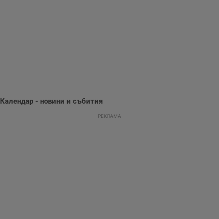
събиране на
информация за
потребителското
поведение и
предпочитания.
Тази информация
се използва, за да
се оптимизира
представянето на
уебсайта и да
направят
рекламните
съобщения по-
важни за
потребителя.
Календар - новини и събития
РЕКЛАМА