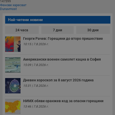
п
147399
и
Фенове харесват
п
Dunavmost
A
т
е
Най-четени новини
д
н
п
24 часа
7 дни
30 дни
с
у
Георги Рачев: Горещини до второ пришествие
и
ф
10:15 | 7.8.2026 г.
н
м
Т
и
Американски военен самолет кацна в София
п
у
15:09 | 7.8.2026 г.
з
б
VISITOR_PRIVACY_METADATA
5 месеца
Т
YouTube
Дневен хороскоп за 8 август 2026 година
4
с
.youtube.com
15:31 | 7.8.2026 г.
седмици
с
с
п
и
НИМХ обяви оранжев код за опасни горещини
п
т
13:46 | 7.8.2026 г.
в
с