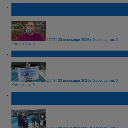
Лазар Радков: Българите даряват чрез
капачки и пластмасови бутилки
17:07 | 28 декември 2025 г.
Харесвания: 0
Коментари: 0
Теодор Цветков: Плувах с вяра и кауза
20:43 | 23 декември 2025 г.
Харесвания: 0
Коментари: 0
Теодор Цветков се гмурна в ледените води
на комплекс "Дунав"