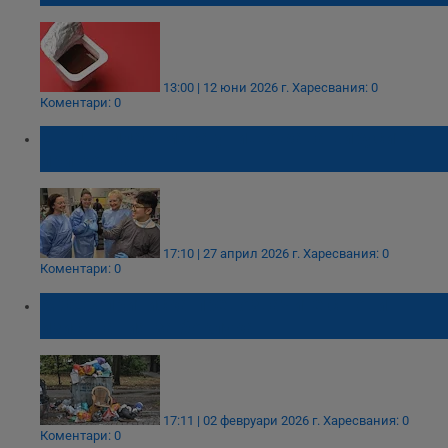
13:00 | 12 юни 2026 г.
Харесвания: 0
Коментари: 0
Евтина пластмаса унищожава вирусите
при контакт
17:10 | 27 април 2026 г.
Харесвания: 0
Коментари: 0
МОСВ притиска превозвачите с нови
изисквания за боклука
17:11 | 02 февруари 2026 г.
Харесвания: 0
Коментари: 0