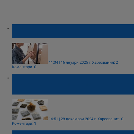
Онлайн търговците нямат право да
налагат спешно получаване на пратки
11:04 | 16 януари 2025 г.
Харесвания: 2
Коментари: 0
Учени: Милиони частици микропластмаса
от чаените торбички навлизат в чревните
клетки
16:51 | 28 декември 2024 г.
Харесвания: 0
Коментари: 1
Учени : Микропластмасата във въздуха