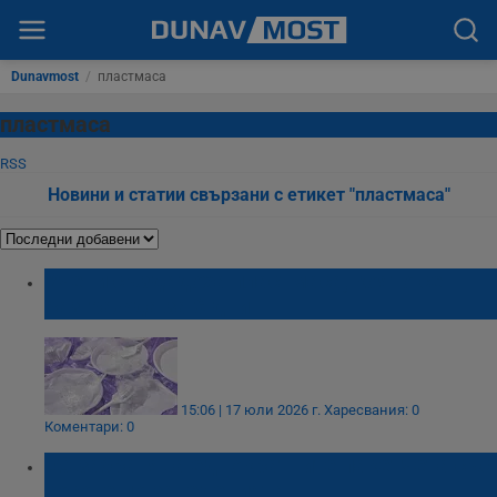
Dunavmost
/
пластмаса
пластмаса
RSS
Новини и статии свързани с етикет "пластмаса"
Учени създадоха пластмаса, която се
разгражда за 6 дни
15:06 | 17 юли 2026 г.
Харесвания: 0
Коментари: 0
ЕС забранява еднократните пакетчета със
сосове по заведенията