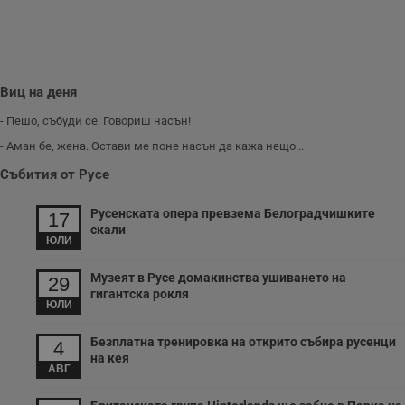
Виц на деня
- Пешо, събуди се. Говориш насън!
- Аман бе, жена. Остави ме поне насън да кажа нещо...
Събития от Русе
Русенската опера превзема Белоградчишките
17
скали
ЮЛИ
Музеят в Русе домакинства ушиването на
29
гигантска рокля
ЮЛИ
Безплатна тренировка на открито събира русенци
4
на кея
АВГ