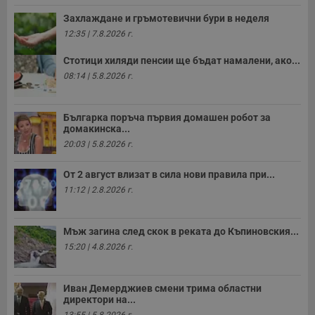
з
с
Захлаждане и гръмотевични бури в неделя
п
о
12:35 | 7.8.2026 г.
р
п
н
Стотици хиляди пенсии ще бъдат намалени, ако...
п
08:14 | 5.8.2026 г.
к
ч
п
с
Българка поръча първия домашен робот за
б
домакинска...
__cf_bm
29
Т
Cloudflare Inc.
20:03 | 5.8.2026 г.
минути
с
.twitter.com
59
р
секунди
м
От 2 август влизат в сила нови правила при...
б
о
11:12 | 2.8.2026 г.
у
п
о
и
Мъж загина след скок в реката до Къпиновския...
т
15:20 | 4.8.2026 г.
receive-cookie-deprecation
.hit.gemius.pl
1 година
Т
с
с
н
Иван Демерджиев смени трима областни
н
директори на...
п
13:55 | 5.8.2026 г.