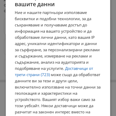
вашите данни
общонационално значение на инициативата за
опазване на морската среда.
Ние и нашите партньори използваме
бисквитки и подобни технологии, за да
съхраняваме и получаваме достъп до
Следвай ни в Google News
→
информация на вашето устройство и да
обработваме лични данни, като вашия IP
адрес, уникални идентификатори и данни
Предпочитани източници
→
за сърфиране, за персонализирани реклами
и съдържание, измерване на реклами и
съдържание, анализ на аудиторията и
Изпращайте снимки и информация на
подобряване на услугите.
Доставчици от
news@dunavmost.com
трети страни (723)
може също да обработват
данните ви за тези и други цели,
РЕКЛАМА
включително използване на точни данни за
геолокация и характеристики на
устройството. Вашият избор важи само за
този уебсайт. Някои доставчици може да
разчитат на законен интерес вместо на