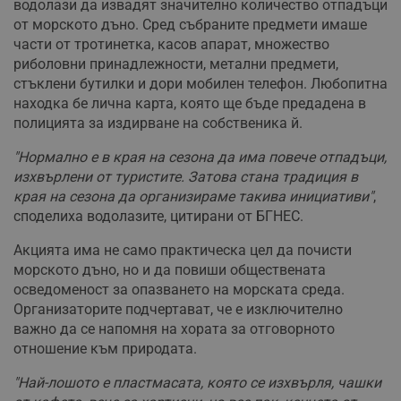
водолази да извадят значително количество отпадъци
от морското дъно. Сред събраните предмети имаше
части от тротинетка, касов апарат, множество
риболовни принадлежности, метални предмети,
стъклени бутилки и дори мобилен телефон. Любопитна
находка бе лична карта, която ще бъде предадена в
полицията за издирване на собственика й.
"Нормално е в края на сезона да има повече отпадъци,
изхвърлени от туристите. Затова стана традиция в
края на сезона да организираме такива инициативи"
,
споделиха водолазите, цитирани от БГНЕС.
Акцията има не само практическа цел да почисти
морското дъно, но и да повиши обществената
осведоменост за опазването на морската среда.
Организаторите подчертават, че е изключително
важно да се напомня на хората за отговорното
отношение към природата.
"Най-лошото е пластмасата, която се изхвърля, чашки