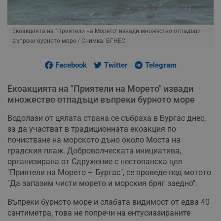
Екоакцията на "Приятели на Морето" извади множество отпадъци
въпреки бурното море
/ Снимка: БГНЕС
Facebook
Twitter
Telegram
Екоакцията на "Приятели на Морето" извади
множество отпадъци въпреки бурното море
Водолази от цялата страна се събраха в Бургас днес,
за да участват в традиционната екоакция по
почистване на морското дъно около Моста на
градския плаж. Доброволческата инициатива,
организирана от Сдружение с нестопанска цел
"Приятели на Морето – Бургас", се проведе под мотото
"Да запазим чисти морето и морския бряг заедно".
Въпреки бурното море и слабата видимост от едва 40
сантиметра, това не попречи на ентусиазираните