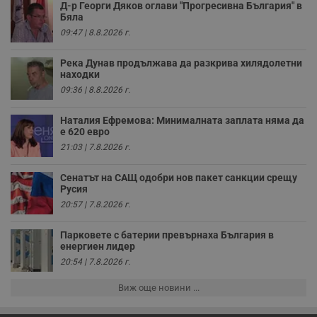
н
Д-р Георги Дяков оглави "Прогресивна България" в
п
Бяла
к
09:47 | 8.8.2026 г.
ч
п
с
Река Дунав продължава да разкрива хилядолетни
б
находки
__cf_bm
29
Т
Cloudflare Inc.
09:36 | 8.8.2026 г.
минути
с
.twitter.com
59
р
секунди
м
Наталия Ефремова: Минималната заплата няма да
б
е 620 евро
о
у
21:03 | 7.8.2026 г.
п
о
и
Сенатът на САЩ одобри нов пакет санкции срещу
т
Русия
receive-cookie-deprecation
.hit.gemius.pl
1 година
Т
20:57 | 7.8.2026 г.
с
с
н
Парковете с батерии превърнаха България в
н
енергиен лидер
п
20:54 | 7.8.2026 г.
б
п
с
Виж още новини ...
о
с
а