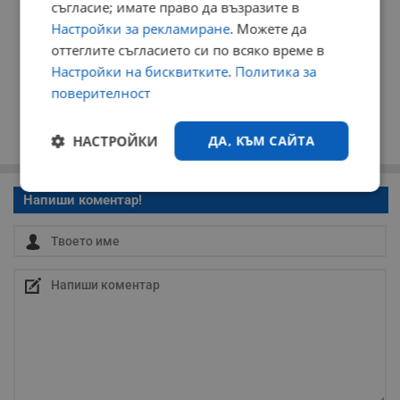
съгласие; имате право да възразите в
Настройки за рекламиране
. Можете да
оттеглите съгласието си по всяко време в
Настройки на бисквитките
.
Политика за
поверителност
НАСТРОЙКИ
ДА, КЪМ САЙТА
Строго
Ефективност
Напиши коментар!
необходимо
Таргетиране
Функционалност
Некласифицирани