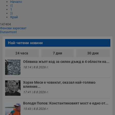
Начало
⟨⟨
1
⟩⟩
Край
147404
Фенове харесват
Dunavmost
Най-четени новини
24 часа
7 дни
30 дни
Обявиха жълт код за силен дъжд в 4 области на...
18:14 | 8.8.2026 г.
Хорхе Меси е човекът, оказал най-голямо
влияние...
17:41 | 8.8.2026 г.
Володя Попов: Константиновият мост е едно от...
15:43 | 8.8.2026 г.