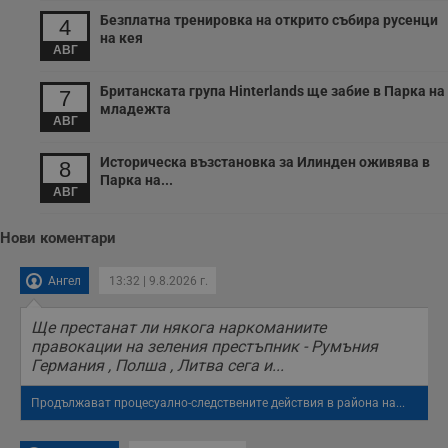
т
в
Безплатна тренировка на открито събира русенци
4
с
на кея
з
АВГ
с
п
о
Британската група Hinterlands ще забие в Парка на
7
р
младежта
п
АВГ
н
п
к
Историческа възстановка за Илинден оживява в
8
ч
Парка на...
п
АВГ
с
б
Нови коментари
__cf_bm
29
Т
Cloudflare Inc.
минути
с
.twitter.com
59
р
Ангел
13:32 | 9.8.2026 г.
секунди
м
б
о
Ще престанат ли някога наркоманиите
у
п
правокации на зеления престъпник - Румъния
о
Германия , Полша , Литва сега и...
и
т
Продължават процесуално-следствените действия в района на...
receive-cookie-deprecation
.hit.gemius.pl
1 година
Т
с
с