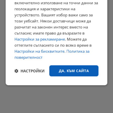
включително използване на точни данни за
геолокация и характеристики на
Младен Владимиров: България продължава да няма ясна...
устройството. Вашият избор важи само за
този уебсайт. Някои доставчици може да
12:23 | 9.8.2026 г.
разчитат на законен интерес вместо на
РЕКЛАМА
съгласие; имате право да възразите в
Настройки за рекламиране
. Можете да
оттеглите съгласието си по всяко време в
Настройки на бисквитките
.
Политика за
поверителност
НАСТРОЙКИ
ДА, КЪМ САЙТА
Строго
Ефективност
необходимо
Таргетиране
Функционалност