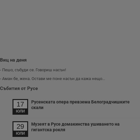
п
Corporation
ф
www.dunavmost.com
з
п
и
п
A
т
е
д
н
п
с
у
Виц на деня
и
ф
- Пешо, събуди се. Говориш насън!
н
м
- Аман бе, жена. Остави ме поне насън да кажа нещо...
Т
и
Събития от Русе
п
у
з
б
Русенската опера превзема Белоградчишките
17
скали
VISITOR_PRIVACY_METADATA
5 месеца
Т
YouTube
ЮЛИ
4
с
.youtube.com
седмици
с
с
Музеят в Русе домакинства ушиването на
29
п
гигантска рокля
и
ЮЛИ
п