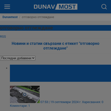
Dunavmost
/
отговорно отглеждане
отговорно отглеждане
RSS
Новини и статии свързани с етикет "отговорно
отглеждане"
Жители на Монтана са подложени на
тормоз от денонощен вой на кучета и
непоносима миризма
07:53 | 19 септември 2024 г.
Харесвания: 0
Коментари: 1