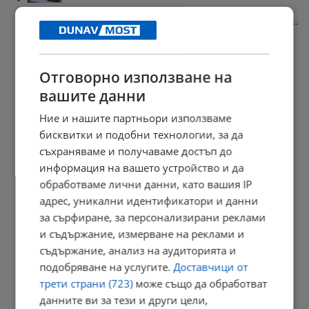
Задържаха украинец за убийството на негов сънародник край...
13:46 | 9.8.2026 г.
Отговорно използване на
вашите данни
Магазините масово продължават да работят с двойни цени
Ние и нашите партньори използваме
13:41 | 9.8.2026 г.
бисквитки и подобни технологии, за да
съхраняваме и получаваме достъп до
информация на вашето устройство и да
обработваме лични данни, като вашия IP
Две океански аномалии променят зимата в Европа
адрес, уникални идентификатори и данни
13:36 | 9.8.2026 г.
за сърфиране, за персонализирани реклами
и съдържание, измерване на реклами и
съдържание, анализ на аудиторията и
подобряване на услугите.
Доставчици от
Златан Златанов: Онова, което скриха от вас, е в пъти...
трети страни (723)
може също да обработват
13:30 | 9.8.2026 г.
данните ви за тези и други цели,