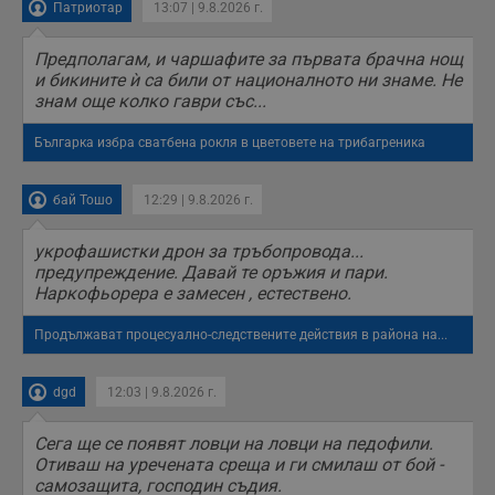
н
Патриотар
13:07 | 9.8.2026 г.
н
п
б
Предполагам, и чаршафите за първата брачна нощ
п
и бикините ѝ са били от националното ни знаме. Не
с
знам още колко гаври със...
о
с
а
Българка избра сватбена рокля в цветовете на трибагреника
р
у
з
з
бай Тошо
12:29 | 9.8.2026 г.
п
ASP.NET_SessionId
Сесия
Т
Microsoft
укрофашистки дрон за тръбопровода...
с
Corporation
предупреждение. Давай те оръжия и пари.
D
www.dunavmost.com
п
Наркофьорера е замесен , естествено.
и
т
к
Продължават процесуално-следствените действия в района на...
п
и
у
dgd
12:03 | 9.8.2026 г.
р
к
п
д
Сега ще се появят ловци на ловци на педофили.
д
Отиваш на уречената среща и ги смилаш от бой -
п
самозащита, господин съдия.
у