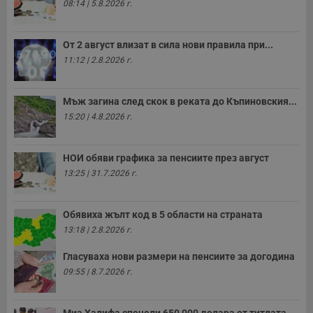
08:14 | 5.8.2026 г.
б
VISITOR_PRIVACY_METADATA
5 месеца
Т
YouTube
4
с
.youtube.com
От 2 август влизат в сила нови правила при...
седмици
с
с
11:12 | 2.8.2026 г.
п
и
п
т
Мъж загина след скок в реката до Къпиновския...
в
с
15:20 | 4.8.2026 г.
з
с
п
о
НОИ обяви графика за пенсиите през август
р
п
13:25 | 31.7.2026 г.
н
п
к
ч
Обявиха жълт код в 5 области на страната
п
13:18 | 2.8.2026 г.
с
б
Гласуваха нови размери на пенсиите за догодина
__cf_bm
29
Т
Cloudflare Inc.
минути
с
09:55 | 8.7.2026 г.
.twitter.com
59
р
секунди
м
б
о
Миа Халифа спечели 650 000 долара от титлата