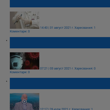
19
14:40 | 31 август 2021 г.
Харесвания: 1
Коментари: 0
КОВИД вълната се надига, нови 393
случая за последното денонощие
07:21 | 03 август 2021 г.
Харесвания: 0
Коментари: 0
Математик: Ако не се държим прилично,
ни очаква COVID вълна като в Индия
12:17 | 26 юли 2021 г.
Харесвания: 1