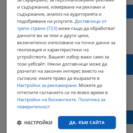
и съдържание, измерване на реклами и
Принудителни ваксинации: Как Русия
съдържание, анализ на аудиторията и
показа своето безсилие
подобряване на услугите.
Доставчици от
трети страни (723)
може също да обработват
данните ви за тези и други цели,
включително използване на точни данни за
23:01 | 20 юни 2021 г.
Харесвания: 0
Коментари: 0
геолокация и характеристики на
устройството. Вашият избор важи само за
Д-р Трифон Вълков: Няма как да останем
този уебсайт. Някои доставчици може да
встрани от индийския вариант на
разчитат на законен интерес вместо на
КОВИД-19
съгласие; имате право да възразите в
Настройки за рекламиране
. Можете да
оттеглите съгласието си по всяко време в
Настройки на бисквитките
.
Политика за
20:04 | 18 юни 2021 г.
Харесвания: 0
Коментари: 0
поверителност
Доцент Кунчев: Притеснява ни какво ще
се случи с COVID-19 наесен
НАСТРОЙКИ
ДА, КЪМ САЙТА