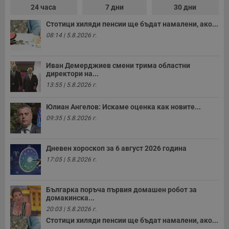
24 часа
7 дни
30 дни
влизане и управление на акаунта. Уебсайтът не може да
се използва правилно без строго необходими
бисквитки.
Стотици хиляди пенсии ще бъдат намалени, ако...
08:14 | 5.8.2026 г.
Валиден
Име
Доставчик
/
Домейн
О
до
__RequestVerificationToken
Сесия
Т
Microsoft
Иван Демерджиев смени трима областни
п
Corporation
директори на...
ф
www.dunavmost.com
з
13:55 | 5.8.2026 г.
п
и
п
Юлиан Ангелов: Искаме оценка как новите...
A
09:35 | 5.8.2026 г.
т
е
д
н
п
Дневен хороскоп за 6 август 2026 година
с
17:05 | 5.8.2026 г.
у
и
ф
н
Българка поръча първия домашен робот за
м
домакинска...
Т
и
20:03 | 5.8.2026 г.
п
у
Стотици хиляди пенсии ще бъдат намалени, ако...
з