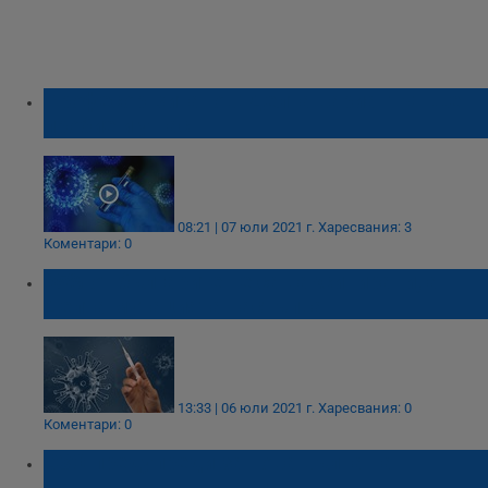
Професор Витанов: Делта вариантът ще
пробие и у нас
08:21 | 07 юли 2021 г.
Харесвания: 3
Коментари: 0
85% от българите не са ваксинирани, а
Делта мутацията настъпва
13:33 | 06 юли 2021 г.
Харесвания: 0
Коментари: 0
СЗО предупреди за нова вълна на
коронавируса в Европа