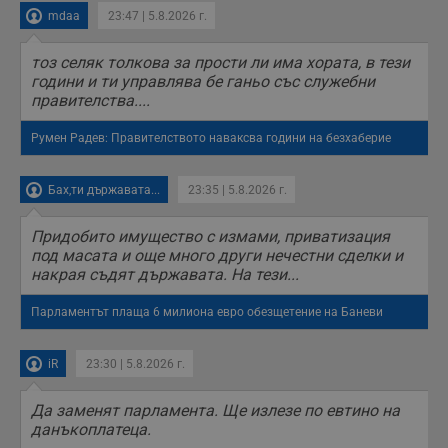
mdaa
23:47 | 5.8.2026 г.
тоз селяк толкова за прости ли има хората, в тези
години и ти управлява бе ганьо със служебни
правителства....
Румен Радев: Правителството наваксва години на безхаберие
Бах,ти държавата...
23:35 | 5.8.2026 г.
Придобито имущество с измами, приватизация
под масата и още много други нечестни сделки и
накрая съдят държавата. На тези...
Парламентът плаща 6 милиона евро обезщетение на Баневи
iR
23:30 | 5.8.2026 г.
Да заменят парламента. Ще излезе по евтино на
данъкоплатеца.