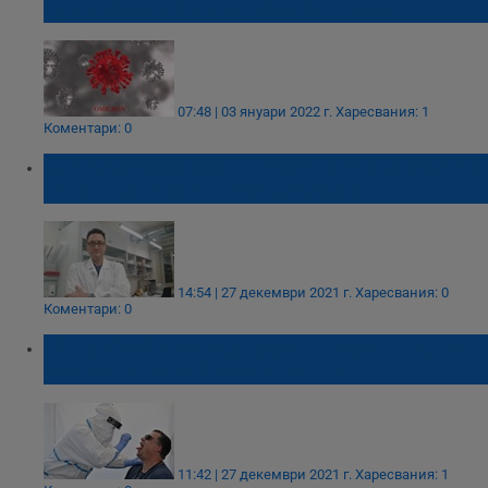
тук, ами и набира стремглаво сила
07:48 | 03 януари 2022 г.
Харесвания: 1
Коментари: 0
Д-р Аспарух Илиев: През януари предстои
нова вълна и тя ще бъде силна
14:54 | 27 декември 2021 г.
Харесвания: 0
Коментари: 0
Нови COVID-мерки влизат в сила от днес в
редица европейски държави
11:42 | 27 декември 2021 г.
Харесвания: 1