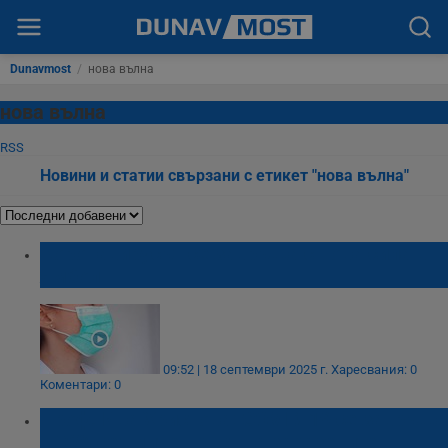
Dunavmost
/
нова вълна
нова вълна
RSS
Новини и статии свързани с етикет "нова вълна"
Коронавирусът се завръща с нова сила в
Ямбол
09:52 | 18 септември 2025 г.
Харесвания: 0
Коментари: 0
Проф. Ива Христова: COVID-19 се завръща
с 30% седмичен ръст на заразените