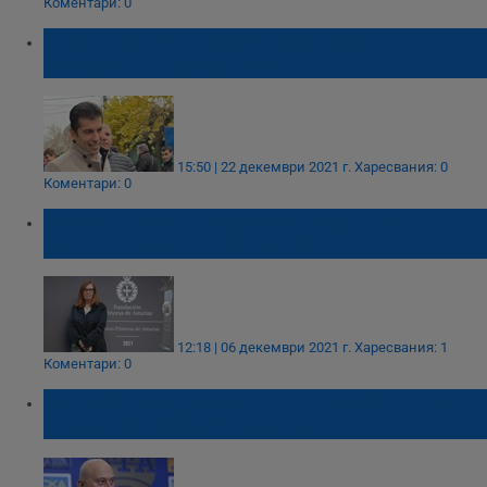
Коментари: 0
България и Ковид-19: Непопулярната
позиция на Кирил Петков
15:50 | 22 декември 2021 г.
Харесвания: 0
Коментари: 0
Следваща пандемия може да е по-
смъртоносна от КОВИД-19
12:18 | 06 декември 2021 г.
Харесвания: 1
Коментари: 0
Математик: „Омикрон“ ще влезе у нас
между 10 и 15 декември