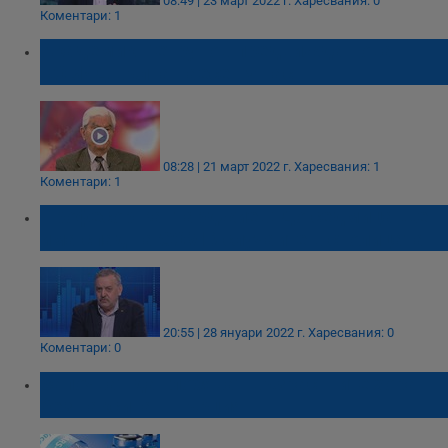
08:49 | 23 март 2022 г.
Харесвания: 0
Коментари: 1
Академик Петрунов предвижда нова
КОВИД вълна наесен у нас
08:28 | 21 март 2022 г.
Харесвания: 1
Коментари: 1
Професор Кантарджиев: До седмица ще
има спад на COVID случаите в столицата
20:55 | 28 януари 2022 г.
Харесвания: 0
Коментари: 0
Започват да глобяват възрастните хора
без ваксина в Гърция