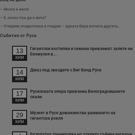
– Много е жега!
– Е, колко пък да е жега?
– Отварям хладилника и гледам – едната бира изпила другата...
Събития от Русе
Гигантски костилки и семена превземат залите на
13
Екомузея в...
ЮЛИ
Джаз под звездите с Биг Бенд Русе
14
ЮЛИ
Русенската опера превзема Белоградчишките
17
скали
ЮЛИ
Музеят в Русе домакинства ушиването на
29
гигантска рокля
ЮЛИ
Безплатна тренировка на открито събира русенци