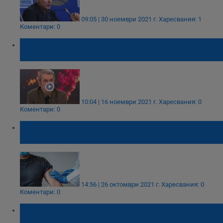
09:05 | 30 ноември 2021 г.
Харесвания: 1
Коментари: 0
Доцент Хинков: Очаква ни още една
КОВИД вълна, но през февруари
10:04 | 16 ноември 2021 г.
Харесвания: 0
Коментари: 0
В Германия казват: Третата доза ваксина
е "изключително важна"
14:56 | 26 октомври 2021 г.
Харесвания: 0
Коментари: 0
България спира износа на редица
лекарства заради новата вълна на COVID-