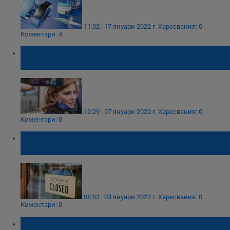
11:02 | 17 януари 2022 г.
Харесвания: 0
Коментари: 4
Задава ли се пак онлайн обучение за
децата заради "Омикрон" вълната у нас?
19:29 | 07 януари 2022 г.
Харесвания: 0
Коментари: 0
Задава ли се пълен локдаун у нас заради
"Омикрон"?
08:53 | 03 януари 2022 г.
Харесвания: 0
Коментари: 0
Николай Слатински: "Омикрон" не просто е