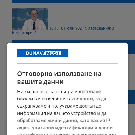
16:45 | 01 юли 2021 г.
Харесвания: 0
Коментари: 0
Към края на август ни очаква нова вълна
на КОВИД-19
Отговорно използване на
08:39 | 29 юни 2021 г.
Харесвания: 0
вашите данни
Коментари: 0
Ние и нашите партньори използваме
След кратко захлаждане утре, нова
бисквитки и подобни технологии, за да
гореща вълна ни връхлита
съхраняваме и получаваме достъп до
информация на вашето устройство и да
обработваме лични данни, като вашия IP
адрес, уникални идентификатори и данни
20:04 | 25 юни 2021 г.
Харесвания: 0
Коментари: 0
за сърфиране, за персонализирани реклами