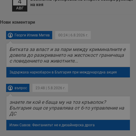
4
на кея
АВГ
Нови коментари
Георги Илиев Митев
00:24 | 6.8.2026 г.
Битката за власт и за пари между криминалните е
довела до разкриването на жестокост граничеща
с поведението на животните...
Задържаха наркобарон в България при международна акция
въпрос
23:48 | 5.8.2026 г.
знаете ли кой е баща му на тоз кръволок?
България още се управлява от 6-то управление на
ДС
Илин Савов: Фентанилът не е дизайнерска дрога