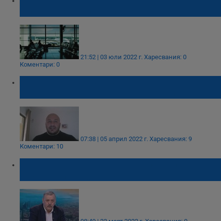
емиграция към Германия?
21:52 | 03 юли 2022 г.
Харесвания: 0
Коментари: 0
Българин разказва за новата КОВИД
вълна в Китай и драконовските мерки
07:38 | 05 април 2022 г.
Харесвания: 9
Коментари: 10
Професор Кантарджиев: Има само една
разлика между грипа и коронавируса