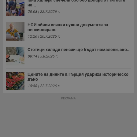
у
на...
п
20:08 | 22.7.2026 г.
о
и
т
НОИ обяви всички нужни документи за
receive-cookie-deprecation
.hit.gemius.pl
1 година
Т
пенсиониране
с
12:26 | 20.7.2026 г.
с
н
н
Стотици хиляди пенсии ще бъдат намалени, ако...
п
б
08:14 | 5.8.2026 г.
п
с
о
с
Цените на дините в Гърция удариха историческо
а
дъно
р
у
15:58 | 22.7.2026 г.
з
з
п
РЕКЛАМА
ASP.NET_SessionId
Сесия
Т
Microsoft
с
Corporation
D
www.dunavmost.com
п
и
т
к
п