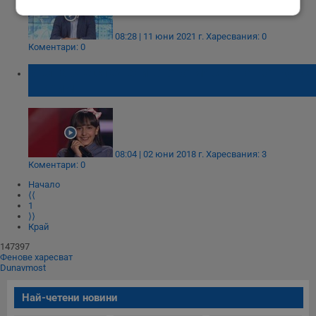
Строго
Ефективност
необходимо
08:28 | 11 юни 2021 г.
Харесвания: 0
Коментари: 0
Българче спечели второ място на конкурс
Таргетиране
Функционалност
в Крим
Некласифицирани
08:04 | 02 юни 2018 г.
Харесвания: 3
Коментари: 0
Начало
⟨⟨
1
⟩⟩
Край
Строго необходимо
Ефективност
147397
Фенове харесват
Таргетиране
Функционалност
Dunavmost
Некласифицирани
Най-четени новини
Строго необходимите бисквитки позволяват основната
функционалност на уебсайта, като потребителско