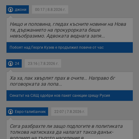
джони
00:17 | 8.8.2026 г.
Нищо и половина, гледах късните новини на Нова
тв, държанието на прокурорката беше
невъобразимо. Адвоката веднага запя...
Побоят над Георги Кузев е продължил повече от час
24
23:16 | 7.8.2026 г.
Ха ха, пак хвърлят прах в очите... Направо бг
поговорката за попа...
Сенатът на САЩ одобри нов пакет санкции срещу Русия
Евро-талибанчик
22:07 | 7.8.2026 г.
Сега разбрахте ли защо подлогите в политиката
толкова натискаха да налагат такса-данък-
водомер на тъпото население в...