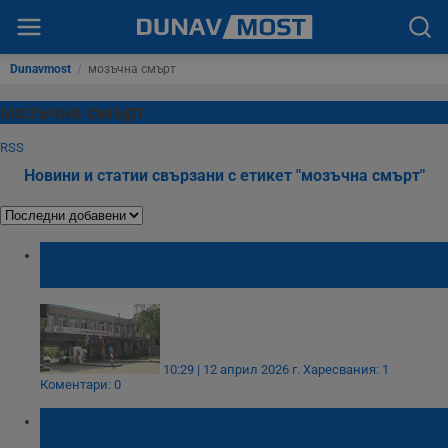
Dunavmost
/
мозъчна смърт
мозъчна смърт
RSS
Новини и статии свързани с етикет "мозъчна смърт"
Трансплантираха бъбреците на 68-
годишна жена на двама мъже
10:29 | 12 април 2026 г.
Харесвания: 1
Коментари: 0
Трансплантираха ново сърце на 34-
годишна жена в "Света Екатерина"