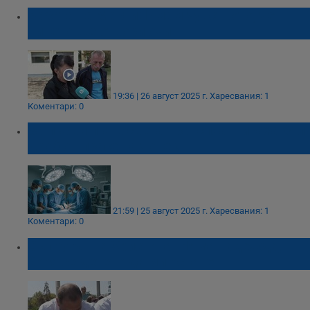
Бабата на Марти: Имам чувството, че
Тинето ще отвори очи
19:36 | 26 август 2025 г.
Харесвания: 1
Коментари: 0
За първи път в света трансплантираха бял
дроб от прасе на човек
21:59 | 25 август 2025 г.
Харесвания: 1
Коментари: 0
Съпругът на Христина: Няма надежда,
боря се детето да ми остане