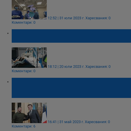
12:52 | 31 юли 2023 г.
Харесвания: 0
Коментари: 0
Починала туристка у нас стана донор на
органи
18:12 | 20 юли 2023 г.
Харесвания: 0
Коментари: 0
Еманюел Макрон: Путин събуди НАТО от
„мозъчна смърт“ с нахлуването си в
Украйна
16:41 | 31 май 2023 г.
Харесвания: 0
Коментари: 6