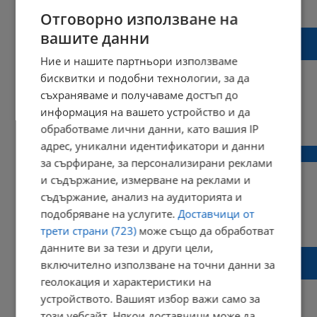
11:17 | 11 декември 2019 г.
Харесвания: 0
Коментари: 0
Отговорно използване на
Ердоган прати Макрон да провери
вашите данни
собствената си "мозъчна смърт"
Ние и нашите партньори използваме
бисквитки и подобни технологии, за да
съхраняваме и получаваме достъп до
информация на вашето устройство и да
16:03 | 29 ноември 2019 г.
Харесвания: 1
обработваме лични данни, като вашия IP
Коментари: 0
адрес, уникални идентификатори и данни
Донор от Силистра спаси живот
за сърфиране, за персонализирани реклами
и съдържание, измерване на реклами и
съдържание, анализ на аудиторията и
подобряване на услугите.
Доставчици от
16:09 | 19 септември 2019 г.
Харесвания: 0
трети страни (723)
може също да обработват
Коментари: 0
данните ви за тези и други цели,
Лекари спасиха бебе, родено 56 дни след
включително използване на точни данни за
смъртта на майка му
геолокация и характеристики на
устройството. Вашият избор важи само за
този уебсайт. Някои доставчици може да