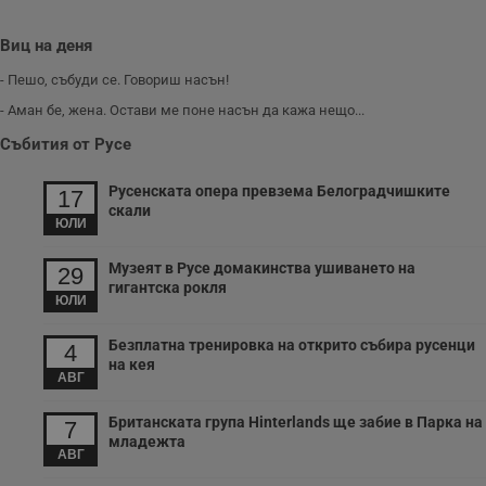
Виц на деня
- Пешо, събуди се. Говориш насън!
- Аман бе, жена. Остави ме поне насън да кажа нещо...
Събития от Русе
Русенската опера превзема Белоградчишките
17
скали
ЮЛИ
Музеят в Русе домакинства ушиването на
29
гигантска рокля
ЮЛИ
Безплатна тренировка на открито събира русенци
4
на кея
АВГ
Британската група Hinterlands ще забие в Парка на
7
младежта
АВГ