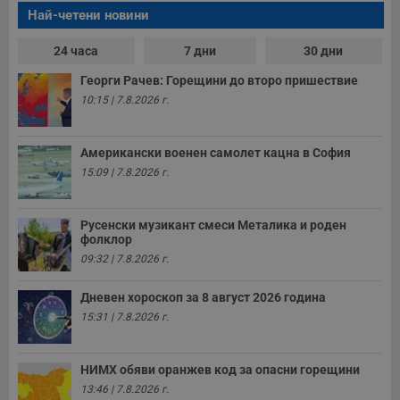
A
Най-четени новини
т
е
д
24 часа
7 дни
30 дни
н
п
с
Георги Рачев: Горещини до второ пришествие
у
10:15 | 7.8.2026 г.
и
ф
н
м
Американски военен самолет кацна в София
Т
и
15:09 | 7.8.2026 г.
п
у
з
б
Русенски музикант смеси Металика и роден
фолклор
VISITOR_PRIVACY_METADATA
5 месеца
Т
YouTube
4
с
.youtube.com
09:32 | 7.8.2026 г.
седмици
с
с
п
Дневен хороскоп за 8 август 2026 година
и
п
15:31 | 7.8.2026 г.
т
в
с
з
НИМХ обяви оранжев код за опасни горещини
с
13:46 | 7.8.2026 г.
п