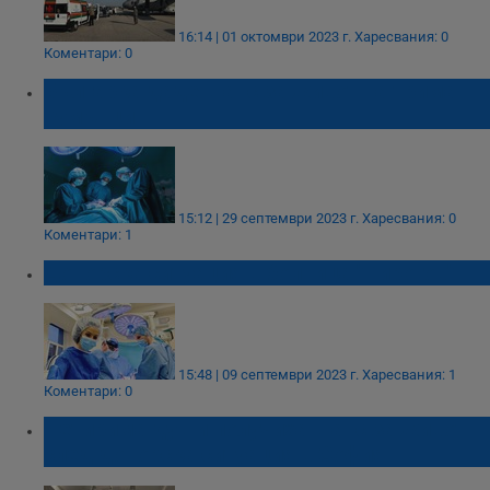
16:14 | 01 октомври 2023 г.
Харесвания: 0
Коментари: 0
Българка даде шанс за живот на трима
румънци
15:12 | 29 септември 2023 г.
Харесвания: 0
Коментари: 1
Донорска ситуация в болница "Пирогов"
15:48 | 09 септември 2023 г.
Харесвания: 1
Коментари: 0
Четирима души получиха шанс за живот
след донорска ситуация в София