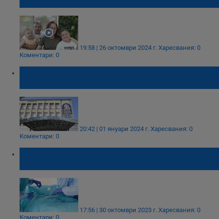
от тяхната дъщеря живее в нас"
19:58 | 26 октомври 2024 г.
Харесвания: 0
Коментари: 0
Донорска ситуация в навечерието на Нова
година
20:42 | 01 януари 2024 г.
Харесвания: 0
Коментари: 0
18-годишно момче стана донор и спаси
три живота
17:56 | 30 октомври 2023 г.
Харесвания: 0
Коментари: 0