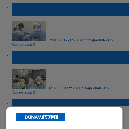
Трансплантираха бъбреци от прасе на
мъж в мозъчна смърт
17:34 | 20 януари 2022 г.
Харесвания: 2
Коментари: 0
Млад мъж стана донор и спаси живота на
четирима
16:16 | 09 март 2021 г.
Харесвания: 2
Коментари: 0
Жена в мозъчна смърт става донор