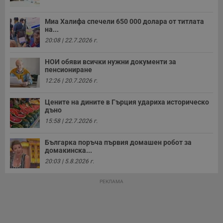
о
с
а
Миа Халифа спечели 650 000 долара от титлата
р
на...
у
з
20:08 | 22.7.2026 г.
з
п
НОИ обяви всички нужни документи за
ASP.NET_SessionId
Сесия
Т
Microsoft
пенсиониране
с
Corporation
D
12:26 | 20.7.2026 г.
www.dunavmost.com
п
и
т
Цените на дините в Гърция удариха историческо
к
дъно
п
15:58 | 22.7.2026 г.
и
у
р
Българка поръча първия домашен робот за
к
п
домакинска...
д
20:03 | 5.8.2026 г.
д
п
у
РЕКЛАМА