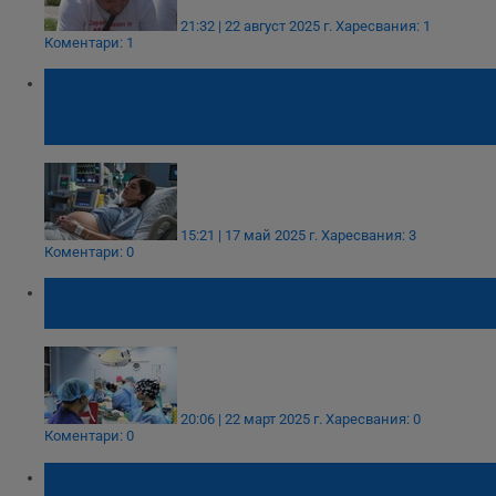
21:32 | 22 август 2025 г.
Харесвания: 1
Коментари: 1
Бременна жена в мозъчна смърт е
поддържана жива заради закон срещу
абортите
15:21 | 17 май 2025 г.
Харесвания: 3
Коментари: 0
Трансплантация на бъбрек даде шанс за
живот на 60-годишен софиянец
20:06 | 22 март 2025 г.
Харесвания: 0
Коментари: 0
Историята на Деяна и Мариана: "Частица