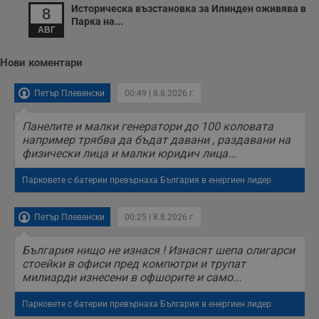
Историческа възстановка за Илинден оживява в
8
Парка на...
АВГ
Нови коментари
Петър Плевенски
00:49 | 8.8.2026 г.
Панелите и малки генератори до 100 коловата
например трябва да бъдат давани , раздавани на
физически лица и малки юридич лица...
Парковете с батерии превърнаха България в енергиен лидер
Петър Плевенски
00:25 | 8.8.2026 г.
България нищо не изнася ! Изнасят шепа олигарси
стоейки в офиси пред компютри и трупат
милиарди изнесени в офшорите и само...
Парковете с батерии превърнаха България в енергиен лидер