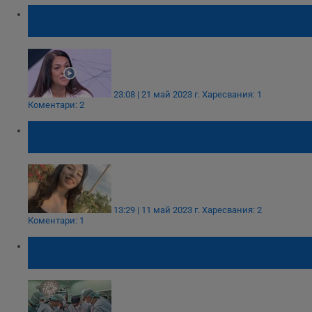
Ани Стоянова: Донорството е начинът
смъртта да не е толкова категорична!
23:08 | 21 май 2023 г.
Харесвания: 1
Коментари: 2
15-годишно момиче спаси двама с
бъбречна недостатъчност
13:29 | 11 май 2023 г.
Харесвания: 2
Коментари: 1
Донор от Русе даде шанс за живот без
хемодиализа на двама мъже