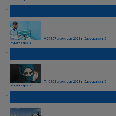
Тийнейджър е в мозъчна смърт след
катастрофа в Пловдив
19:09 | 27 октомври 2023 г.
Харесвания: 0
Коментари: 2
Иранска тийнейджърка, арестувана
заради облекло, е в мозъчна смърт
17:40 | 22 октомври 2023 г.
Харесвания: 0
Коментари: 2
Четирима души получиха шанс за живот
след донорска ситуация във Варна