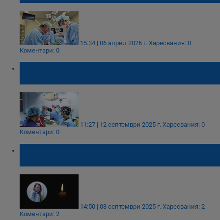
15:34 | 06 април 2026 г.
Харесвания: 0
Коментари: 0
В болница "Александровска"
трансплантираха бъбреци на две жени
11:27 | 12 септември 2025 г.
Харесвания: 0
Коментари: 0
Почина Христина – жената, пометена от
АТВ в Слънчев бряг
14:50 | 03 септември 2025 г.
Харесвания: 2
Коментари: 2