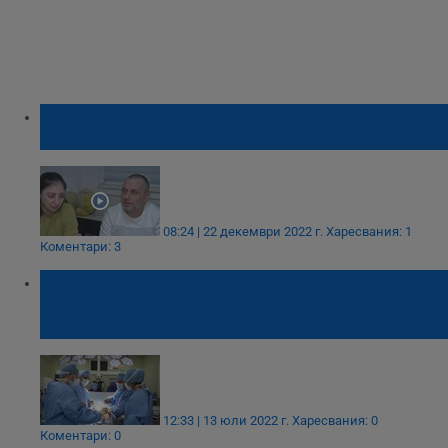
Мъж е в мозъчна смърт след побой пред
дискотека в Попово
08:24 | 22 декември 2022 г.
Харесвания: 1
Коментари: 3
Хирурзи в САЩ успешно трансплантираха
свински сърца на пациенти в мозъчна
смърт
12:33 | 13 юли 2022 г.
Харесвания: 0
Коментари: 0