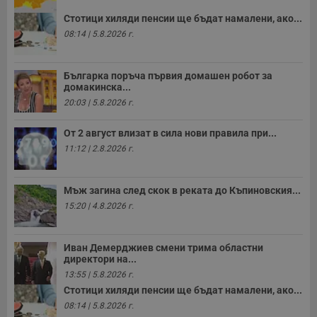
о
р
Стотици хиляди пенсии ще бъдат намалени, ако...
п
н
08:14 | 5.8.2026 г.
п
к
ч
п
Българка поръча първия домашен робот за
с
домакинска...
б
20:03 | 5.8.2026 г.
__cf_bm
29
Т
Cloudflare Inc.
минути
с
.twitter.com
59
р
От 2 август влизат в сила нови правила при...
секунди
м
11:12 | 2.8.2026 г.
б
о
у
п
Мъж загина след скок в реката до Къпиновския...
о
и
15:20 | 4.8.2026 г.
т
receive-cookie-deprecation
.hit.gemius.pl
1 година
Т
с
Иван Демерджиев смени трима областни
с
директори на...
н
н
13:55 | 5.8.2026 г.
п
Стотици хиляди пенсии ще бъдат намалени, ако...
б
п
08:14 | 5.8.2026 г.
с