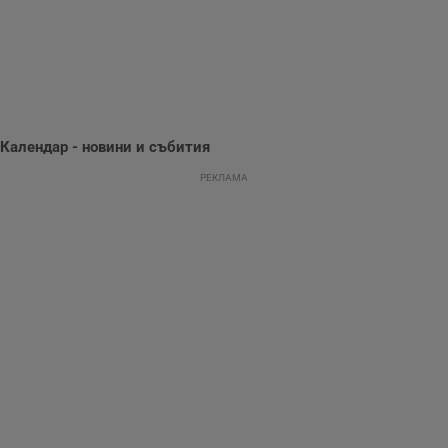
поведение и
предпочитания.
Тази информация
се използва, за да
се оптимизира
представянето на
уебсайта и да
направят
рекламните
съобщения по-
Календар - новини и събития
важни за
потребителя.
РЕКЛАМА