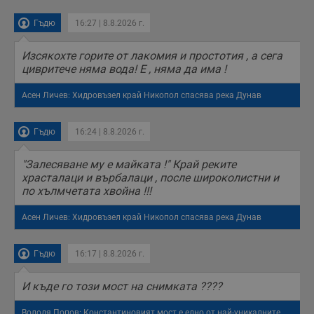
Гъдю
16:27 | 8.8.2026 г.
Изсякохте горите от лакомия и простотия , а сега
цивритече няма вода! Е , няма да има !
Асен Личев: Хидровъзел край Никопол спасява река Дунав
Гъдю
16:24 | 8.8.2026 г.
"Залесяване му е майката !" Край реките
храсталаци и върбалаци , после широколистни и
по хълмчетата хвойна !!!
Асен Личев: Хидровъзел край Никопол спасява река Дунав
Гъдю
16:17 | 8.8.2026 г.
И къде го този мост на снимката ????
Володя Попов: Константиновият мост е едно от най-уникалните...