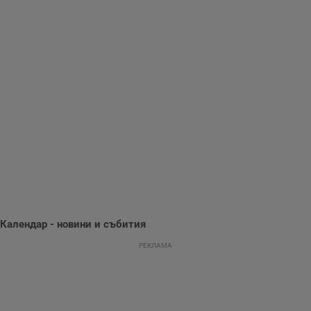
Gdynp
1 година
Тази бисквитка се
Gemius
използва с цел
.hit.gemius.pl
събиране на
информация за
потребителското
поведение и
предпочитания.
Тази информация
се използва, за да
се оптимизира
представянето на
уебсайта и да
направят
рекламните
съобщения по-
важни за
потребителя.
Календар - новини и събития
РЕКЛАМА