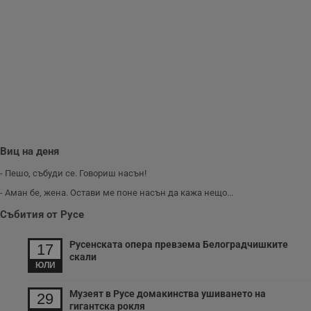
Виц на деня
- Пешо, събуди се. Говориш насън!
- Аман бе, жена. Остави ме поне насън да кажа нещо...
Събития от Русе
Русенската опера превзема Белоградчишките
17
скали
ЮЛИ
Музеят в Русе домакинства ушиването на
29
гигантска рокля