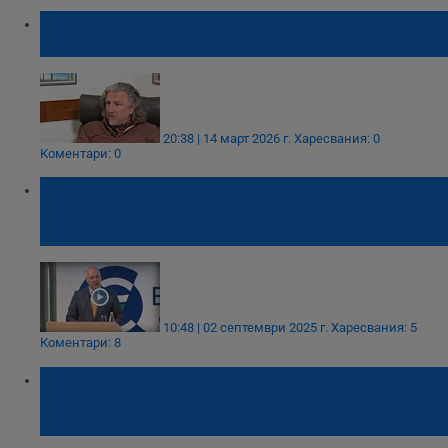
Владимир Сотиров: Страхът диктува вота
на българите
20:38 | 14 март 2026 г.
Харесвания: 0
Коментари: 0
Росен Желязков: Еврото има повече
предимства от която и да е друга бивша
национална валута
10:48 | 02 септември 2025 г.
Харесвания: 5
Коментари: 8
Иван Белчев: Ето как се печелят
обществени поръчки за покупка на
автомобил