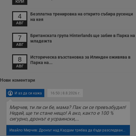
ЮЛИ
Безплатна тренировка на открито събира русенци
4
на кея
АВГ
Британската група Hinterlands ще забие в Парка на
7
младежта
АВГ
Историческа възстановка за Илинден оживява в
8
Парка на...
АВГ
Нови коментари
И аз да си кажа
16:50 | 8.8.2026 г.
Мирчев, ти ли си бе, мама? Пак си се превъзбудил!
Недей, ще ти стане нещо! А ако, както е 100 %
сигурно, дронът е усраински,...
Ивайло Мирчев: Дронът над Кардам трябва да бъде разследван...