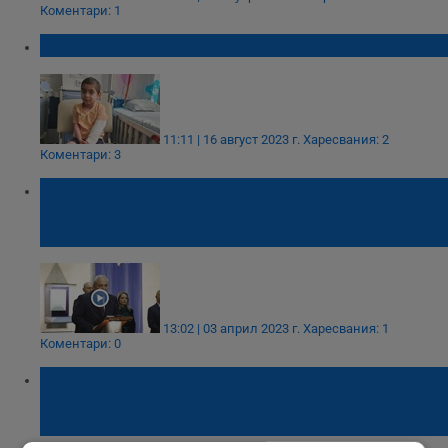
Коментари: 1
Това е Алекс - залят с бензин и запален
11:11 | 16 август 2023 г.
Харесвания: 2
Коментари: 3
Иван Демерджиев: С връщането на
хартиената бюлетина се увеличиха
опитите да се манипулира вота
13:02 | 03 април 2023 г.
Харесвания: 1
Коментари: 0
Диана Русинова: Натъкнахме се на
скандални манипулации, свързани с
катастрофата с Местан