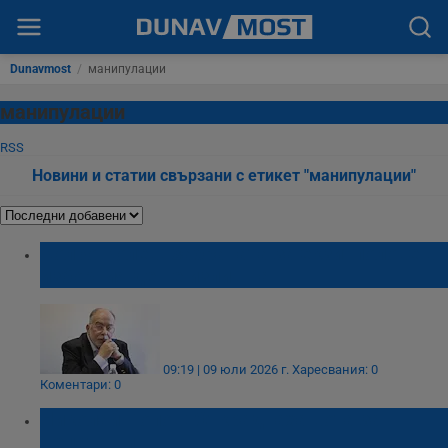
Dunavmost
/
манипулации
манипулации
RSS
Новини и статии свързани с етикет "манипулации"
Кольо Колев: Забраната за екзитполове в
изборния ден е излишна
09:19 | 09 юли 2026 г.
Харесвания: 0
Коментари: 0
Николай Попов: Откраднаха вота за
децата ни