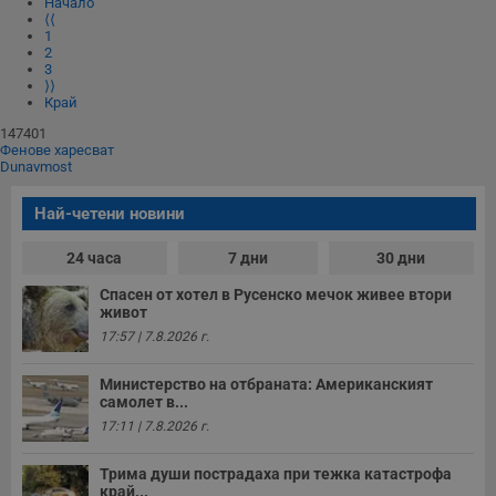
ф
Начало
www.dunavmost.com
з
⟨⟨
п
1
и
2
п
3
A
⟩⟩
т
Край
е
д
147401
н
Фенове харесват
п
Dunavmost
с
у
и
Най-четени новини
ф
н
м
24 часа
7 дни
30 дни
Т
и
Спасен от хотел в Русенско мечок живее втори
п
живот
у
з
17:57 | 7.8.2026 г.
б
VISITOR_PRIVACY_METADATA
5 месеца
Т
YouTube
Министерство на отбраната: Американският
4
с
.youtube.com
самолет в...
седмици
с
с
17:11 | 7.8.2026 г.
п
и
п
Трима души пострадаха при тежка катастрофа
т
край...