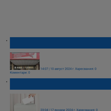
Пленумът на БСП започва с обвинения в
нелегитимност
14:07 | 10 август 2024 г.
Харесвания: 0
Коментари: 0
Германски депутати: Изборите в Сърбия
бяха манипулирани, вотът да се повтори
23:04 | 17 януари 2024 г.
Харесвания: 0