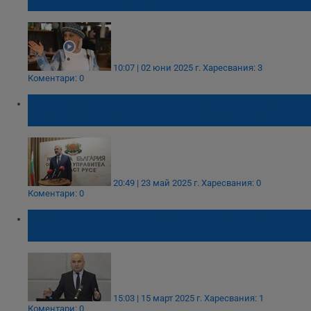
образа на реалити героя Мартин
10:07 | 02 юни 2025 г.
Харесвания: 3
Коментари: 0
Драгомир Драганов: Знанието е нашият
най-силен щит срещу манипулации
20:49 | 23 май 2025 г.
Харесвания: 0
Коментари: 0
Илхан Кючюк: Ако си търсят мнозинство
без нас, да го кажат!
15:03 | 15 март 2025 г.
Харесвания: 1
Коментари: 0