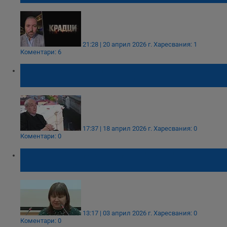
21:28 | 20 април 2026 г.
Харесвания: 1
Коментари: 6
Тони Николов: Емоционалната политика
превзема българския обществен живот
17:37 | 18 април 2026 г.
Харесвания: 0
Коментари: 0
ЦИК отчете масови манипулации на вота
на незрящите гласоподаватели
13:17 | 03 април 2026 г.
Харесвания: 0
Коментари: 0