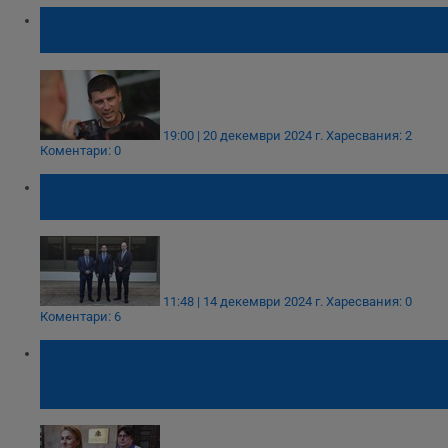
Ивелин Михайлов: Партия "Величие" е
ощетена със 100 000 гласа, не с 21
19:00 | 20 декември 2024 г.
Харесвания: 2
Коментари: 0
Борислав Сарафов обсъди във ФБР опита
в противодействието на престъпността
11:48 | 14 декември 2024 г.
Харесвания: 0
Коментари: 6
Партия „Величие“ внесе жалба в
Конституционния съд за касиране на
изборите