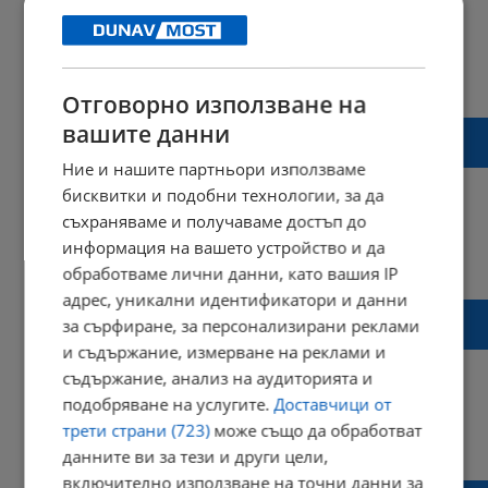
10:12 | 13 февруари 2023 г.
Харесвания: 0
Коментари: 0
Отговорно използване на
Тошко Йорданов: Спряхме опита на Кирил
вашите данни
Петков да си направи бухалка
Ние и нашите партньори използваме
бисквитки и подобни технологии, за да
съхраняваме и получаваме достъп до
информация на вашето устройство и да
15:54 | 29 октомври 2022 г.
Харесвания: 0
обработваме лични данни, като вашия IP
Коментари: 6
адрес, уникални идентификатори и данни
В Слънчев бряг - 250 лева за преглед и
за сърфиране, за персонализирани реклами
ваксина против тетанус
и съдържание, измерване на реклами и
съдържание, анализ на аудиторията и
подобряване на услугите.
Доставчици от
трети страни (723)
може също да обработват
19:35 | 31 август 2022 г.
Харесвания: 0
данните ви за тези и други цели,
Коментари: 2
включително използване на точни данни за