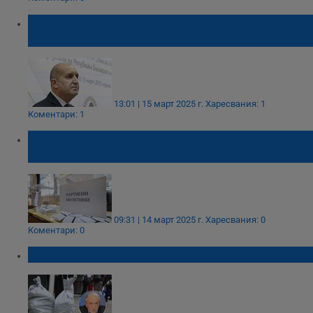
Румен Радев: Тези, които опорочиха
изборите, сега атакуват институциите
13:01 | 15 март 2025 г.
Харесвания: 1
Коментари: 1
Държавата пречупи гръбнака на
изборната система
09:31 | 14 март 2025 г.
Харесвания: 0
Коментари: 0
Държава направо плаче за закриване