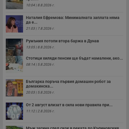
в
с
10:04 | 8.8.2026 г.
з
с
п
Наталия Ефремова: Минималната заплата няма
о
да е...
р
21:03 | 7.8.2026 г.
п
н
п
Румъния потопи втора баржа в Дунав
к
ч
13:05 | 8.8.2026 г.
п
с
б
Стотици хиляди пенсии ще бъдат намалени, ако...
08:14 | 5.8.2026 г.
__cf_bm
29
Т
Cloudflare Inc.
минути
с
.twitter.com
59
р
секунди
м
Българка поръча първия домашен робот за
б
о
домакинска...
у
20:03 | 5.8.2026 г.
п
о
и
От 2 август влизат в сила нови правила при...
т
11:12 | 2.8.2026 г.
receive-cookie-deprecation
.hit.gemius.pl
1 година
Т
с
с
н
Мъж загина след скок в реката до Къпиновския...