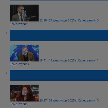
22:10 | 27 февруари 2025 г.
Харесвания: 0
Коментари: 0
Иван Бакалов: Бойко Борисов лъже
брутално за заплатите на журналистите!
18:41 | 11 февруари 2025 г.
Харесвания: 1
Коментари: 1
Иванка Динева: Арина Осипова не е лекар,
а ботоксът е внесен незаконно
20:27 | 03 февруари 2025 г.
Харесвания: 0
Коментари: 0