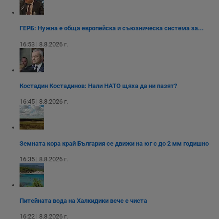
1 месец
на Instagram,
Inc.
определи дали
която позволява
FCCDCF
.instagram.com
.dunavmost.com
1 година
Тази бисквитка се
посетителят на
функционалността
използва за
уебсайта
на социалните
вътрешни
използва новата
ГЕРБ: Нужна е обща европейска и съюзническа система за...
медии в сайта.
анализи от
или старата
оператора на
версия на
сайта.
16:53 | 8.8.2026 г.
интерфейса на
Youtube.
_sharedID_cst
.dunavmost.com
11
Тази бисквитка се
месеца 4
използва за
седмици
проследяване на
потребителски
взаимодействия и
Костадин Костадинов: Нали НАТО щяха да ни пазят?
ангажираност на
уебсайта за
16:45 | 8.8.2026 г.
подобряване на
обслужването и
потребителския
опит.
Gtest
1
Тази бисквитка се
Gemius
Земната кора край България се движи на юг с до 2 мм годишно
седмица
използва за A/B
.hit.gemius.pl
тестване на
16:35 | 8.8.2026 г.
уебсайта чрез
събиране на
данни за
поведението и
взаимодействието
на посетителите.
Питейната вода на Халкидики вече е чиста
Той помага за
подобряване на
потребителския
16:22 | 8.8.2026 г.