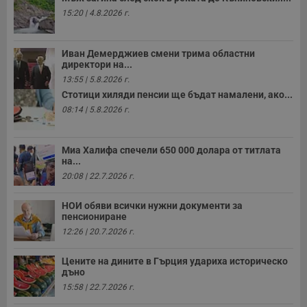
н
п
15:20 | 4.8.2026 г.
б
п
с
о
Иван Демерджиев смени трима областни
с
директори на...
а
13:55 | 5.8.2026 г.
р
у
Стотици хиляди пенсии ще бъдат намалени, ако...
з
з
08:14 | 5.8.2026 г.
п
ASP.NET_SessionId
Сесия
Т
Microsoft
с
Corporation
Миа Халифа спечели 650 000 долара от титлата
D
www.dunavmost.com
на...
п
20:08 | 22.7.2026 г.
и
т
к
НОИ обяви всички нужни документи за
п
и
пенсиониране
у
12:26 | 20.7.2026 г.
р
к
п
Цените на дините в Гърция удариха историческо
д
дъно
д
п
15:58 | 22.7.2026 г.
у