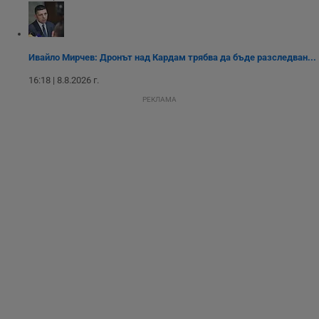
опит, като
разбира как
потребителите се
ангажират с
различни
елементи на
Ивайло Мирчев: Дронът над Кардам трябва да бъде разследван...
уебсайта по
време на етапите
16:18 | 8.8.2026 г.
на тестване.
РЕКЛАМА
Gdyn
1 година
Тази бисквитка се
Gemius
използва за
.hit.gemius.pl
събиране на
анонимни
статистически
данни, свързани с
посещенията в
уебсайта на
потребителя, като
броя на
посещенията,
средното време,
прекарано на
уебсайта и какви
страници са били
заредени. Целта е
да се подобри
съдържанието на
сайта и
потребителския
опит.