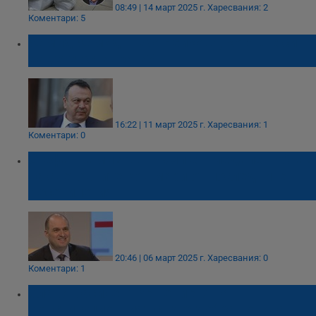
08:49 | 14 март 2025 г.
Харесвания: 2
Коментари: 5
Хамид Хамид: Г-жо Нейкова, кога ще си
дадете оставката?
16:22 | 11 март 2025 г.
Харесвания: 1
Коментари: 0
Стефан Гамизов: Тръмп е огледален образ
на световните кошмари от последните
десетилетия
20:46 | 06 март 2025 г.
Харесвания: 0
Коментари: 1
Слави Василев: Решението на
Конституционният съд е добра новина