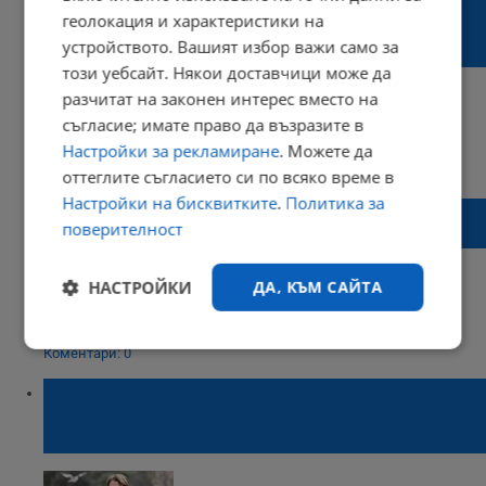
Корнелия Нинова: За да се върне на власт,
геолокация и характеристики на
Борисов е готов да лъже от сутрин до
устройството. Вашият избор важи само за
вечер
този уебсайт. Някои доставчици може да
разчитат на законен интерес вместо на
съгласие; имате право да възразите в
Настройки за рекламиране
. Можете да
13:32 | 13 август 2022 г.
Харесвания: 0
Коментари: 0
оттеглите съгласието си по всяко време в
Настройки на бисквитките
.
Политика за
Петър Бояджиев: Намираме се в най-
поверителност
важния от 32 години исторически момент
НАСТРОЙКИ
ДА, КЪМ САЙТА
21:52 | 30 април 2022 г.
Харесвания: 1
Строго
Ефективност
Коментари: 0
необходимо
Мариан Бачев: Съществува хипотеза за
злоупотреби на конкурсите за директори
на театри
Таргетиране
Функционалност