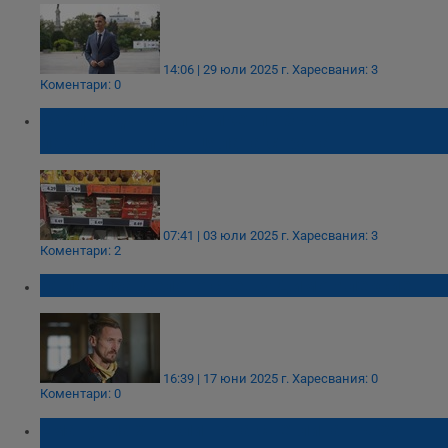
14:06 | 29 юли 2025 г.
Харесвания: 3
Коментари: 0
Заблуждаващи етикети объркват
пазаруващите в цялата страна
07:41 | 03 юли 2025 г.
Харесвания: 3
Коментари: 2
Отложиха делото срещу Димо Алексиев
16:39 | 17 юни 2025 г.
Харесвания: 0
Коментари: 0
Емануела хвърли нова светлина върху