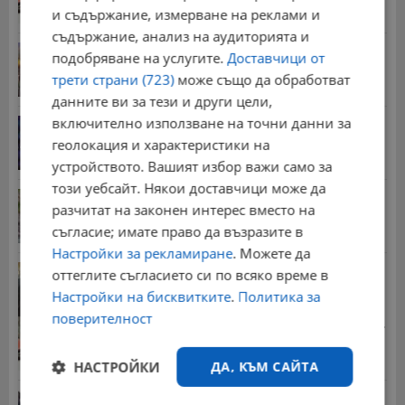
и съдържание, измерване на реклами и
съдържание, анализ на аудиторията и
Българка поръча първия домашен робот за
подобряване на услугите.
Доставчици от
домакинска...
трети страни (723)
може също да обработват
20:03 | 5.8.2026 г.
данните ви за тези и други цели,
включително използване на точни данни за
От 2 август влизат в сила нови правила при...
геолокация и характеристики на
11:12 | 2.8.2026 г.
устройството. Вашият избор важи само за
този уебсайт. Някои доставчици може да
Мъж загина след скок в реката до Къпиновския...
разчитат на законен интерес вместо на
15:20 | 4.8.2026 г.
съгласие; имате право да възразите в
Настройки за рекламиране
. Можете да
Иван Демерджиев смени трима областни
оттеглите съгласието си по всяко време в
директори на...
Настройки на бисквитките
.
Политика за
13:55 | 5.8.2026 г.
поверителност
Стотици хиляди пенсии ще бъдат намалени, ако...
08:14 | 5.8.2026 г.
НАСТРОЙКИ
ДА, КЪМ САЙТА
Миа Халифа спечели 650 000 долара от титлата