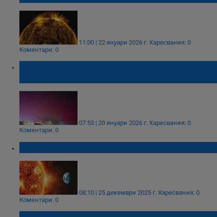
11:00 | 22 януари 2026 г.
Харесвания: 0
Коментари: 0
Силна геомагнитна буря оцвети небето
над България в червено
07:53 | 20 януари 2026 г.
Харесвания: 0
Коментари: 0
Без геомагнитни бури в празничните дни
08:10 | 25 декември 2025 г.
Харесвания: 0
Коментари: 0
Мощна магнитна буря сви защитния щит