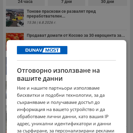
24 часа
7 дни
30 дни
Тонове праскови се развалят пред
преработвателен...
15:36 | 6.8.2026 г.
Продават домати от Косово за 30 евроцента за...
18:12 | 6.8.2026 г.
Дневен хороскоп за 7 август 2026 година
15:00 | 6.8.2026 г.
Отговорно използване на
вашите данни
Задържаха десет деца за убийството в Пловдив
Ние и нашите партньори използваме
15:43 | 6.8.2026 г.
бисквитки и подобни технологии, за да
съхраняваме и получаваме достъп до
Хванаха близо 6 килограма контрабандно злато
информация на вашето устройство и да
17:11 | 6.8.2026 г.
обработваме лични данни, като вашия IP
адрес, уникални идентификатори и данни
Стотици хиляди пенсии ще бъдат намалени, ако...
за сърфиране, за персонализирани реклами
08:14 | 5.8.2026 г.