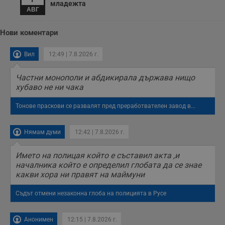
младежта
тестване на
АВГ
уебсайта чрез
събиране на
данни за
Нови коментари
поведението и
взаимодействието
на посетителите.
Той помага за
Вил
12:49 | 7.8.2026 г.
подобряване на
потребителския
опит, като
Частни монополи и абдикирала държава нищо
разбира как
хубаво не ни чака
потребителите се
ангажират с
различни
Тонове праскови се развалят пред преработвателен завод в...
елементи на
уебсайта по
време на етапите
на тестване.
Нямам думи
12:42 | 7.8.2026 г.
Gdyn
1 година
Тази бисквитка се
Gemius
използва за
.hit.gemius.pl
Името на полицая който е съставил акта ,и
събиране на
началника който е определил глобата да се знае
анонимни
какви хора ни правят на маймуни
статистически
данни, свързани с
посещенията в
Съдът отмени незаконна глоба на полицията в Русе
уебсайта на
потребителя, като
броя на
посещенията,
Анонимен
12:15 | 7.8.2026 г.
средното време,