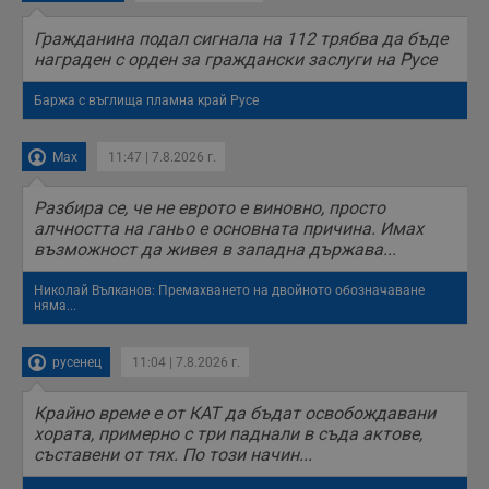
прекарано на
уебсайта и какви
Гражданина подал сигнала на 112 трябва да бъде
страници са били
заредени. Целта е
награден с орден за граждански заслуги на Русе
да се подобри
съдържанието на
Баржа с въглища пламна край Русе
сайта и
потребителския
опит.
Max
11:47 | 7.8.2026 г.
Gdynp
1 година
Тази бисквитка се
Gemius
използва с цел
.hit.gemius.pl
събиране на
Разбира се, че не еврото е виновно, просто
информация за
потребителското
алчността на ганьо е основната причина. Имах
поведение и
възможност да живея в западна държава...
предпочитания.
Тази информация
се използва, за да
Николай Вълканов: Премахването на двойното обозначаване
се оптимизира
няма...
представянето на
уебсайта и да
направят
русенец
11:04 | 7.8.2026 г.
рекламните
съобщения по-
важни за
потребителя.
Крайно време е от КАТ да бъдат освобождавани
хората, примерно с три паднали в съда актове,
съставени от тях. По този начин...