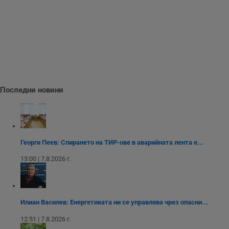
влизане и управление на акаунта. Уебсайтът не може да
се използва правилно без строго необходими
бисквитки.
Валиден
Име
Доставчик
/
Домейн
О
до
__RequestVerificationToken
Сесия
Т
Microsoft
п
Corporation
ф
www.dunavmost.com
з
п
Последни новини
и
п
A
т
е
д
н
Георги Пеев: Спирането на ТИР-ове в аварийната лента е...
п
с
у
13:00 | 7.8.2026 г.
и
ф
н
м
Т
и
Илиан Василев: Енергетиката ни се управлява чрез опасни...
п
у
12:51 | 7.8.2026 г.
з