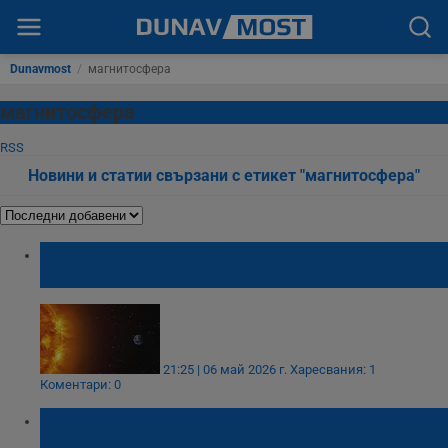
Dunavmost
/
магнитосфера
магнитосфера
RSS
Новини и статии свързани с етикет "магнитосфера"
NOAA публикува космическата прогноза
за 7 май
21:25 | 06 май 2026 г.
Харесвания: 1
Коментари: 0
Mагнитна буря достига Земята в края на
януари