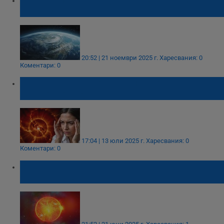
на Земята
20:52 | 21 ноември 2025 г.
Харесвания: 0
Коментари: 0
Как да се справите с влиянието на
магнитните бури
17:04 | 13 юли 2025 г.
Харесвания: 0
Коментари: 0
Засякоха третото най-мощно слънчево
изригване за годината