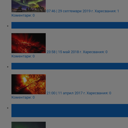
07:46 | 29 септември 2019 г.
Харесвания: 1
Коментари: 0
На 1 и 2 юни ни очакват магнитни бури
23:58 | 15 май 2018 г.
Харесвания: 0
Коментари: 0
Мощни магнитни бури за Великден
21:00 | 11 април 2017 г.
Харесвания: 0
Коментари: 0
Красотата на Северното сияние над
Северна Финландия