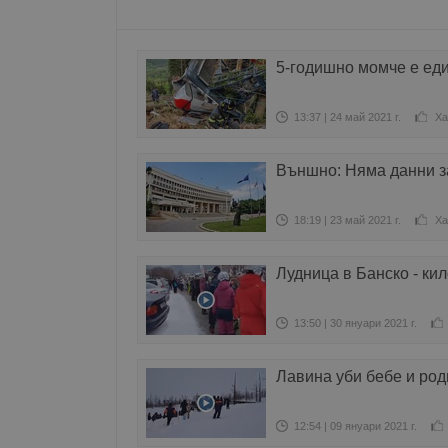
5-годишно момче е еди
Име
Доставчи
Доста
Име
Име
Домейн
Доме
13:37 | 24 май 2021 г.
Ха
Име
__Secure-ROLLOUT_T
__gfp_s_64b
_sharedID
.dunavmo
.vbox
cfzs_google-analytics_v
YSC
Външно: Няма данни з
__Secure-YNID
VISITOR_INFO1_LIVE
g_state
18:19 | 23 май 2021 г.
Ха
FCCDCF
mid
.duna
Meta Pla
cfz_google-analytics_v4
Inc.
_sharedID_cst
.duna
.instagra
Лудница в Банско - ки
Gtest
Gemiu
13:50 | 30 януари 2021 г.
.hit.ge
Лавина уби бебе и род
Gdyn
Gemiu
.hit.ge
12:54 | 09 януари 2021 г.