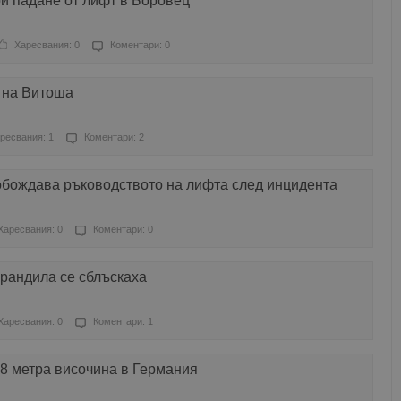
и падане от лифт в Боровец
Харесвания: 0
Коментари: 0
н на Витоша
ресвания: 1
Коментари: 2
обождава ръководството на лифта след инцидента
Харесвания: 0
Коментари: 0
арандила се сблъскаха
Харесвания: 0
Коментари: 1
 8 метра височина в Германия