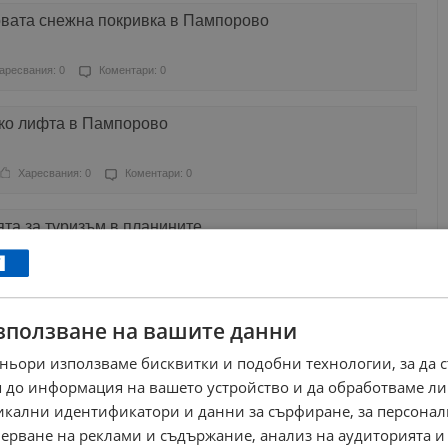
овата снежна покривка в Пампорово
аресвания: 0
Коментари: 0
ко лифта в Пампорово
Харесвания: 0
Коментари: 0
та за туризъм в планините
Харесвания: 0
Коментари: 0
зползване на вашите данни
 големите зимни курорти у нас
ньори използваме бисквитки и подобни технологии, за да 
Харесвания: 3
Коментари: 0
 до информация на вашето устройство и да обработваме ли
никални идентификатори и данни за сърфиране, за персона
 чехли се отправиха към Рилските езера
ерване на реклами и съдържание, анализ на аудиторията и