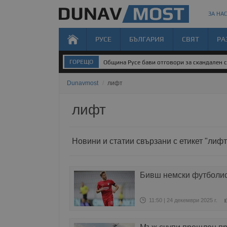
ЗА НАС
РУСЕ
БЪЛГАРИЯ
СВЯТ
РА
ГОРЕЩО
Община Русе бави отговори за скандален 
Dunavmost
/
лифт
лифт
Новини и статии свързани с етикет "лифт
Бивш немски футболист
11:50 | 24 декември 2025 г.