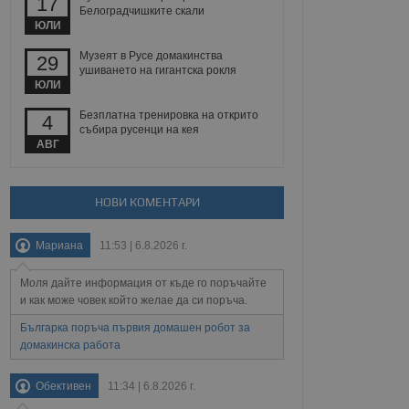
17
йният потребител може
Белоградчишките скали
 уебсайт.
ЮЛИ
Музеят в Русе домакинства
29
ушиването на гигантска рокля
ЮЛИ
Описание
Безплатна тренировка на открито
4
ребителски
елското поведение и
събира русенци на кея
раници на сайта. Тя
яване на сайта. Тя
не на прегледи на
АВГ
формация, която е
взаимодействат с
нкционалност в целия
прекарано на
редпочитанията на
 сайтове; тя може
НОВИ КОМЕНТАРИ
остта на социалните
тора на сайта.
използва новата или
елски взаимодействия
Мариана
11:53 | 6.8.2026 г.
нето и потребителския
Моля дайте информация от къде го поръчайте
рез събиране на данни
 помага за
и как може човек който желае да си поръча.
отребителите се
тапите на тестване.
Българка поръча първия домашен робот за
домакинска работа
тистически данни,
 броя на посещенията,
 са били заредени.
Обективен
11:34 | 6.8.2026 г.
елския опит.