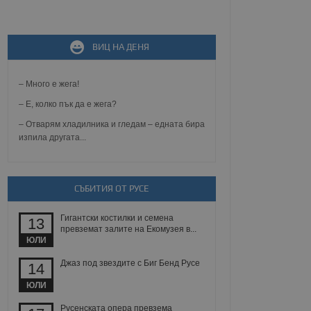
не, зададена от уеб
ВИЦ НА ДЕНЯ
 ASP.NET MVC
спре неразрешеното
т, известно като
тове. Той не съдържа
– Много е жега!
щожава при затваряне
– Е, колко пък да е жега?
ение на съгласието на
– Отварям хладилника и гледам – едната бира
ст за тяхното
изпила другата...
а данни за съгласието
ични политики и
антира, че техните
 сесии.
аничаване между хората
СЪБИТИЯ ОТ РУСЕ
а, за да се правят
хния уебсайт.
Гигантски костилки и семена
13
превземат залите на Екомузея в...
сигнализира на
ЮЛИ
 на бисквитките,
а съответствие и
Джаз под звездите с Биг Бенд Русе
14
ндарти и
ЮЛИ
ck и предоставя
требител използва
Русенската опера превзема