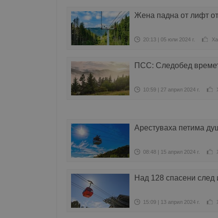
Жена падна от лифт о
20:13 | 05 юли 2024 г.
Ха
ПСС: Следобед времет
10:59 | 27 април 2024 г.
Арестуваха петима душ
08:48 | 15 април 2024 г.
Над 128 спасени след 
15:09 | 13 април 2024 г.