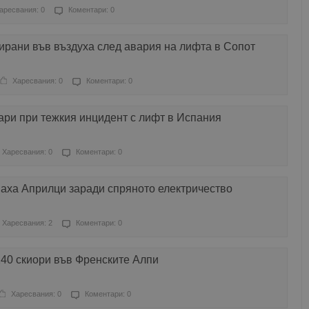
аресвания: 0
Коментари: 0
ирани във въздуха след авария на лифта в Сопот
Харесвания: 0
Коментари: 0
ари при тежкия инцидент с лифт в Испания
Харесвания: 0
Коментари: 0
наха Априлци заради спряното електричество
Харесвания: 2
Коментари: 0
240 скиори във Френските Алпи
Харесвания: 0
Коментари: 0