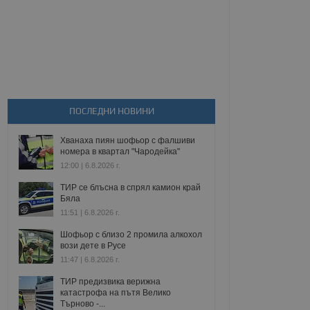
ПОСЛЕДНИ НОВИНИ
Хванаха пиян шофьор с фалшиви
номера в квартал "Чародейка"
12:00 | 6.8.2026 г.
ТИР се блъсна в спрял камион край
Бяла
11:51 | 6.8.2026 г.
Шофьор с близо 2 промила алкохол
вози дете в Русе
11:47 | 6.8.2026 г.
ТИР предизвика верижна
катастрофа на пътя Велико
Търново -...