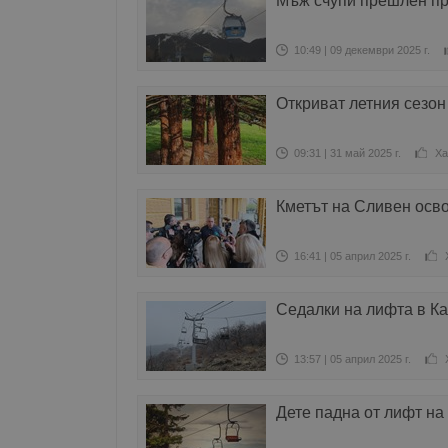
Мъж счупи прешлен пр
10:49 | 09 декември 2025 г.
Откриват летния сезо
09:31 | 31 май 2025 г.
Ха
Кметът на Сливен осв
16:41 | 05 април 2025 г.
Седалки на лифта в К
13:57 | 05 април 2025 г.
Дете падна от лифт на