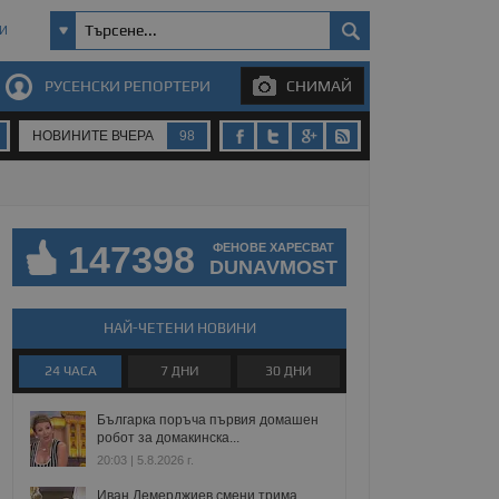
И
РУСЕНСКИ РЕПОРТЕРИ
СНИМАЙ
НОВИНИТЕ ВЧЕРА
98
147398
ФЕНОВЕ ХАРЕСВАТ
DUNAVMOST
НАЙ-ЧЕТЕНИ НОВИНИ
24 ЧАСА
7 ДНИ
30 ДНИ
Българка поръча първия домашен
робот за домакинска...
20:03 | 5.8.2026 г.
Иван Демерджиев смени трима