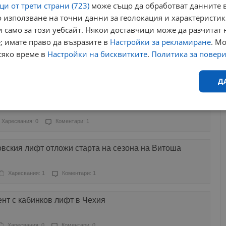
и от трети страни (723)
може също да обработват данните в
 използване на точни данни за геолокация и характеристик
Харесвания: 1
Коментари: 2
 само за този уебсайт. Някои доставчици може да разчитат 
; имате право да възразите в
Настройки за рекламиране
. М
те големи ски курорта в България
сяко време в
Настройки на бисквитките
.
Политика за повер
Харесвания: 0
Коментари: 5
Д
сителната акция в Рила
Ефективност
Таргетиране
Функционалност
Н
Харесвания: 0
Коментари: 1
вския лифт отложи старта на сезона на Витоша
Харесвания: 1
Коментари: 1
еобходимо
Ефективност
Таргетиране
Функционалност
Неклас
нт с кабинков лифт в Чехия
исквитки позволяват основната функционалност на уебсайта, като потребителско
не може да се използва правилно без строго необходими бисквитки.
Харесвания: 0
Коментари: 0