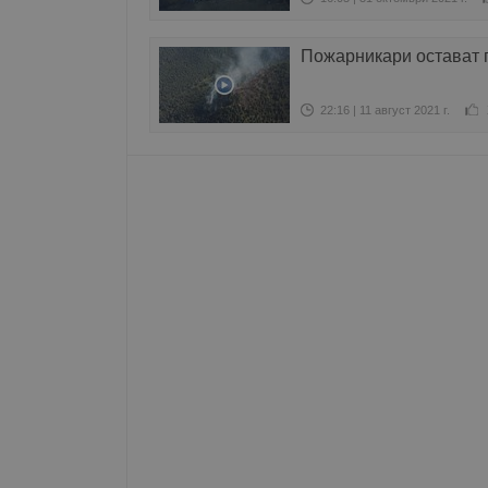
Име
Пожарникари остават 
__RequestVerificationT
22:16 | 11 август 2021 г.
VISITOR_PRIVACY_MET
__cf_bm
receive-cookie-depreca
ASP.NET_SessionId