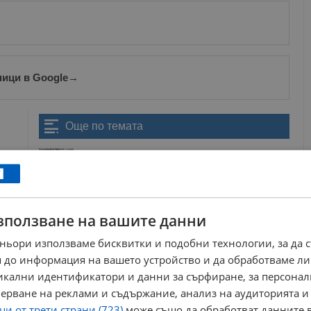
ници в Google
→
Още по темата
Двама изчезнали и един загинал след мощна
снежна буря в Алпите
12:47 | 18.4.2025 г.
Стотици туристи увиснаха в ски лиф във Франция
23:41 | 24.12.2024 г.
зползване на вашите данни
Евакуираха Айфеловата кула
ньори използваме бисквитки и подобни технологии, за да 
16:33 | 24.12.2024 г.
 до информация на вашето устройство и да обработваме ли
никални идентификатори и данни за сърфиране, за персона
Лавина затрупа туристи в Карпатите
ерване на реклами и съдържание, анализ на аудиторията и
14:16 | 30.11.2024 г.
и от трети страни (723)
може също да обработват данните в