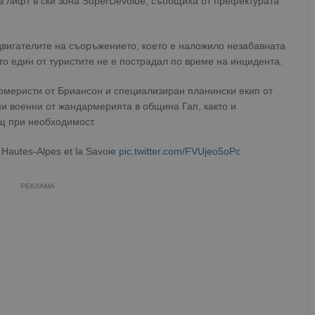
в лифт в ски зона SuperDevolue, съобщиха от префектурата
двигателите на съоръжението, което е наложило незабавната
то един от туристите не е пострадал по време на инцидента.
рмеристи от Бриансон и специализиран планински екип от
и военни от жандармерията в община Гап, както и
щ при необходимост.
 Hautes-Alpes et la Savoie
pic.twitter.com/FVUjeo5oPc
РЕКЛАМА