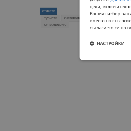
цели, включително
етикети
Вашият избор важи
туристи
снеговалеж
франция
евакуация
вместо на съгласие
супердеволю
съгласието си по в
НАСТРОЙКИ
Строго
необходимо
Строго н
Строго необходимите б
на акаунта. Уебсайтът 