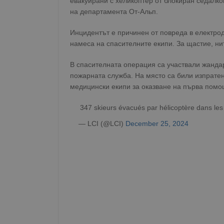
евакуирани с хеликоптер от блокиран седалко
на департамента От-Альп.
Инцидентът е причинен от повреда в електро
намеса на спасителните екипи. За щастие, ни
В спасителната операция са участвали жанда
пожарната служба. На място са били изпратен
медицински екипи за оказване на първа помо
347 skieurs évacués par hélicoptère dans les
— LCI (@LCI)
December 25, 2024