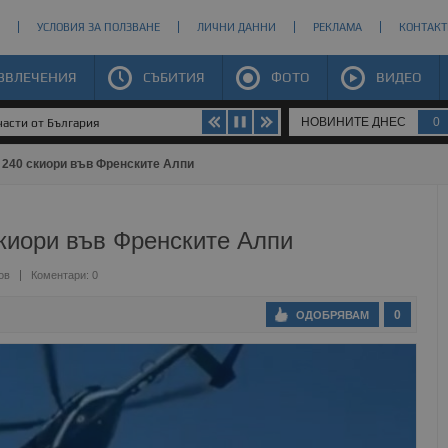
УСЛОВИЯ ЗА ПОЛЗВАНЕ
ЛИЧНИ ДАННИ
РЕКЛАМА
КОНТАКТ
ЗВЛЕЧЕНИЯ
СЪБИТИЯ
ФОТО
ВИДЕО
НОВИНИТЕ ДНЕС
0
части от България
 240 скиори във Френските Алпи
киори във Френските Алпи
ов
Коментари: 0
0
ОДОБРЯВАМ