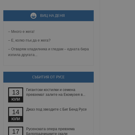
не, зададена от уеб
ВИЦ НА ДЕНЯ
 ASP.NET MVC
спре неразрешеното
т, известно като
тове. Той не съдържа
– Много е жега!
щожава при затваряне
– Е, колко пък да е жега?
ение на съгласието на
– Отварям хладилника и гледам – едната бира
ст за тяхното
изпила другата...
а данни за съгласието
ични политики и
антира, че техните
 сесии.
СЪБИТИЯ ОТ РУСЕ
аничаване между хората
а, за да се правят
хния уебсайт.
Гигантски костилки и семена
13
превземат залите на Екомузея в...
сигнализира на
ЮЛИ
 на бисквитките,
а съответствие и
Джаз под звездите с Биг Бенд Русе
14
ндарти и
ЮЛИ
ck и предоставя
требител използва
Русенската опера превзема
17
йният потребител може
Белоградчишките скали