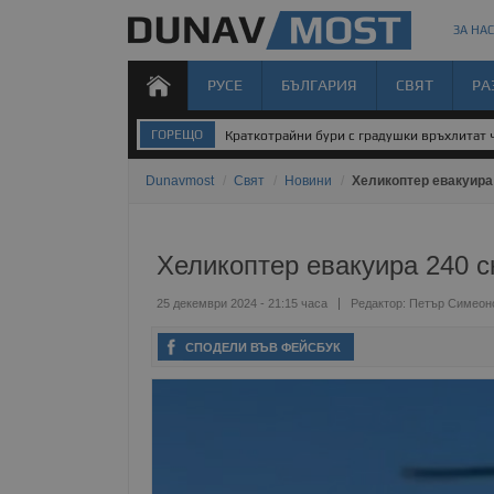
ЗА НАС
РУСЕ
БЪЛГАРИЯ
СВЯТ
РА
ГОРЕЩО
Краткотрайни бури с градушки връхлитат 
Dunavmost
/
Свят
/
Новини
/
Хеликоптер евакуира
Хеликоптер евакуира 240 с
25 декември 2024 - 21:15 часа
Редактор:
Петър Симеон
СПОДЕЛИ ВЪВ ФЕЙСБУК