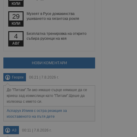
 уебсайт.
ЮЛИ
Музеят в Русе домакинства
29
ушиването на гигантска рокля
ЮЛИ
Описание
Безплатна тренировка на открито
4
събира русенци на кея
ребителски
елското поведение и
раници на сайта. Тя
яване на сайта. Тя
АВГ
не на прегледи на
формация, която е
взаимодействат с
нкционалност в целия
прекарано на
редпочитанията на
 сайтове; тя може
НОВИ КОМЕНТАРИ
остта на социалните
тора на сайта.
използва новата или
елски взаимодействия
Георги
06:21 | 7.8.2026 г.
нето и потребителския
До "Питам".Ти ако имаше сърце нямаше да се
рез събиране на данни
 помага за
криеш зад измислици като "Питам".Щеше да
отребителите се
излезеш с името си.
тапите на тестване.
Аспарух Илиев с остра реакция за
тистически данни,
изоставеното на пътя дете
 броя на посещенията,
 са били заредени.
елския опит.
A3
00:11 | 7.8.2026 г.
я за потребителското