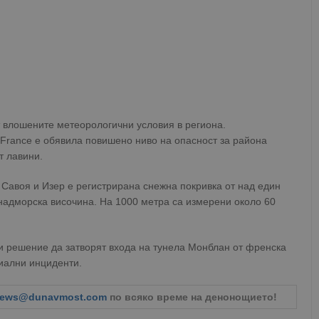
 влошените метеорологични условия в региона.
France е обявила повишено ниво на опасност за района
т лавини.
 Савоя и Изер е регистрирана снежна покривка от над един
надморска височина. На 1000 метра са измерени около 60
ли решение да затворят входа на тунела Монблан от френска
иални инциденти.
ews@dunavmost.com
по всяко време на денонощието!