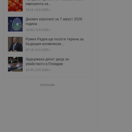
евроцента за...
18:12 | 6.8.2026 г.
Дневен хороскоп за 7 август 2026
година
15:00 | 6.8.2026 г.
Румен Радев ще посети терена за
бъдещия космически...
07:19 | 6.8.2026 г.
Задържаха десет деца за
убийството в Пловдив
15:43 | 6.8.2026 г.
РЕКЛАМА