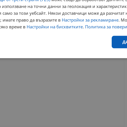
 използване на точни данни за геолокация и характеристик
 само за този уебсайт. Някои доставчици може да разчитат 
ски
спасителна акция
лифт
алпи
лавини
; имате право да възразите в
Настройки за рекламиране
. М
сяко време в
Настройки на бисквитките
.
Политика за повер
РЕКЛАМА
Д
Ефективност
Таргетиране
Функционалност
Н
еобходимо
Ефективност
Таргетиране
Функционалност
Неклас
исквитки позволяват основната функционалност на уебсайта, като потребителско
не може да се използва правилно без строго необходими бисквитки.