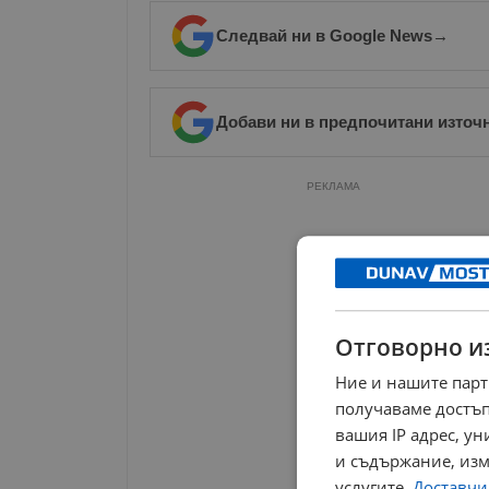
Следвай ни в Google News
→
Добави ни в предпочитани източ
РЕКЛАМА
Отговорно и
Ние и нашите парт
получаваме достъп
вашия IP адрес, у
и съдържание, изм
услугите.
Доставчиц