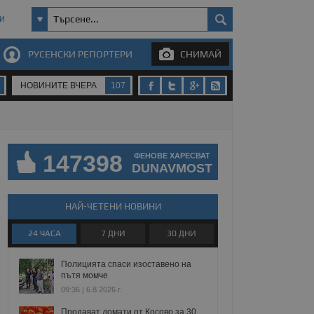
И
РУСЕНСКИ РЕПОРТЕРИ
СНИМАЙ
НОВИНИТЕ ВЧЕРА
107
147398
ФЕНОВЕ ХАРЕСВАТ
DUNAVMOST
НАЙ-ЧЕТЕНИ НОВИНИ
24 ЧАСА
7 ДНИ
30 ДНИ
Полицията спаси изоставено на
пътя момче
09:36 | 6.8.2026 г.
Продават домати от Косово за 30