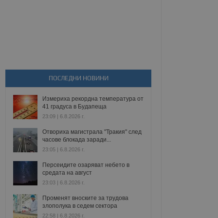
ПОСЛЕДНИ НОВИНИ
Измериха рекордна температура от
41 градуса в Будапеща
23:09 | 6.8.2026 г.
Отвориха магистрала "Тракия" след
часове блокада заради...
23:05 | 6.8.2026 г.
Персеидите озаряват небето в
средата на август
23:03 | 6.8.2026 г.
Променят вноските за трудова
злополука в седем сектора
22:58 | 6.8.2026 г.