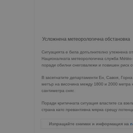
Усложнена метеорологична обстановка
Ситуацията е била допълнително утежнена от
Националната метеорологична служба Météo-
поради обилни снеговалежи и повишен риск о
В засегнатите департаменти Ен, Савоя, Горна
метър на височина между 1800 и 2000 метра 
сантиметра сняг.
Поради критичната ситуация властите са взе
страна като превантивна мярка срещу потенц
Изпращайте снимки и информация на
n