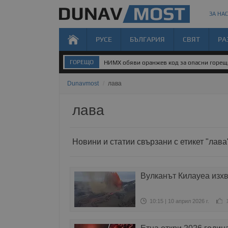
ЗА НАС
РУСЕ
БЪЛГАРИЯ
СВЯТ
РА
ГОРЕЩО
НИМХ обяви оранжев код за опасни горе
Dunavmost
/
лава
лава
Новини и статии свързани с етикет "лава
Вулканът Килауеа изх
10:15 | 10 април 2026 г.