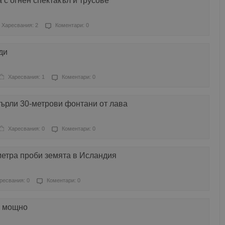
 с огнен спектакъл и трусове
Харесвания: 2
Коментари: 0
ди
Харесвания: 1
Коментари: 0
върли 30-метрови фонтани от лава
Харесвания: 0
Коментари: 0
метра проби земята в Исландия
ресвания: 0
Коментари: 0
а мощно