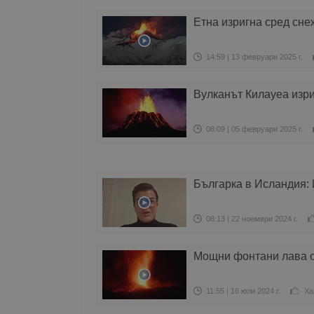
Етна изригна сред сне
14:59 | 13 февруари 2025 г.
Вулканът Килауеа изри
08:09 | 05 февруари 2025 г.
Българка в Исландия: 
08:13 | 22 ноември 2024 г.
Мощни фонтани лава о
11:55 | 16 юли 2024 г.
Ха