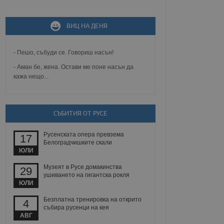
ВИЦ НА ДЕНЯ
не, зададена от уеб
 ASP.NET MVC
спре неразрешеното
т, известно като
- Пешо, събуди се. Говориш насън!
тове. Той не съдържа
щожава при затваряне
- Аман бе, жена. Остави ме поне насън да
кажа нещо...
ение на съгласието на
ст за тяхното
а данни за съгласието
ични политики и
СЪБИТИЯ ОТ РУСЕ
антира, че техните
 сесии.
Русенската опера превзема
аничаване между хората
17
а, за да се правят
Белоградчишките скали
хния уебсайт.
ЮЛИ
Музеят в Русе домакинства
29
сигнализира на
ушиването на гигантска рокля
 на бисквитките,
ЮЛИ
а съответствие и
ндарти и
Безплатна тренировка на открито
4
събира русенци на кея
ck и предоставя
АВГ
требител използва