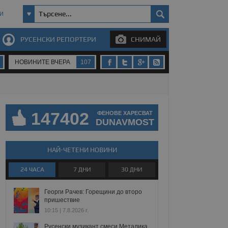
И
РУСЕНСКИ РЕПОРТЕРИ
СНИМАЙ
НОВИНИТЕ ВЧЕРА
107
147402
ФЕНОВЕ ХАРЕСВАТ
DUNAVMOST
НАЙ-ЧЕТЕНИ НОВИНИ
24 ЧАСА
7 ДНИ
30 ДНИ
Георги Рачев: Горещини до второ
пришествие
10:15 | 7.8.2026 г.
Русенски музикант смеси Металика