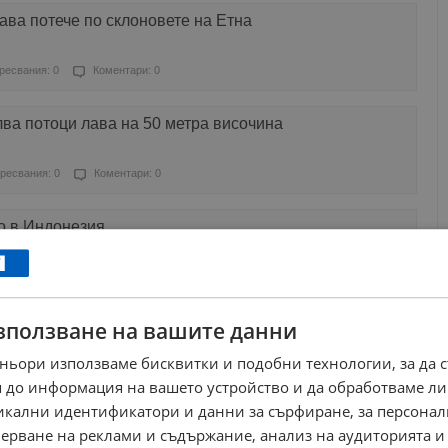
ава потече по склоновете на Етна
ресвания: 0
Коментари: 0
ва потоци лава на 50 метра височина
ресвания: 0
Коментари: 0
о в Индонезия
ресвания: 0
Коментари: 0
зползване на вашите данни
ригна
ньори използваме бисквитки и подобни технологии, за да 
аресвания: 1
Коментари: 2
 до информация на вашето устройство и да обработваме ли
никални идентификатори и данни за сърфиране, за персона
 вулкан на необитаемия остров Фернандина
ерване на реклами и съдържание, анализ на аудиторията и