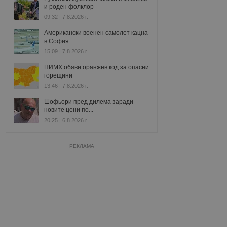
и роден фолклор
09:32 | 7.8.2026 г.
Американски военен самолет кацна
в София
15:09 | 7.8.2026 г.
НИМХ обяви оранжев код за опасни
горещини
13:46 | 7.8.2026 г.
Шофьори пред дилема заради
новите цени по...
20:25 | 6.8.2026 г.
РЕКЛАМА