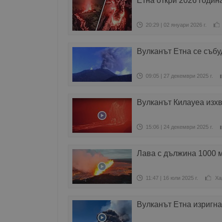
Етна откри 2026 година
20:29 | 02 януари 2026 г.
Вулканът Етна се събу
09:05 | 27 декември 2025 г.
Вулканът Килауеа изх
15:06 | 24 декември 2025 г.
Лава с дължина 1000 
11:47 | 16 юли 2025 г.
Ха
Вулканът Етна изригн