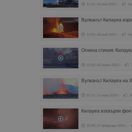
21:41 | 02 юни 2025 г.
Ха
Вулканът Килауеа изри
10:53 | 26 май 2025 г.
Ха
Огнена стихия: Килауе
23:20 | 08 април 2025 г.
Вулканът Килауеа на 
07:31 | 12 март 2025 г.
Х
Килауеа изхвърли фонт
15:49 | 27 февруари 2025 г.