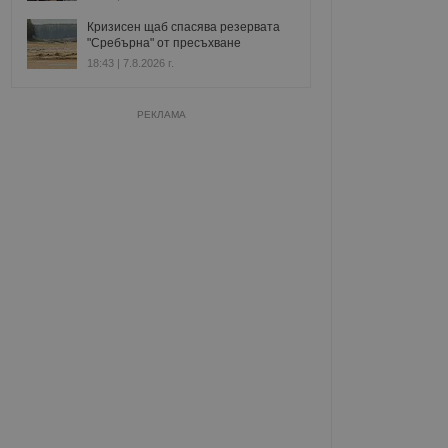
Кризисен щаб спасява резервата
"Сребърна" от пресъхване
18:43 | 7.8.2026 г.
РЕКЛАМА