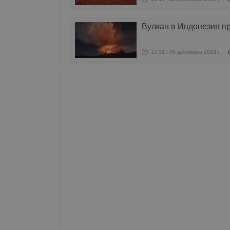
Име
Вулкан в Индонезия п
__RequestVerificationT
17:31 | 05 декември 2023 г.
VISITOR_PRIVACY_MET
__cf_bm
receive-cookie-depreca
ASP.NET_SessionId