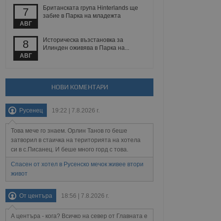
йният потребител може
Британската група Hinterlands ще
7
 уебсайт.
забие в Парка на младежта
АВГ
Историческа възстановка за
8
Описание
Илинден оживява в Парка на...
АВГ
ребителски
елското поведение и
раници на сайта. Тя
яване на сайта. Тя
не на прегледи на
формация, която е
взаимодействат с
НОВИ КОМЕНТАРИ
нкционалност в целия
прекарано на
редпочитанията на
 сайтове; тя може
Русенец
19:22 | 7.8.2026 г.
остта на социалните
тора на сайта.
използва новата или
елски взаимодействия
Това мече го знаем. Орлин Танов го беше
нето и потребителския
затворил в стаичка на територията на хотела
си в с.Писанец. И беше много горд с това.
рез събиране на данни
 помага за
Спасен от хотел в Русенско мечок живее втори
отребителите се
живот
тапите на тестване.
тистически данни,
От центъра
18:56 | 7.8.2026 г.
 броя на посещенията,
 са били заредени.
елския опит.
А центъра - кога? Всичко на север от Главната е