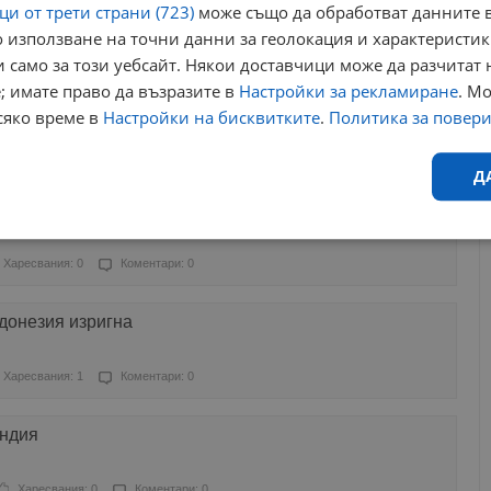
и от трети страни (723)
може също да обработват данните в
 използване на точни данни за геолокация и характеристик
аресвания: 0
Коментари: 0
 само за този уебсайт. Някои доставчици може да разчитат 
; имате право да възразите в
Настройки за рекламиране
. М
д Гриндавик след като вулкан погълна домовете на
сяко време в
Настройки на бисквитките
.
Политика за повер
Харесвания: 0
Коментари: 0
Д
 хиляди са евакуирани в Индонезия
Ефективност
Таргетиране
Функционалност
Н
Харесвания: 0
Коментари: 0
донезия изригна
Харесвания: 1
Коментари: 0
еобходимо
Ефективност
Таргетиране
Функционалност
Неклас
андия
исквитки позволяват основната функционалност на уебсайта, като потребителско
не може да се използва правилно без строго необходими бисквитки.
Харесвания: 0
Коментари: 0