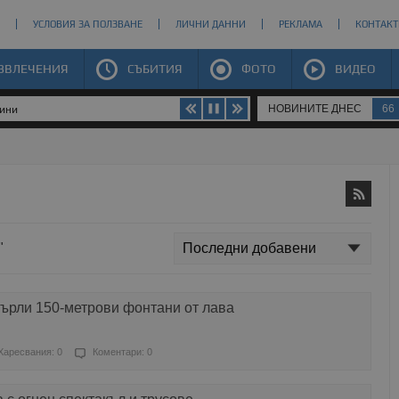
УСЛОВИЯ ЗА ПОЛЗВАНЕ
ЛИЧНИ ДАННИ
РЕКЛАМА
КОНТАКТ
ЗВЛЕЧЕНИЯ
СЪБИТИЯ
ФОТО
ВИДЕО
НОВИНИТЕ ДНЕС
66
щини
"
върли 150-метрови фонтани от лава
Харесвания: 0
Коментари: 0