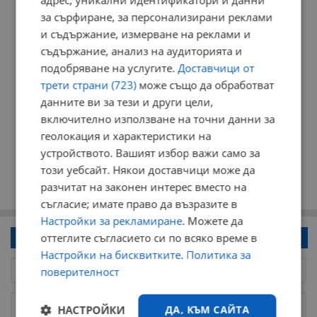
адрес, уникални идентификатори и данни
за сърфиране, за персонализирани реклами
и съдържание, измерване на реклами и
съдържание, анализ на аудиторията и
подобряване на услугите.
Доставчици от
трети страни (723)
може също да обработват
данните ви за тези и други цели,
включително използване на точни данни за
геолокация и характеристики на
устройството. Вашият избор важи само за
този уебсайт. Някои доставчици може да
разчитат на законен интерес вместо на
съгласие; имате право да възразите в
Настройки за рекламиране
. Можете да
оттеглите съгласието си по всяко време в
Напиши коментар!
Настройки на бисквитките
.
Политика за
поверителност
НАСТРОЙКИ
ДА, КЪМ САЙТА