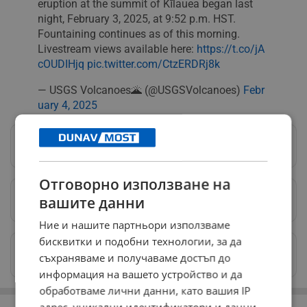
eruption at the summit of Kīlauea began last
night, February 3, 2025, at 9:52 p.m. HST.
Fountaining continues as of this morning.
Livestream views available here:
https://t.co/jA
cOUDIHjq
pic.twitter.com/CtzERDRj8k
— USGS Volcanoes🌋 (@USGSVolcanoes)
Febr
uary 4, 2025
Следвай ни в Google News
→
Отговорно използване на
вашите данни
Предпочитани източници
→
Ние и нашите партньори използваме
бисквитки и подобни технологии, за да
Изпращайте снимки и информация на
съхраняваме и получаваме достъп до
news@dunavmost.com
информация на вашето устройство и да
обработваме лични данни, като вашия IP
РЕКЛАМА