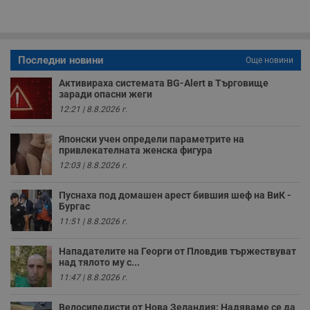
у
з
б
VISITOR_PRIVACY_METADATA
5 месеца
Т
YouTube
4
с
.youtube.com
Последни новини
Още новини
седмици
с
с
п
Активираха системата BG-Alert в Търговище
и
заради опасни жеги
п
12:21 | 8.8.2026 г.
т
в
с
Японски учен определи параметрите на
з
привлекателната женска фигура
с
п
12:03 | 8.8.2026 г.
о
р
п
Пуснаха под домашен арест бившия шеф на ВиК -
н
Бургас
п
к
11:51 | 8.8.2026 г.
ч
п
с
Нападателите на Георги от Пловдив тържествуват
б
над тялото му с...
__cf_bm
29
Т
Cloudflare Inc.
11:47 | 8.8.2026 г.
минути
с
.twitter.com
59
р
секунди
м
Велосипедисти от Нова Зеландия: Надяваме се да