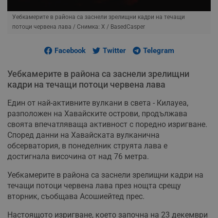
Уебкамерите в района са заснели зрелищни кадри на течащи
потоци червена лава
/ Снимка: Х / BasedCasper
Facebook
Twitter
Telegram
Уебкамерите в района са заснели зрелищни
кадри на течащи потоци червена лава
Един от най-активните вулкани в света - Килауеа,
разположен на Хавайските острови, продължава
своята впечатляваща активност с поредно изригване.
Според данни на Хавайската вулканична
обсерватория, в понеделник струята лава е
достигнала височина от над 76 метра.
Уебкамерите в района са заснели зрелищни кадри на
течащи потоци червена лава през нощта срещу
вторник, съобщава Асошиейтед прес.
Настоящото изригване, което започна на 23 декември