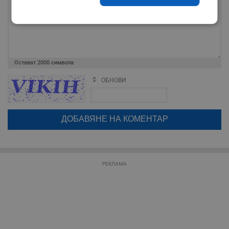
Строго
Ефективност
необходимо
Остават
2000
символа
Таргетиране
Функционалност
ОБНОВИ
Поради зачестилите злоупотреби в сайта, за да оставите анонимен
коментар или да гласувате изискваме да се идентифицирате с
google акаунт.
Некласифицирани
Натискайки на бутона "Вход с google" по-долу, коментарът ви ще
бъде публикуван анонимно под псевдонима който сте попълнили
по-горе в полето "Твоето име". Никаква лична информация за вас
няма да бъде съхранявана при нас или показвана на други
потребители.
РЕКЛАМА
Строго необходимо
Ефективност
Таргетиране
Функционалност
Некласифицирани