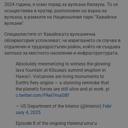
2024 година, е осмо поред за вулкана Килауеа. То се
осъществява в кратер, разположен на върха на
вулкана, в рамките на Националния парк "Хавайски
вулкани".
Специалистите от Хавайската вулканична
обсерватория успокояват, че изригването се случва в
отдалечен и труднодостъпен район, който не създава
заплаха за местното население и инфраструктурата.
Absolutely mesmerizing to witness the glowing
lava fountain at Kīlauea's summit eruption in
Hawai'i. Volcanoes are living monuments to
Earth's fiery origins — a stunning reminder that
the planet's forces are still alive and at work.
pi
c.twitter.com/PAel7maGBf
— US Department of the Interior (@Interior)
Febr
uary 4, 2025
Episode 8 of the ongoing Halemaʻumaʻu