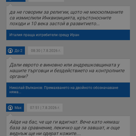
да не говорим за религии, щото не мюсюлманите
са измислили Инквизицията, кръстоносните
походи и 10 века застой в развитието...
Италия праща изтребители срещу Иран
До 2
08:30 | 7.8.2026 г.
Дали еврото е виновно или андрешковщината у
нашите търговци и бездействието на контролните
органи?
Николай Вълканов: Премахването на двойното обозначаване
няма...
Max
07:51 | 7.8.2026 г.
Айде на бас, че ще ги вдигнат. Вече като нямаш
база за сравнение, лекичко ще ги завшат, и още
веднъж ще ни одерат кожите....