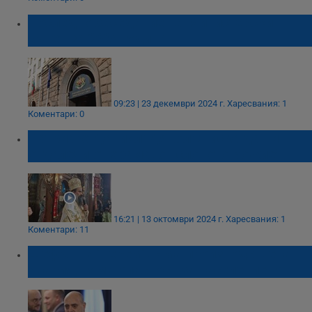
Последно заседание на Министерски
съвет за 2024 година
09:23 | 23 декември 2024 г.
Харесвания: 1
Коментари: 0
Патриарх Даниил: Дяволът иска да ни
отдалечи от храма, от словото Божие!
16:21 | 13 октомври 2024 г.
Харесвания: 1
Коментари: 11
Шефът на "Терем": Има производствена
авария, няма опасност за населението