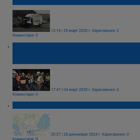
при катастрофата на АМ "Тракия"
12:16 | 29 март 2025 г.
Харесвания: 2
Коментари: 0
Гроздан Караджов: Три години не е
намерено решение за изграждането на
най-дългия жп тунел
17:47 | 04 март 2025 г.
Харесвания: 0
Коментари: 0
Земетресение разтърси Момин проход
20:27 | 28 декември 2024 г.
Харесвания: 0
Коментари: 0