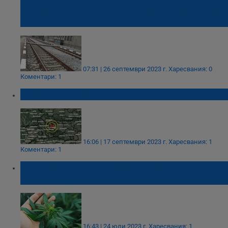
строителството на жп линията Елин Пелин
- Костенец
07:31 | 26 септември 2023 г.
Харесвания: 0
Коментари: 1
Земетресение край София
16:06 | 17 септември 2023 г.
Харесвания: 1
Коментари: 1
Жена продава саксии с марихуана на
пазара в Костенец
16:43 | 24 юли 2023 г.
Харесвания: 1