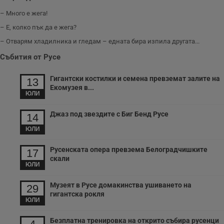
– Много е жега!
– Е, колко пък да е жега?
– Отварям хладилника и гледам – едната бира изпила другата...
Събития от Русе
Гигантски костилки и семена превземат залите на
13
Екомузея в...
ЮЛИ
Джаз под звездите с Биг Бенд Русе
14
ЮЛИ
Русенската опера превзема Белоградчишките
17
скали
ЮЛИ
Музеят в Русе домакинства ушиването на
29
гигантска рокля
ЮЛИ
Безплатна тренировка на открито събира русенци