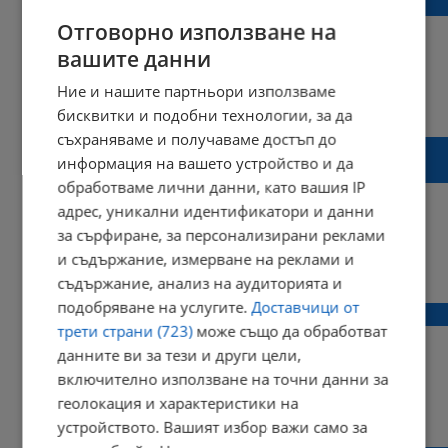
син в Костенец
Отговорно използване на
вашите данни
Ние и нашите партньори използваме
14:53 | 22 февруари 2022 г.
Харесвания: 3
бисквитки и подобни технологии, за да
Коментари: 2
съхраняваме и получаваме достъп до
Бойко Борисов: Рашков е като лъжливото
информация на вашето устройство и да
овчарче!
обработваме лични данни, като вашия IP
адрес, уникални идентификатори и данни
за сърфиране, за персонализирани реклами
и съдържание, измерване на реклами и
20:21 | 06 юли 2021 г.
Харесвания: 0
Коментари: 0
съдържание, анализ на аудиторията и
подобряване на услугите.
Доставчици от
Глутница кучета нахапа бременна жена
трети страни (723)
може също да обработват
данните ви за тези и други цели,
включително използване на точни данни за
геолокация и характеристики на
18:51 | 07 декември 2020 г.
Харесвания: 0
Коментари: 0
устройството. Вашият избор важи само за