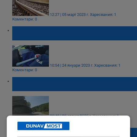
12:27 | 05 март 2023 г.
Харесвания: 1
Коментари: 0
Спецакция в Софийско: Задържаха
обявени за национално издирване
10:54 | 24 януари 2023 г.
Харесвания: 1
Коментари: 0
Първокласният път Вакарел - Костенец е в
окаяно състояние
08:48 | 20 август 2022 г.
Харесвания: 1
Коментари: 0
Майка търси мистериозно изчезналия си