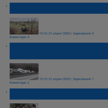
Серия от катастрофи на магистрала
"Тракия"
15:16 | 01 април 2025 г.
Харесвания: 0
Коментари: 0
Прокуратурата поиска арест за
собственика на колата-убиец на АМ
"Тракия"
13:13 | 01 април 2025 г.
Харесвания: 1
Коментари: 2
Пиян шофьор без книжка отне живота на
семейство занаятчии