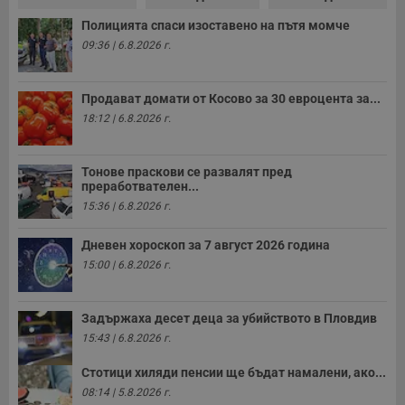
A
т
Полицията спаси изоставено на пътя момче
е
д
09:36 | 6.8.2026 г.
н
п
с
у
Продават домати от Косово за 30 евроцента за...
и
18:12 | 6.8.2026 г.
ф
н
м
Т
и
Тонове праскови се развалят пред
п
преработвателен...
у
15:36 | 6.8.2026 г.
з
б
Дневен хороскоп за 7 август 2026 година
VISITOR_PRIVACY_METADATA
5 месеца
Т
YouTube
4
с
.youtube.com
15:00 | 6.8.2026 г.
седмици
с
с
п
и
Задържаха десет деца за убийството в Пловдив
п
т
15:43 | 6.8.2026 г.
в
с
Стотици хиляди пенсии ще бъдат намалени, ако...
з
с
08:14 | 5.8.2026 г.
п