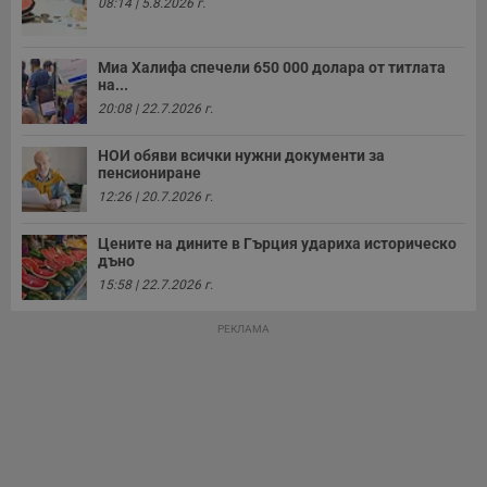
08:14 | 5.8.2026 г.
о
с
а
р
Миа Халифа спечели 650 000 долара от титлата
у
на...
з
з
20:08 | 22.7.2026 г.
п
ASP.NET_SessionId
Сесия
Т
Microsoft
НОИ обяви всички нужни документи за
с
Corporation
пенсиониране
D
www.dunavmost.com
п
12:26 | 20.7.2026 г.
и
т
к
Цените на дините в Гърция удариха историческо
п
дъно
и
15:58 | 22.7.2026 г.
у
р
к
РЕКЛАМА
п
д
д
п
у