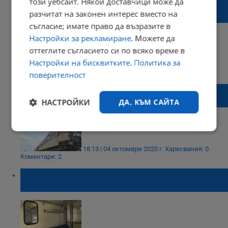
този уебсайт. Някои доставчици може да
Разказ на свидетел на разпрата във влака
разчитат на законен интерес вместо на
София – Бургас
съгласие; имате право да възразите в
Настройки за рекламиране
. Можете да
оттеглите съгласието си по всяко време в
Настройки на бисквитките
.
Политика за
19:25 | 06 октомври 2020 г.
Харесвания: 0
Коментари: 0
поверителност
Нападението във влака било заради
вдигнати крака
НАСТРОЙКИ
ДА, КЪМ САЙТА
Строго
Ефективност
необходимо
18:13 | 04 октомври 2020 г.
Харесвания: 0
Коментари: 2
Пътник във влака София - Бургас е
Таргетиране
Функционалност
намушкан в корема
Некласифицирани