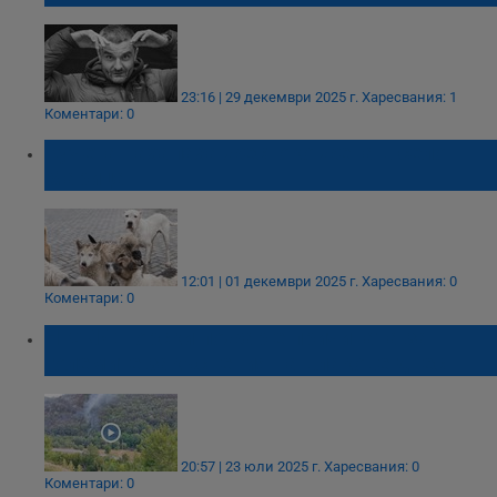
23:16 | 29 декември 2025 г.
Харесвания: 1
Коментари: 0
Кучета нахапаха жестоко жена в село
Марица
12:01 | 01 декември 2025 г.
Харесвания: 0
Коментари: 0
НКЖИ: Горски пожар е причината за
големите закъснения на влакове днес
20:57 | 23 юли 2025 г.
Харесвания: 0
Коментари: 0