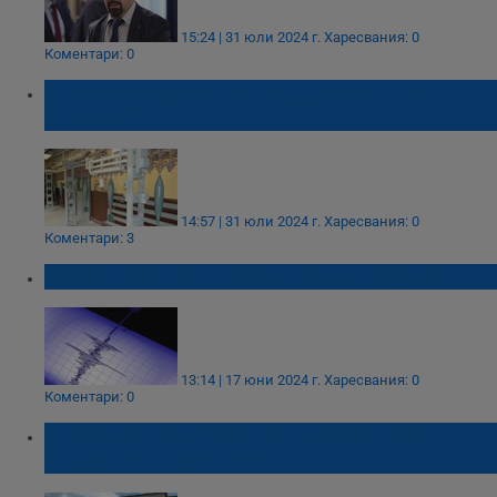
15:24 | 31 юли 2024 г.
Харесвания: 0
Коментари: 0
Снаряд избухна в завод „Терем - Цар
Самуил”
14:57 | 31 юли 2024 г.
Харесвания: 0
Коментари: 3
Земетресение разлюля област София
13:14 | 17 юни 2024 г.
Харесвания: 0
Коментари: 0
Двама бащи се биха и стреляха пред
училище в Костенец