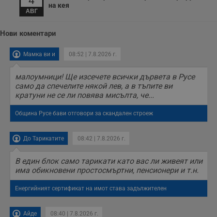
4
на кея
АВГ
Нови коментари
Мамка ви и
08:52 | 7.8.2026 г.
малоумници! Ще изсечете всички дървета в Русе
само да спечелите някой лев, а в тъпите ви
кратуни не се ли повява мисълта, че...
Община Русе бави отговори за скандален строеж
До Тарикатите
08:42 | 7.8.2026 г.
В един блок само тарикати като вас ли живеят или
има обикновени простосмъртни, пенсионери и т.н.
Енергийният сертификат на имот става задължителен
Айде
08:40 | 7.8.2026 г.