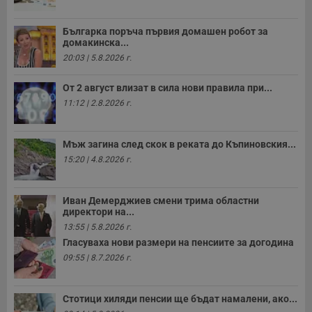
о
р
п
Българка поръча първия домашен робот за
н
домакинска...
п
к
20:03 | 5.8.2026 г.
ч
п
с
От 2 август влизат в сила нови правила при...
б
11:12 | 2.8.2026 г.
__cf_bm
29
Т
Cloudflare Inc.
минути
с
.twitter.com
59
р
секунди
м
Мъж загина след скок в реката до Къпиновския...
б
15:20 | 4.8.2026 г.
о
у
п
о
Иван Демерджиев смени трима областни
и
т
директори на...
13:55 | 5.8.2026 г.
receive-cookie-deprecation
.hit.gemius.pl
1 година
Т
с
Гласуваха нови размери на пенсиите за догодина
с
09:55 | 8.7.2026 г.
н
н
п
б
Стотици хиляди пенсии ще бъдат намалени, ако...
п
с