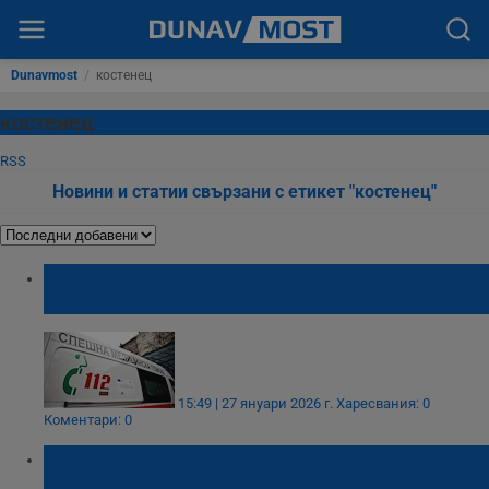
Dunavmost
/
костенец
костенец
RSS
Новини и статии свързани с етикет "костенец"
Работник падна от скеле на жп строеж
край Костенец
15:49 | 27 януари 2026 г.
Харесвания: 0
Коментари: 0
Арестуваха режисьора Валери Милев с
"коктейл" от наркотици на АМ "Тракия"