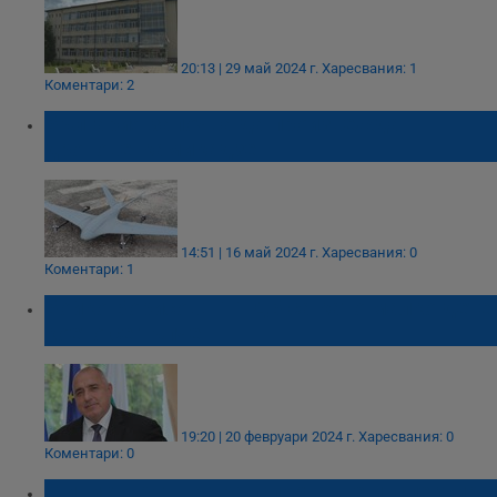
20:13 | 29 май 2024 г.
Харесвания: 1
Коментари: 2
България започва да произвежда
дронове-камикадзе
14:51 | 16 май 2024 г.
Харесвания: 0
Коментари: 1
Бойко Борисов: ПП-ДБ са като малко дете,
което се тъпче
19:20 | 20 февруари 2024 г.
Харесвания: 0
Коментари: 0
Министърът на транспорта ще инспектира