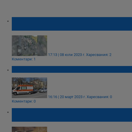
Загиналите двама мъже при катастрофата
край село Габровица са 25-годишни
17:13 | 08 юли 2023 г.
Харесвания: 2
Коментари: 1
Откриха мъртъв мъж в кола в Костенец
16:16 | 20 март 2023 г.
Харесвания: 0
Коментари: 0
Влакът Бургас - София остана блокиран на
гара Белово близо 4 часа