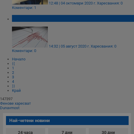
12:48 | 04 октомври 2020 г.
Харесвания: 0
Коментари: 1
Второ земетресение у нас за деня
Строго необходимо
Ефективност
Таргетиране
Функционалност
14:32 | 05 август 2020 г.
Харесвания: 0
Коментари: 0
Некласифицирани
Начало
⟨⟨
Строго необходимите бисквитки позволяват основната
1
функционалност на уебсайта, като потребителско
2
влизане и управление на акаунта. Уебсайтът не може да
3
се използва правилно без строго необходими
4
бисквитки.
⟩⟩
Край
Валиден
Име
Доставчик
/
Домейн
О
до
147397
Фенове харесват
__RequestVerificationToken
Сесия
Т
Microsoft
Dunavmost
п
Corporation
ф
www.dunavmost.com
з
Най-четени новини
п
и
п
24 часа
7 дни
30 дни