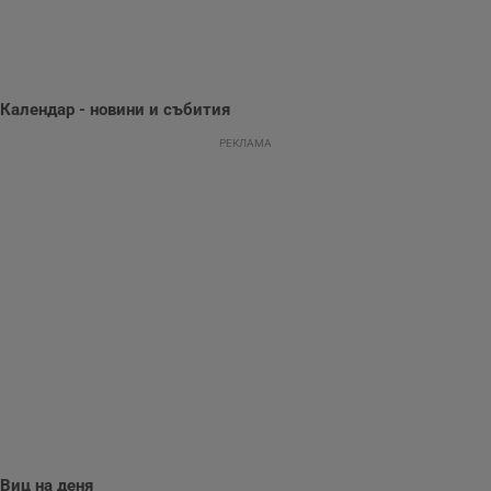
потребителското
поведение и
предпочитания.
Тази информация
се използва, за да
се оптимизира
представянето на
Календар - новини и събития
уебсайта и да
направят
рекламните
РЕКЛАМА
съобщения по-
важни за
потребителя.
Виц на деня