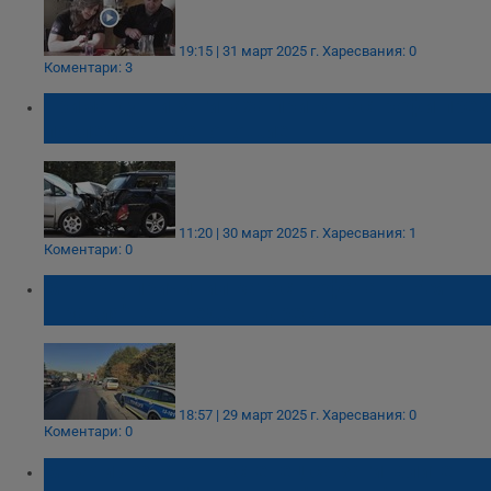
19:15 | 31 март 2025 г.
Харесвания: 0
Коментари: 3
Трима души загинаха при катастрофи през
последното денонощие
11:20 | 30 март 2025 г.
Харесвания: 1
Коментари: 0
Мъжът, причинил катастрофата на АМ
"Тракия", е отведен в ареста
18:57 | 29 март 2025 г.
Харесвания: 0
Коментари: 0
Мъж и жена от Костенец са загиналите