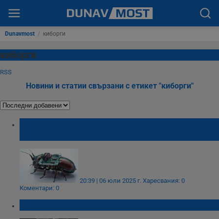
Dunavmost
/
киборги
киборги
RSS
Новини и статии свързани с етикет "киборги"
Бръмбари-киборги ще спасяват хора при
бедствия
20:39 | 06 юли 2025 г.
Харесвания: 0
Коментари: 0
Илон Мъск: Вече не сме хора, а киборги