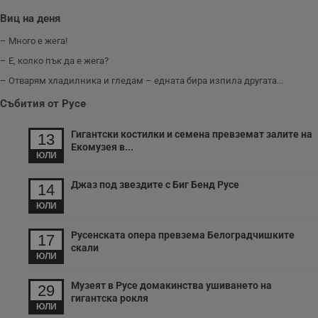
б
Виц на деня
VISITOR_PRIVACY_METADATA
5 месеца
Т
YouTube
4
с
.youtube.com
– Много е жега!
седмици
с
с
– Е, колко пък да е жега?
п
и
– Отварям хладилника и гледам – едната бира изпила другата...
п
т
Събития от Русе
в
с
з
Гигантски костилки и семена превземат залите на
13
с
Екомузея в...
п
ЮЛИ
о
р
п
Джаз под звездите с Биг Бенд Русе
14
н
п
ЮЛИ
к
ч
п
Русенската опера превзема Белоградчишките
17
с
б
скали
ЮЛИ
__cf_bm
29
Т
Cloudflare Inc.
минути
с
.twitter.com
Музеят в Русе домакинства ушиването на
29
59
р
секунди
м
гигантска рокля
ЮЛИ
б
о