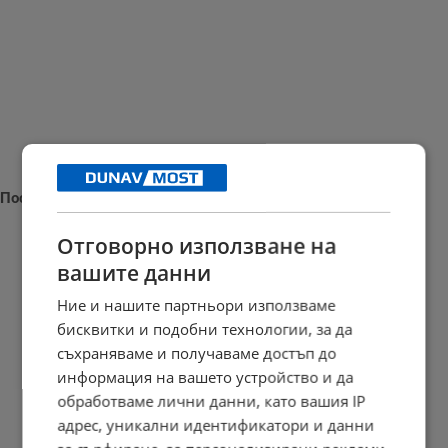
Последни новини
Отговорно използване на
вашите данни
Измериха рекордна температура от 41 градуса в Будапеща
Ние и нашите партньори използваме
бисквитки и подобни технологии, за да
23:09 | 6.8.2026 г.
съхраняваме и получаваме достъп до
информация на вашето устройство и да
обработваме лични данни, като вашия IP
Отвориха магистрала "Тракия" след часове блокада заради...
адрес, уникални идентификатори и данни