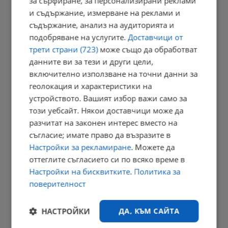
за сърфиране, за персонализирани реклами
23:05 | 6.8.2026 г.
и съдържание, измерване на реклами и
съдържание, анализ на аудиторията и
подобряване на услугите.
Доставчици от
Персеидите озаряват небето в средата на август
трети страни (723)
може също да обработват
данните ви за тези и други цели,
23:03 | 6.8.2026 г.
включително използване на точни данни за
геолокация и характеристики на
устройството. Вашият избор важи само за
Променят вноските за трудова злополука в седем сектора
този уебсайт. Някои доставчици може да
22:58 | 6.8.2026 г.
разчитат на законен интерес вместо на
съгласие; имате право да възразите в
Настройки за рекламиране
. Можете да
оттеглите съгласието си по всяко време в
Георги Близнашки: Предстоящите президентски избори могат
Настройки на бисквитките
.
Политика за
да...
поверителност
22:38 | 6.8.2026 г.
РЕКЛАМА
НАСТРОЙКИ
ДА, КЪМ САЙТА