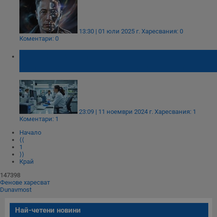
13:30 | 01 юли 2025 г.
Харесвания: 0
Коментари: 0
Революция в медицината: Създадоха
самовъзстановяващ се изкуствен мускул
23:09 | 11 ноември 2024 г.
Харесвания: 1
Коментари: 1
Начало
⟨⟨
1
⟩⟩
Край
147398
Фенове харесват
Dunavmost
Най-четени новини