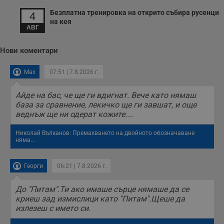
у
Безплатна тренировка на открито събира русенци
п
4
о
на кея
и
АВГ
т
receive-cookie-deprecation
.hit.gemius.pl
1 година
Т
Нови коментари
с
с
н
Max
07:51 | 7.8.2026 г.
н
п
б
Айде на бас, че ще ги вдигнат. Вече като нямаш
п
база за сравнение, лекичко ще ги завшат, и още
с
о
веднъж ще ни одерат кожите....
с
а
р
Николай Вълканов: Премахването на двойното обозначаване
у
няма...
з
з
п
Георги
06:21 | 7.8.2026 г.
ASP.NET_SessionId
Сесия
Т
Microsoft
с
Corporation
До "Питам".Ти ако имаше сърце нямаше да се
D
www.dunavmost.com
п
криеш зад измислици като "Питам".Щеше да
и
излезеш с името си.
т
к