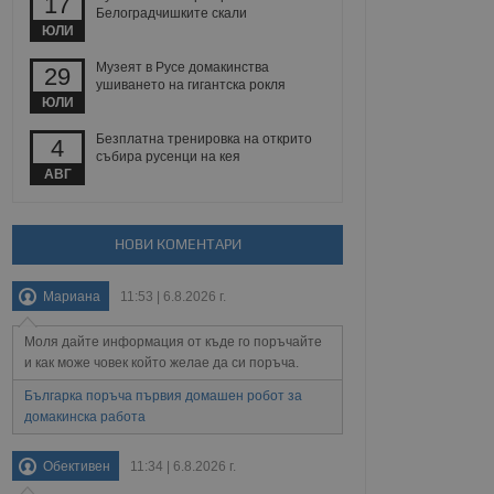
17
йният потребител може
Белоградчишките скали
 уебсайт.
ЮЛИ
Музеят в Русе домакинства
29
ушиването на гигантска рокля
ЮЛИ
Описание
Безплатна тренировка на открито
4
ребителски
елското поведение и
събира русенци на кея
раници на сайта. Тя
яване на сайта. Тя
не на прегледи на
АВГ
формация, която е
взаимодействат с
нкционалност в целия
прекарано на
редпочитанията на
 сайтове; тя може
НОВИ КОМЕНТАРИ
остта на социалните
тора на сайта.
използва новата или
елски взаимодействия
Мариана
11:53 | 6.8.2026 г.
нето и потребителския
Моля дайте информация от къде го поръчайте
рез събиране на данни
 помага за
и как може човек който желае да си поръча.
отребителите се
тапите на тестване.
Българка поръча първия домашен робот за
домакинска работа
тистически данни,
 броя на посещенията,
 са били заредени.
Обективен
11:34 | 6.8.2026 г.
елския опит.