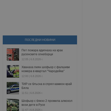
ПОСЛЕДНИ НОВИНИ
Пет пожара вдигнаха на крак
русенските огнеборци
12:05 | 6.8.2026 г.
Хванаха пиян шофьор с фалшиви
номера в квартал "Чародейка"
12:00 | 6.8.2026 г.
ТИР се блъсна в спрял камион край
Бяла
11:51 | 6.8.2026 г.
Шофьор с близо 2 промила алкохол
вози дете в Русе
11:47 | 6.8.2026 г.