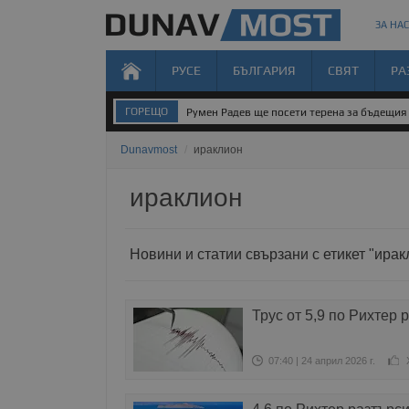
ЗА НАС
РУСЕ
БЪЛГАРИЯ
СВЯТ
РА
ГОРЕЩО
Румен Радев ще посети терена за бъдещия 
Dunavmost
/
ираклион
ираклион
Новини и статии свързани с етикет "ирак
Трус от 5,9 по Рихтер 
07:40 | 24 април 2026 г.