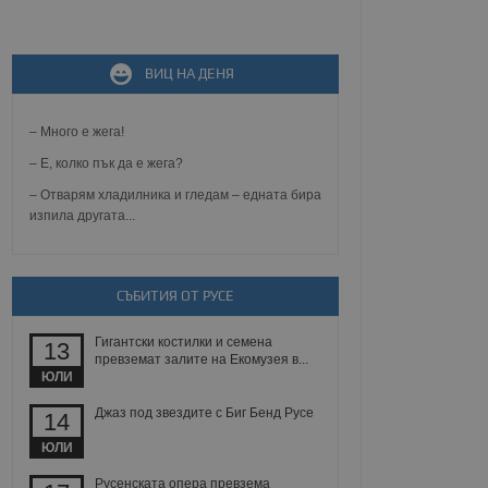
не, зададена от уеб
ВИЦ НА ДЕНЯ
 ASP.NET MVC
спре неразрешеното
т, известно като
тове. Той не съдържа
– Много е жега!
щожава при затваряне
– Е, колко пък да е жега?
ение на съгласието на
– Отварям хладилника и гледам – едната бира
ст за тяхното
изпила другата...
а данни за съгласието
ични политики и
антира, че техните
 сесии.
аничаване между хората
СЪБИТИЯ ОТ РУСЕ
а, за да се правят
хния уебсайт.
Гигантски костилки и семена
13
превземат залите на Екомузея в...
сигнализира на
ЮЛИ
 на бисквитките,
а съответствие и
Джаз под звездите с Биг Бенд Русе
14
ндарти и
ЮЛИ
ck и предоставя
требител използва
Русенската опера превзема