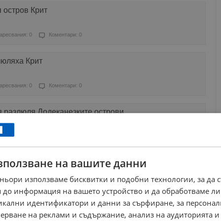
 остров Крит
аресвания: 0
Коментари: 0
люляха Крит
аресвания: 0
Коментари: 0
я разлюля Додеканезките острови
аресвания: 0
Коментари: 0
зползване на вашите данни
 морето край остров Крит
ньори използваме бисквитки и подобни технологии, за да 
аресвания: 0
Коментари: 0
 до информация на вашето устройство и да обработваме ли
никални идентификатори и данни за сърфиране, за персона
ителите на остров Крит
ерване на реклами и съдържание, анализ на аудиторията и