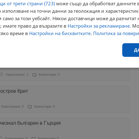
и от трети страни (723)
може също да обработват данните в
 използване на точни данни за геолокация и характеристик
аресвания: 0
Коментари: 0
 само за този уебсайт. Някои доставчици може да разчитат 
; имате право да възразите в
Настройки за рекламиране
. М
ля Додеканезките острови
сяко време в
Настройки на бисквитките
.
Политика за повер
Харесвания: 0
Коментари: 1
Д
 Додеканезките острови в Гърция
Ефективност
Таргетиране
Функционалност
Н
Харесвания: 1
Коментари: 0
 остров Крит
Харесвания: 0
Коментари: 0
еобходимо
Ефективност
Таргетиране
Функционалност
Неклас
чезнал българин в Гърция
исквитки позволяват основната функционалност на уебсайта, като потребителско
не може да се използва правилно без строго необходими бисквитки.
Харесвания: 0
Коментари: 0