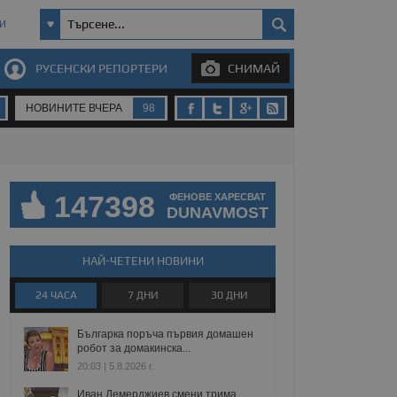
И
РУСЕНСКИ РЕПОРТЕРИ
СНИМАЙ
НОВИНИТЕ ВЧЕРА
98
147398
ФЕНОВЕ ХАРЕСВАТ
DUNAVMOST
НАЙ-ЧЕТЕНИ НОВИНИ
24 ЧАСА
7 ДНИ
30 ДНИ
Българка поръча първия домашен
робот за домакинска...
20:03 | 5.8.2026 г.
Иван Демерджиев смени трима