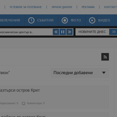
УСЛОВИЯ ЗА ПОЛЗВАНЕ
ЛИЧНИ ДАННИ
РЕКЛАМА
КОНТАКТ
ЗВЛЕЧЕНИЯ
СЪБИТИЯ
ФОТО
ВИДЕО
НОВИНИТЕ ДНЕС
39
космически център в...
лион"
разтърси остров Крит
Харесвания: 0
Коментари: 0