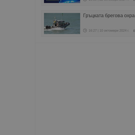
Име
Гръцката брегова охра
__RequestVerificationT
16:27 | 10 октомври 2024 г.
VISITOR_PRIVACY_MET
__cf_bm
receive-cookie-depreca
ASP.NET_SessionId