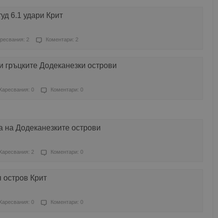
уд 6.1 удари Крит
ресвания: 2
Коментари: 2
и гръцките Додеканезки острови
Харесвания: 0
Коментари: 0
а на Додеканезките острови
Харесвания: 2
Коментари: 0
 остров Крит
Харесвания: 0
Коментари: 0