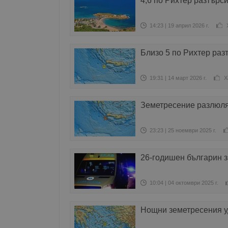
4,6 по Рихтер разтърс
14:23 | 19 април 2026 г.
Близо 5 по Рихтер раз
19:31 | 14 март 2026 г.
Х
Земетресение разлюля
23:23 | 25 ноември 2025 г.
26-годишен българин з
10:04 | 04 октомври 2025 г.
Нощни земетресения у