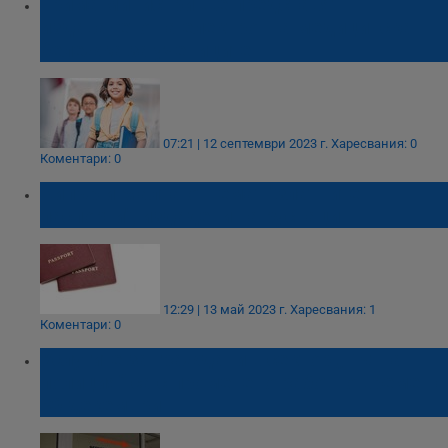
Трима министри ще представят
издаването на електронна медицинска
бележка за учениците
07:21 | 12 септември 2023 г.
Харесвания: 0
Коментари: 0
Кипър и Малта отнемат "златните
паспорти", издадени на руснаци
12:29 | 13 май 2023 г.
Харесвания: 1
Коментари: 0
Услугите за граждани в сектор „Пътна
полиция“ са с променено работно време на
30 декември