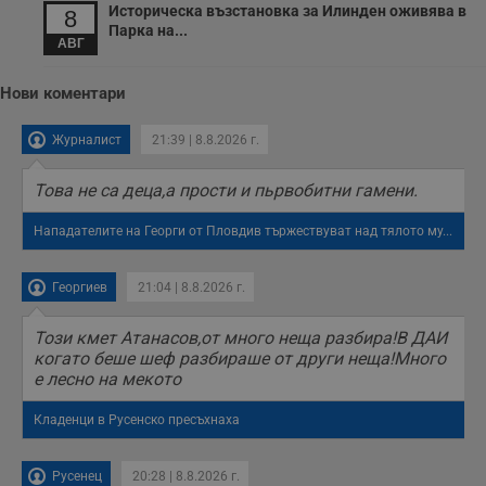
Историческа възстановка за Илинден оживява в
8
Парка на...
АВГ
Нови коментари
Журналист
21:39 | 8.8.2026 г.
Това не са деца,а прости и пьрвобитни гамени.
Нападателите на Георги от Пловдив тържествуват над тялото му...
Георгиев
21:04 | 8.8.2026 г.
Този кмет Атанасов,от много неща разбира!В ДАИ
когато беше шеф разбираше от други неща!Много
е лесно на мекото
Кладенци в Русенско пресъхнаха
Русенец
20:28 | 8.8.2026 г.