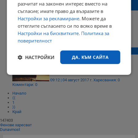
разчитат на законен интерес вместо на
попълване
съгласие; имате право да възразите в
Настройки за рекламиране
. Можете да
оттеглите съгласието си по всяко време в
Настройки на бисквитките
.
Политика за
13:30 | 03 април 2019 г.
Харесвания: 0
поверителност
Коментари: 0
Спада тиражът на издадени книги в Русе
НАСТРОЙКИ
ДА, КЪМ САЙТА
Строго
Ефективност
09:12 | 04 август 2017 г.
Харесвания: 0
необходимо
Коментари: 0
Начало
⟨⟨
1
Таргетиране
Функционалност
⟩⟩
Край
147403
Фенове харесват
Некласифицирани
Dunavmost