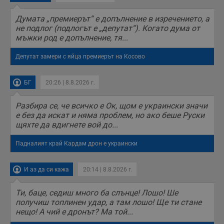
Думата „премиерът“ е допълнение в изречението, а
не подлог (подлогът е „депутат“). Когато дума от
мъжки род е допълнение, тя...
Депутат замери с яйца премиерът на Косово
БГ
20:26 | 8.8.2026 г.
Разбира се, че всичко е Ок, щом е украински значи
е без да искат и няма проблем, но ако беше Руски
щяхте да вдигнете вой до...
Падналият край Кардам дрон е украински
И аз да си кажа
20:14 | 8.8.2026 г.
Ти, баце, седиш много ба слънце! Лошо! Ше
получиш топлинен удар, а там лошо! Ще ти стане
нещо! А чий е дронът? Ма той...