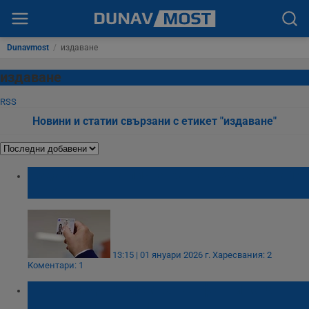
Dunavmost
/
издаване
издаване
RSS
Новини и статии свързани с етикет "издаване"
Издаването на лична карта вече струва 15
евро
13:15 | 01 януари 2026 г.
Харесвания: 2
Коментари: 1
Как се издава електронен фиш и кога
може да бъде отменен