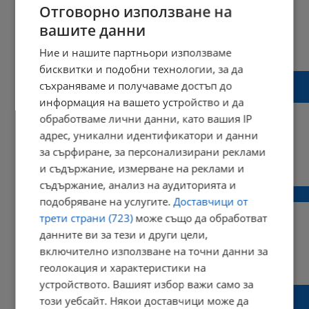
Отговорно използване на
вашите данни
08:46 | 21 ноември 2019 г.
Харесвания: 1
Ние и нашите партньори използваме
Коментари: 0
бисквитки и подобни технологии, за да
Заявките за издаване на лична карта вече
съхраняваме и получаваме достъп до
ще се приемат онлайн
информация на вашето устройство и да
обработваме лични данни, като вашия IP
адрес, уникални идентификатори и данни
за сърфиране, за персонализирани реклами
16:51 | 06 ноември 2019 г.
Харесвания: 2
и съдържание, измерване на реклами и
Коментари: 0
съдържание, анализ на аудиторията и
Без запазени места в бързите влакове
подобряване на услугите.
Доставчици от
трети страни (723)
може също да обработват
данните ви за тези и други цели,
включително използване на точни данни за
18:08 | 05 юли 2019 г.
Харесвания: 0
геолокация и характеристики на
Коментари: 0
устройството. Вашият избор важи само за
В заявленията за подмяна на лични
този уебсайт. Някои доставчици може да
документи ще има по-малко графи за