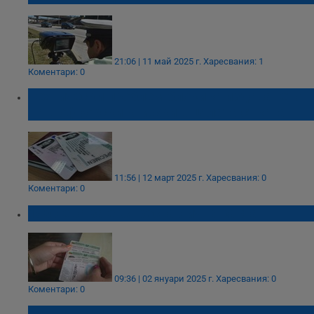
21:06 | 11 май 2025 г.
Харесвания: 1
Коментари: 0
Технически проблем блокира издаването
на шофьорски книжки в цялата страна
11:56 | 12 март 2025 г.
Харесвания: 0
Коментари: 0
150 лева за експресна лична карта
09:36 | 02 януари 2025 г.
Харесвания: 0
Коментари: 0
Технически проблем отново затруднява