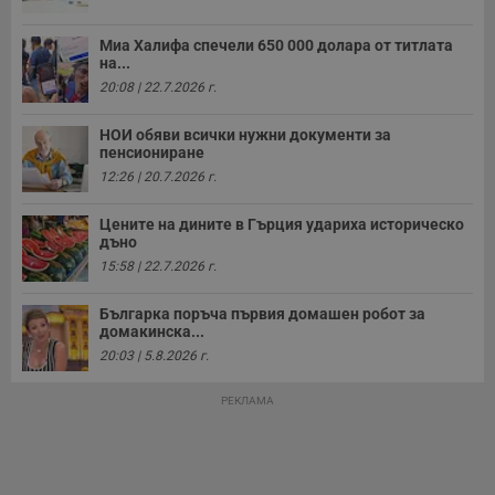
р
п
н
Миа Халифа спечели 650 000 долара от титлата
п
на...
к
ч
20:08 | 22.7.2026 г.
п
с
б
НОИ обяви всички нужни документи за
пенсиониране
__cf_bm
29
Т
Cloudflare Inc.
12:26 | 20.7.2026 г.
минути
с
.twitter.com
59
р
секунди
м
Цените на дините в Гърция удариха историческо
б
дъно
о
у
15:58 | 22.7.2026 г.
п
о
и
Българка поръча първия домашен робот за
т
домакинска...
receive-cookie-deprecation
.hit.gemius.pl
1 година
Т
20:03 | 5.8.2026 г.
с
с
н
РЕКЛАМА
н
п
б
п
с
о