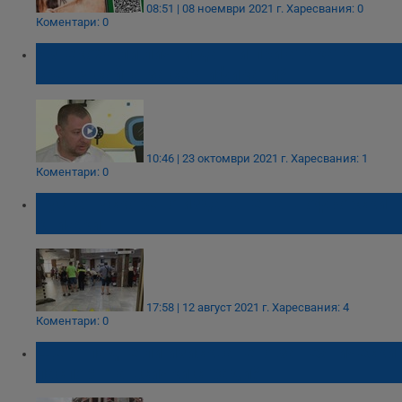
08:51 | 08 ноември 2021 г.
Харесвания: 0
Коментари: 0
Изтекоха ли лични данни при атаката
срещу сайта за сертификати?
10:46 | 23 октомври 2021 г.
Харесвания: 1
Коментари: 0
Пускат ускорено издаване на шофьорски
книжки
17:58 | 12 август 2021 г.
Харесвания: 4
Коментари: 0
Ще отпадне ли изискването за технически
паспорт на всички сгради?