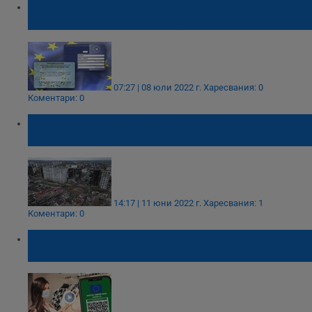
Бъг в системата забави издаването на
стотици европейски здравни карти
07:27 | 08 юли 2022 г.
Харесвания: 0
Коментари: 0
В Мелитопол и Херсон са раздадени
първите руски паспорти
14:17 | 11 юни 2022 г.
Харесвания: 1
Коментари: 0
Ще има ли наказани за фалшивите
сертификати?