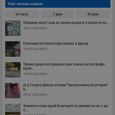
Най-четени новини
24 часа
7 дни
30 дни
Обявиха жълт код за силен дъжд в 4 области на...
18:14 | 8.8.2026 г.
Строго необходимо
Ефективност
Таргетиране
Функционалност
Некласифицирани
Румъния потопи втора баржа в Дунав
13:05 | 8.8.2026 г.
Строго необходимите бисквитки позволяват основната
функционалност на уебсайта, като потребителско
влизане и управление на акаунта. Уебсайтът не може да
Трима души пострадаха при тежка катастрофа
се използва правилно без строго необходими
край...
бисквитки.
10:04 | 8.8.2026 г.
Валиден
Име
Доставчик
/
Домейн
О
до
Д-р Георги Дяков оглави "Прогресивна България"
__RequestVerificationToken
Сесия
Т
Microsoft
в...
п
Corporation
09:47 | 8.8.2026 г.
ф
www.dunavmost.com
з
п
Земната кора край България се движи на юг с до
и
п
2...
A