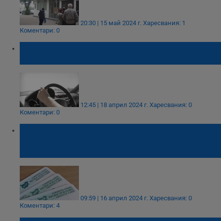
20:30 | 15 май 2024 г.
Харесвания: 1
Коментари: 0
Предвиждат промени в контролните точки
при издаване на книжка
12:45 | 18 април 2024 г.
Харесвания: 0
Коментари: 0
Кабинетът предлага почти двойно
поскъпване на таксите за издаване на
лични карти
09:59 | 16 април 2024 г.
Харесвания: 0
Коментари: 4