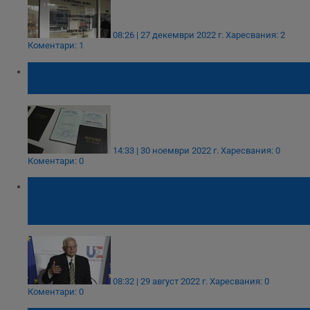
08:26 | 27 декември 2022 г.
Харесвания: 2
Коментари: 1
Холограмните стикери на дипломите за
висше образование остават в миналото
14:33 | 30 ноември 2022 г.
Харесвания: 0
Коментари: 0
Жозеп Борел: Забраната за издаване на
визи за руснаци няма да получи
единодушна подкрепа
08:32 | 29 август 2022 г.
Харесвания: 0
Коментари: 0