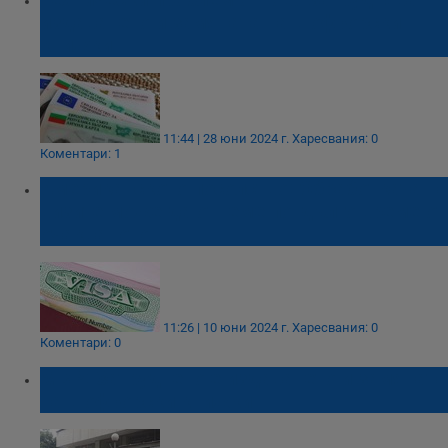
издаването и замяната на шофьорски
книжки
11:44 | 28 юни 2024 г.
Харесвания: 0
Коментари: 1
Американското посолство: Обработката на
визите може да отнеме по-дълго време от
очакваното
11:26 | 10 юни 2024 г.
Харесвания: 0
Коментари: 0
МВР: Затруднено е издаването и замяната
на шофьорски книжки