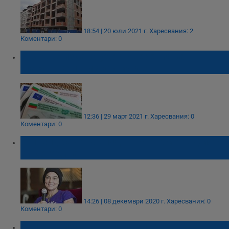
18:54 | 20 юли 2021 г.
Харесвания: 2
Коментари: 0
МВР ще издава удостоверения за
гласуване и в изборния ден
12:36 | 29 март 2021 г.
Харесвания: 0
Коментари: 0
Шинейд О'Конър издава автобиографията
си догодина
14:26 | 08 декември 2020 г.
Харесвания: 0
Коментари: 0
Започва издаването на електронни