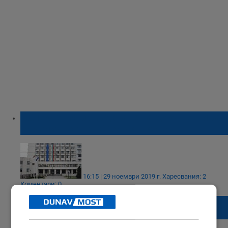
Облекчения за издаване на документи за
самоличност от ОДМВР - Русе
16:15 | 29 ноември 2019 г.
Харесвания: 2
Коментари: 0
Новите личните карти ще се печатат под
земята