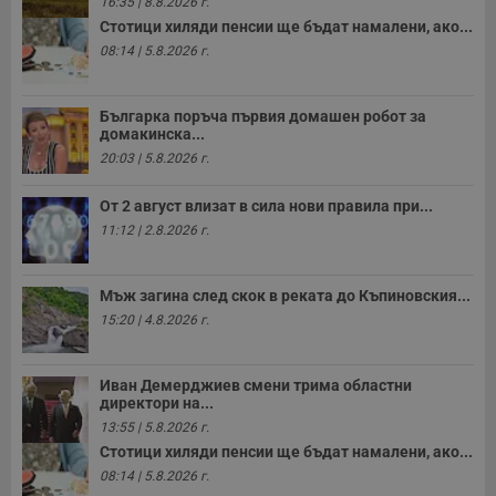
16:35 | 8.8.2026 г.
т
е
Стотици хиляди пенсии ще бъдат намалени, ако...
д
08:14 | 5.8.2026 г.
н
п
с
у
Българка поръча първия домашен робот за
и
ф
домакинска...
н
20:03 | 5.8.2026 г.
м
Т
и
От 2 август влизат в сила нови правила при...
п
у
11:12 | 2.8.2026 г.
з
б
VISITOR_PRIVACY_METADATA
5 месеца
Т
YouTube
Мъж загина след скок в реката до Къпиновския...
4
с
.youtube.com
седмици
с
15:20 | 4.8.2026 г.
с
п
и
п
Иван Демерджиев смени трима областни
т
директори на...
в
с
13:55 | 5.8.2026 г.
з
Стотици хиляди пенсии ще бъдат намалени, ако...
с
п
08:14 | 5.8.2026 г.
о