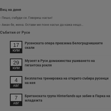
поведение и
предпочитания.
Тази информация
Виц на деня
се използва, за да
се оптимизира
представянето на
- Пешо, събуди се. Говориш насън!
уебсайта и да
направят
- Аман бе, жена. Остави ме поне насън да кажа нещо...
рекламните
съобщения по-
Събития от Русе
важни за
потребителя.
Русенската опера превзема Белоградчишките
17
скали
ЮЛИ
Музеят в Русе домакинства ушиването на
29
гигантска рокля
ЮЛИ
Безплатна тренировка на открито събира русенци
4
на кея
АВГ
Британската група Hinterlands ще забие в Парка на
7
младежта
АВГ