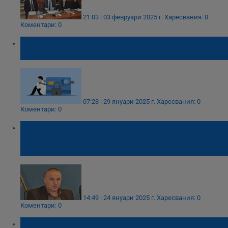
21:03 | 03 февруари 2025 г.
Харесвания: 0
Коментари: 0
По-ниски наказателни лихви за
просрочени задължения
07:23 | 29 януари 2025 г.
Харесвания: 0
Коментари: 0
Българската федерация по вдигане на
тежести е пред фалит заради огромни
дългове
14:49 | 24 януари 2025 г.
Харесвания: 0
Коментари: 0
Закон за частния фалит: Ще фалират само