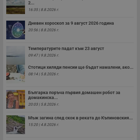
п
2...
т
16:35 | 8.8.2026 г.
в
с
з
Дневен хороскоп за 9 август 2026 година
с
п
20:56 | 8.8.2026 г.
о
р
п
н
Температурите падат към 23 август
п
к
09:47 | 9.8.2026 г.
ч
п
Стотици хиляди пенсии ще бъдат намалени, ако...
с
б
08:14 | 5.8.2026 г.
__cf_bm
29
Т
Cloudflare Inc.
минути
с
.twitter.com
59
р
Българка поръча първия домашен робот за
секунди
м
домакинска...
б
о
20:03 | 5.8.2026 г.
у
п
о
Мъж загина след скок в реката до Къпиновския...
и
т
15:20 | 4.8.2026 г.
receive-cookie-deprecation
.hit.gemius.pl
1 година
Т
с