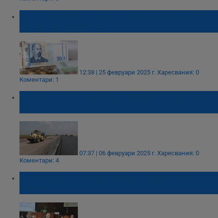
Българите затънаха в кредити, които не
могат да изплащат
12:38 | 25 февруари 2025 г.
Харесвания: 0
Коментари: 1
Държавата дължи 1,3 милиарда лева за
пътища
07:37 | 06 февруари 2025 г.
Харесвания: 0
Коментари: 4
Съдят бивши депутати за неплатени
сметки