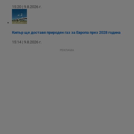
подобряване на
15:20 | 9.8.2026 г.
потребителския
опит, като
разбира как
потребителите се
ангажират с
различни
Кипър ще доставя природен газ за Европа през 2028 година
елементи на
уебсайта по
време на етапите
15:14 | 9.8.2026 г.
на тестване.
РЕКЛАМА
Gdyn
1 година
Тази бисквитка се
Gemius
използва за
.hit.gemius.pl
събиране на
анонимни
статистически
данни, свързани с
посещенията в
уебсайта на
потребителя, като
броя на
посещенията,
средното време,
прекарано на
уебсайта и какви
страници са били
заредени. Целта е
да се подобри
съдържанието на
сайта и
потребителския