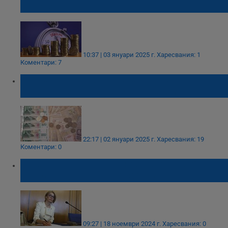
богатите
10:37 | 03 януари 2025 г.
Харесвания: 1
Коментари: 7
Нов закон предвижда затвор за
длъжниците при укриване на имущество
22:17 | 02 януари 2025 г.
Харесвания: 19
Коментари: 0
Вяра Тодева: Централата на ДПС е без
валиден договор от 2006 година
09:27 | 18 ноември 2024 г.
Харесвания: 0