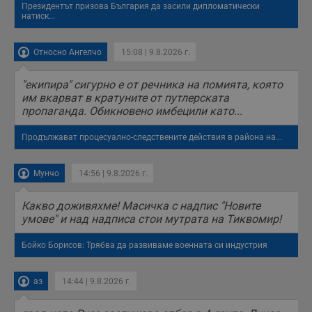
Президентът призова България да засили дипломатически
натиск...
Относно Ангелчо
15:08 | 9.8.2026 г.
"екипира" сигурно е от речника на помията, която
им вкарват в кратуните от путлерската
пропаганда. Обикновено имбецили като...
Продължават процесуално-следствените действия в района на...
Мунчо
14:56 | 9.8.2026 г.
Какво доживяхме! Масичка с надпис "Новите
умове" и над надписа стои мутрата на Тиквомир!
Бойко Борисов: Трябва да развиваме военната си индустрия
аз
14:44 | 9.8.2026 г.