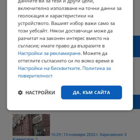
данните ви за тези и други цели,
включително използване на точни данни за
геолокация и характеристики на
устройството. Вашият избор важи само за
14:57 | 08 декември 2023 г.
Харесвания: 0
Коментари: 4
този уебсайт. Някои доставчици може да
разчитат на законен интерес вместо на
Община Русе се затруднява със
съгласие; имате право да възразите в
събирането на данъка върху превозните
средства
Настройки за рекламиране
. Можете да
оттеглите съгласието си по всяко време в
Настройки на бисквитките
.
Политика за
поверителност
16:39 | 04 декември 2023 г.
Харесвания: 4
Коментари: 4
НАСТРОЙКИ
ДА, КЪМ САЙТА
НАП събра над 5,7 милиарда лева повече
от данъци
Строго
Ефективност
необходимо
16:29 | 13 ноември 2023 г.
Харесвания: 3
Коментари: 1