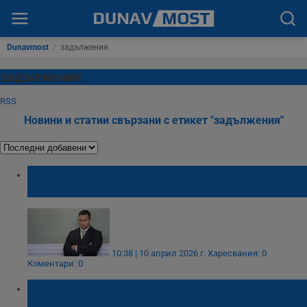
Dunavmost
/
задължения
задължения
RSS
Новини и статии свързани с етикет "задължения"
Бивша фирма на Румен Спецов изчезна от
черния списък на НАП
10:38 | 10 април 2026 г.
Харесвания: 0
Коментари: 0
Николай Найденов: АПИ дължи над 750
милиона евро