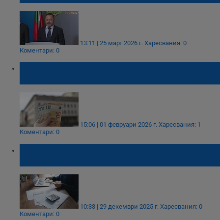
13:11 | 25 март 2026 г.
Харесвания: 0
Коментари: 0
България е сред отличниците в ЕС по най-
малко държавни гаранции за кредитите
15:06 | 01 февруари 2026 г.
Харесвания: 1
Коментари: 0
НАП: Всички публични вземания ще се
плащат в евро от 1 януари 2026
10:33 | 29 декември 2025 г.
Харесвания: 0
Коментари: 0