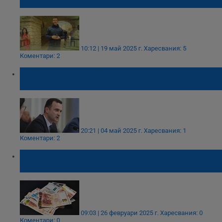
"Исторически парк"
10:12 | 19 май 2025 г.
Харесвания: 5
Коментари: 2
Жечо Станков: Дължим над 300 милиона
лева на Боташ
20:21 | 04 май 2025 г.
Харесвания: 1
Коментари: 2
Рекорден ръст на проблемните бързи
кредити в страната
09:03 | 26 февруари 2025 г.
Харесвания: 0
Коментари: 0