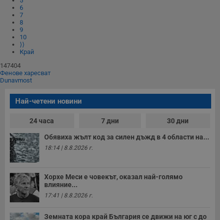
5
__RequestVerificationToken
Сесия
Т
Microsoft
6
п
Corporation
7
ф
www.dunavmost.com
8
з
п
9
и
10
п
⟩⟩
A
Край
т
е
147404
д
Фенове харесват
н
Dunavmost
п
с
у
Най-четени новини
и
ф
н
24 часа
7 дни
30 дни
м
Т
Обявиха жълт код за силен дъжд в 4 области на...
и
п
18:14 | 8.8.2026 г.
у
з
б
Хорхе Меси е човекът, оказал най-голямо
VISITOR_PRIVACY_METADATA
5 месеца
Т
YouTube
влияние...
4
с
.youtube.com
седмици
с
17:41 | 8.8.2026 г.
с
п
и
Земната кора край България се движи на юг с до