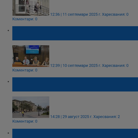
12:36 | 11 септември 2025 г.
Харесвания: 0
Коментари: 0
Пенчо Милков: Постигнахме реални
резултати за гражданите на Русе
12:39 | 10 септември 2025 г.
Харесвания: 0
Коментари: 0
Съдът глоби с 500 лева управител на
фирма в Русе
14:28 | 29 август 2025 г.
Харесвания: 2
Коментари: 0
BIRD: НАП запорира автомобили на