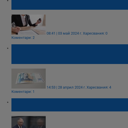
ли неплатени задължения
08:41 | 03 май 2024 г.
Харесвания: 0
Коментари: 2
Ако имаме неплатени и 20 лева
задължения, не можем да прехвърлим
имот
14:53 | 28 април 2024 г.
Харесвания: 4
Коментари: 1
Чарлз III: Ще продължа да служа,
доколкото е по силите ми