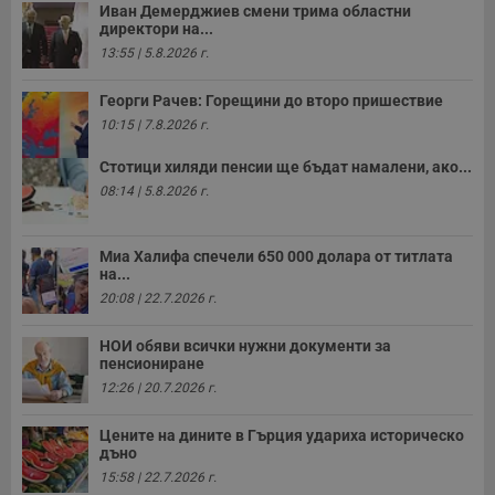
с
Иван Демерджиев смени трима областни
н
директори на...
н
13:55 | 5.8.2026 г.
п
б
п
Георги Рачев: Горещини до второ пришествие
с
о
10:15 | 7.8.2026 г.
с
а
р
Стотици хиляди пенсии ще бъдат намалени, ако...
у
08:14 | 5.8.2026 г.
з
з
п
Миа Халифа спечели 650 000 долара от титлата
ASP.NET_SessionId
Сесия
Т
Microsoft
с
на...
Corporation
D
www.dunavmost.com
20:08 | 22.7.2026 г.
п
и
т
НОИ обяви всички нужни документи за
к
пенсиониране
п
и
12:26 | 20.7.2026 г.
у
р
к
Цените на дините в Гърция удариха историческо
п
дъно
д
д
15:58 | 22.7.2026 г.
п