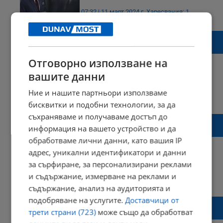
07:32 | 11 март 2024 г.
Харесвания: 1
Коментари: 0
НАП погна заведенията за хранене в
цялата страна
Отговорно използване на
вашите данни
Ние и нашите партньори използваме
14:02 | 22 февруари 2024 г.
Харесвания: 0
Коментари: 3
бисквитки и подобни технологии, за да
съхраняваме и получаваме достъп до
Лекарски кабинет остана без ток заради
информация на вашето устройство и да
фалшив профил
обработваме лични данни, като вашия IP
адрес, уникални идентификатори и данни
за сърфиране, за персонализирани реклами
и съдържание, измерване на реклами и
15:31 | 17 декември 2023 г.
Харесвания: 1
Коментари: 0
съдържание, анализ на аудиторията и
подобряване на услугите.
Доставчици от
Община Русе: “Местни данъци и такси” е с
трети страни (723)
може също да обработват
променено работно време на 28 декември