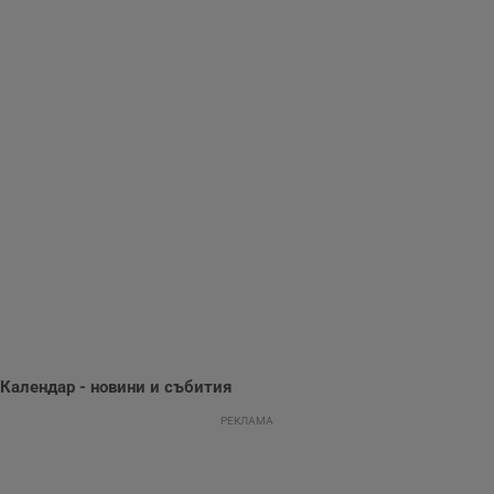
опит.
Gdynp
1 година
Тази бисквитка се
Gemius
използва с цел
.hit.gemius.pl
събиране на
информация за
потребителското
поведение и
предпочитания.
Тази информация
се използва, за да
се оптимизира
представянето на
уебсайта и да
направят
рекламните
съобщения по-
важни за
потребителя.
Календар - новини и събития
РЕКЛАМА