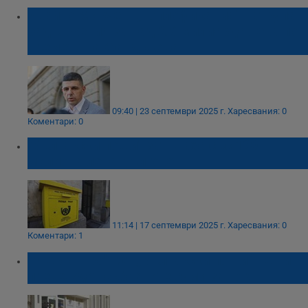
Ивайло Мирчев: „Топлофикация“ натрупа
задължения за над 2.6 милиарда лева по
времето на Фандъкова
09:40 | 23 септември 2025 г.
Харесвания: 0
Коментари: 0
"Български пощи" затънаха със 120
милиона лева дългове
11:14 | 17 септември 2025 г.
Харесвания: 0
Коментари: 1
"Енерго-Про": От „Български пощи“ не ни
превеждат събраните суми за ток