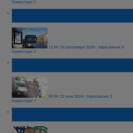
Коментари: 1
Запорираха сметките на столичния
автотранспорт
12:54 | 26 септември 2024 г.
Харесвания: 0
Коментари: 0
Работодателите трябва да осигуряват
вода на служителите си в жегите
09:39 | 22 юни 2024 г.
Харесвания: 2
Коментари: 1
Оперират американския министър на
отбраната от рак на простатата