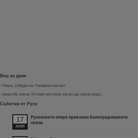
Виц на деня
- Пешо, събуди се. Говориш насън!
- Аман бе, жена. Остави ме поне насън да кажа нещо...
Събития от Русе
Русенската опера превзема Белоградчишките
17
скали
ЮЛИ