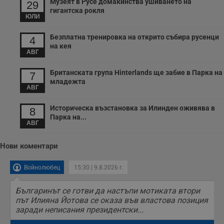
Музеят в Русе домакинства ушиването на
29
гигантска рокля
ЮЛИ
Безплатна тренировка на открито събира русенци
4
на кея
АВГ
Британската група Hinterlands ще забие в Парка на
7
младежта
АВГ
Историческа възстановка за Илинден оживява в
8
Парка на...
АВГ
Нови коментари
Войнолюбец
15:30 | 9.8.2026 г.
Българинът се готви да настъпи мотиката втори
път Илияна Йотова се оказа във властова позиция
заради неписания президентски...