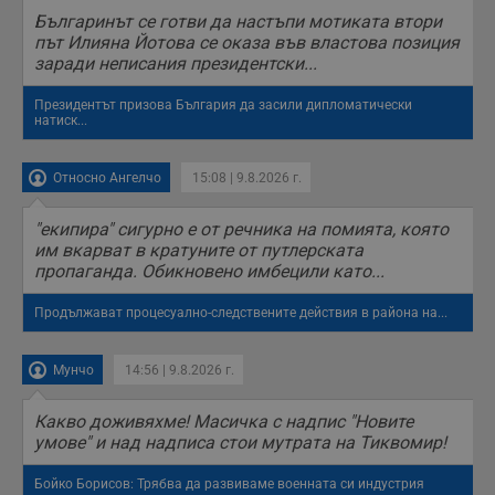
Българинът се готви да настъпи мотиката втори
receive-cookie-deprecation
.hit.gemius.pl
1 година
Т
с
път Илияна Йотова се оказа във властова позиция
с
заради неписания президентски...
н
н
п
Президентът призова България да засили дипломатически
б
натиск...
п
с
о
Относно Ангелчо
15:08 | 9.8.2026 г.
с
а
р
у
"екипира" сигурно е от речника на помията, която
з
им вкарват в кратуните от путлерската
з
пропаганда. Обикновено имбецили като...
п
ASP.NET_SessionId
Сесия
Т
Microsoft
Продължават процесуално-следствените действия в района на...
с
Corporation
D
www.dunavmost.com
п
и
Мунчо
14:56 | 9.8.2026 г.
т
к
п
Какво доживяхме! Масичка с надпис "Новите
и
умове" и над надписа стои мутрата на Тиквомир!
у
р
к
Бойко Борисов: Трябва да развиваме военната си индустрия
п