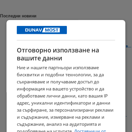
Последни новини
Главиницкият епископ Макарий отслужи архиерейска литургия в...
Отговорно използване на
16:03 | 9.8.2026 г.
вашите данни
Ние и нашите партньори използваме
бисквитки и подобни технологии, за да
Тайфунът "Делфин" достигна източното крайбрежие на Китай
съхраняваме и получаваме достъп до
информация на вашето устройство и да
15:52 | 9.8.2026 г.
обработваме лични данни, като вашия IP
адрес, уникални идентификатори и данни
за сърфиране, за персонализирани реклами
30% поскъпване на почивката по морето сви туристите с една...
и съдържание, измерване на реклами и
съдържание, анализ на аудиторията и
15:44 | 9.8.2026 г.
подобряване на услугите.
Доставчици от