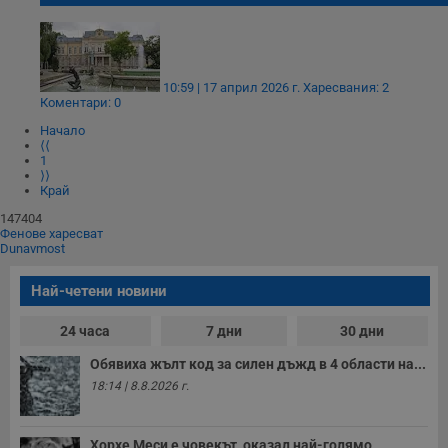
10:59 | 17 април 2026 г.
Харесвания: 2
Коментари: 0
Начало
⟨⟨
1
⟩⟩
Край
147404
Фенове харесват
Dunavmost
Най-четени новини
24 часа
7 дни
30 дни
Обявиха жълт код за силен дъжд в 4 области на...
18:14 | 8.8.2026 г.
Хорхе Меси е човекът, оказал най-голямо