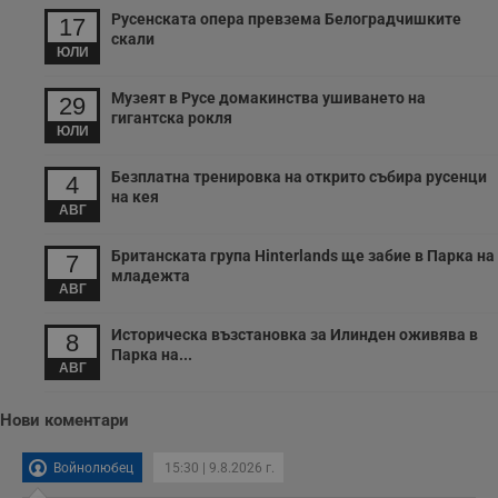
с
Русенската опера превзема Белоградчишките
17
п
и
скали
ЮЛИ
п
т
в
Музеят в Русе домакинства ушиването на
с
29
з
гигантска рокля
с
ЮЛИ
п
о
Безплатна тренировка на открито събира русенци
р
4
п
на кея
н
АВГ
п
к
Британската група Hinterlands ще забие в Парка на
ч
7
п
младежта
с
АВГ
б
Историческа възстановка за Илинден оживява в
__cf_bm
29
Т
Cloudflare Inc.
8
минути
с
.twitter.com
Парка на...
59
р
АВГ
секунди
м
б
о
Нови коментари
у
п
о
Войнолюбец
15:30 | 9.8.2026 г.
и
т