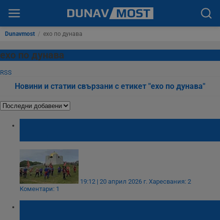
Dunavmost
/
ехо по дунава
ехо по дунава
RSS
Новини и статии свързани с етикет "ехо по дунава"
Въоръжени патриоти пресъздадоха
Априлското въстание в Русе
19:12 | 20 април 2026 г.
Харесвания: 2
Коментари: 1
РИМ - Русе представя изложбата "Ехо по
Дунава: Русе и Априлското въстание"