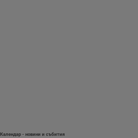
Таргетиране
Функционалност
Некласифицирани
Строго необходимо
Ефективност
Таргетиране
Функционалност
Некласифицирани
Строго необходимите бисквитки позволяват основната
функционалност на уебсайта, като потребителско
влизане и управление на акаунта. Уебсайтът не може да
се използва правилно без строго необходими
бисквитки.
Календар - новини и събития