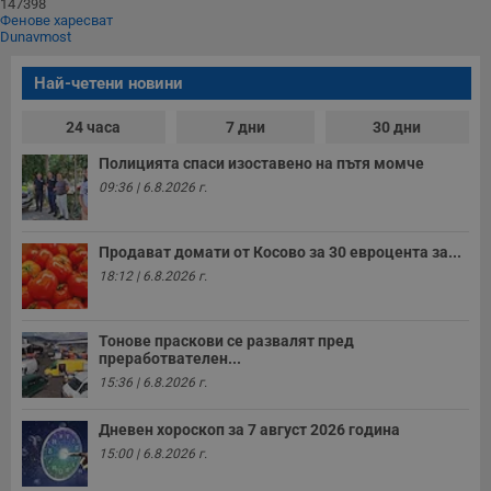
147398
и
Фенове харесват
п
Dunavmost
A
т
е
Най-четени новини
д
н
п
24 часа
7 дни
30 дни
с
у
Полицията спаси изоставено на пътя момче
и
ф
09:36 | 6.8.2026 г.
н
м
Т
и
Продават домати от Косово за 30 евроцента за...
п
у
18:12 | 6.8.2026 г.
з
б
VISITOR_PRIVACY_METADATA
5 месеца
Т
YouTube
Тонове праскови се развалят пред
4
с
.youtube.com
преработвателен...
седмици
с
15:36 | 6.8.2026 г.
с
п
и
Дневен хороскоп за 7 август 2026 година
п
т
15:00 | 6.8.2026 г.
в
с