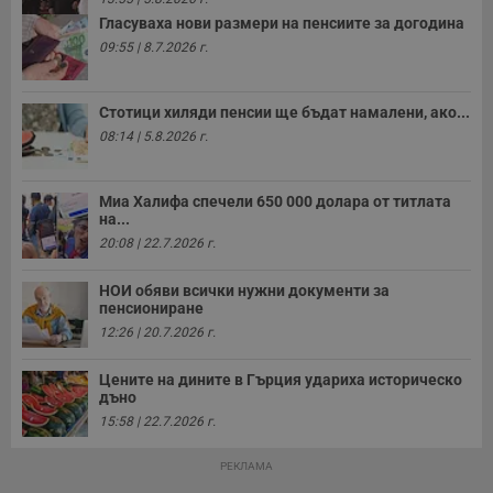
б
п
Гласуваха нови размери на пенсиите за догодина
с
09:55 | 8.7.2026 г.
о
с
а
р
у
Стотици хиляди пенсии ще бъдат намалени, ако...
з
08:14 | 5.8.2026 г.
з
п
ASP.NET_SessionId
Сесия
Т
Microsoft
Миа Халифа спечели 650 000 долара от титлата
с
Corporation
на...
D
www.dunavmost.com
п
20:08 | 22.7.2026 г.
и
т
к
НОИ обяви всички нужни документи за
п
пенсиониране
и
у
12:26 | 20.7.2026 г.
р
к
п
Цените на дините в Гърция удариха историческо
д
дъно
д
п
15:58 | 22.7.2026 г.
у
РЕКЛАМА