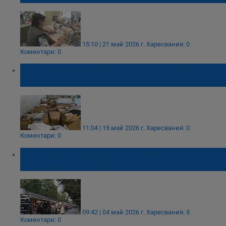
15:10 | 21 май 2026 г.
Харесвания: 0
Коментари: 0
Задържаха близо 14 000 "маркови" стоки
на Капитан Андреево
11:04 | 15 май 2026 г.
Харесвания: 0
Коментари: 0
Стартира изложението "С любов към
Българското" в Русе
09:42 | 04 май 2026 г.
Харесвания: 5
Коментари: 0