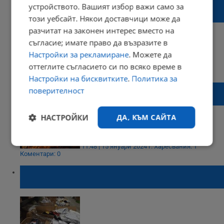
Баба Юлия разказа за скалата на
устройството. Вашият избор важи само за
надеждата в Крибул
този уебсайт. Някои доставчици може да
разчитат на законен интерес вместо на
съгласие; имате право да възразите в
Настройки за рекламиране
. Можете да
14:14 | 21 януари 2024 г.
Харесвания: 1
оттеглите съгласието си по всяко време в
Коментари: 0
Настройки на бисквитките
.
Политика за
Мъж почина в Хасково, след като
поверителност
подпалил по невнимание дрехите си
НАСТРОЙКИ
ДА, КЪМ САЙТА
11:48 | 15 януари 2024 г.
Харесвания: 1
Строго
Ефективност
Коментари: 0
необходимо
Рекордно количество ментета задържаха
митничарите през тази година
Таргетиране
Функционалност