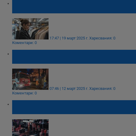
Жени крадат дрехи от моловете и ги
продават в интернет
17:47 | 19 март 2025 г.
Харесвания: 0
Коментари: 0
Жена загуби живота си при пожар в село
Куклен
07:46 | 12 март 2025 г.
Харесвания: 0
Коментари: 0
Франция забрани "вечните химикали" в
козметиката и дрехите