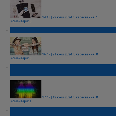
14:18 | 22 юли 2024 г.
Харесвания: 1
Коментари: 0
6 аутфит идеи за юни
16:47 | 21 юни 2024 г.
Харесвания: 0
Коментари: 0
Даряването на лични вещи може да
разруши аурата ни
17:47 | 12 юни 2024 г.
Харесвания: 0
Коментари: 1
Учени определиха цветовете, които