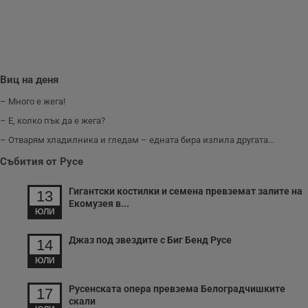
Виц на деня
– Много е жега!
– Е, колко пък да е жега?
– Отварям хладилника и гледам – едната бира изпила другата...
Събития от Русе
Гигантски костилки и семена превземат залите на
13
Екомузея в...
ЮЛИ
Джаз под звездите с Биг Бенд Русе
14
ЮЛИ
Русенската опера превзема Белоградчишките
17
скали