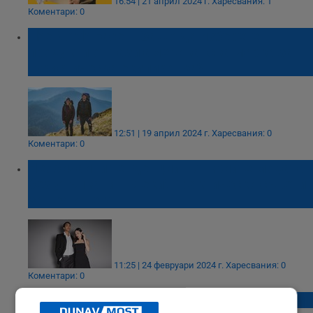
16:54 | 21 април 2024 г.
Харесвания: 1
Коментари: 0
The North Face – Защо да изберете
продукти от тази американска марка за
туристическа екипировка?
12:51 | 19 април 2024 г.
Харесвания: 0
Коментари: 0
Необичайни тенденции - открийте модата
без утъпкани пътеки! Практически съвети
за нея и него
11:25 | 24 февруари 2024 г.
Харесвания: 0
Коментари: 0
Трикове за скриване на изпъкналия корем