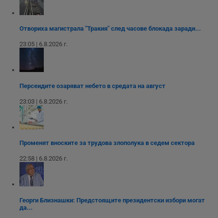
функционалността
използва за
уебсайта
на социалните
вътрешни
използва новата
медии в сайта.
анализи от
или старата
оператора на
версия на
Отвориха магистрала "Тракия" след часове блокада заради...
сайта.
интерфейса на
Youtube.
_sharedID_cst
.dunavmost.com
11
Тази бисквитка се
23:05 | 6.8.2026 г.
месеца 4
използва за
седмици
проследяване на
потребителски
взаимодействия и
ангажираност на
уебсайта за
Персеидите озаряват небето в средата на август
подобряване на
обслужването и
23:03 | 6.8.2026 г.
потребителския
опит.
Gtest
1
Тази бисквитка се
Gemius
седмица
използва за A/B
.hit.gemius.pl
тестване на
Променят вноските за трудова злополука в седем сектора
уебсайта чрез
събиране на
22:58 | 6.8.2026 г.
данни за
поведението и
взаимодействието
на посетителите.
Той помага за
подобряване на
Георги Близнашки: Предстоящите президентски избори могат
потребителския
опит, като
да...
разбира как