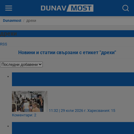
Dunavmost
/
дрехи
дрехи
RSS
Новини и статии свързани с етикет "дрехи"
Опашка от клиенти пред новия магазин
Sinsay в Русе
11:32 | 29 юли 2026 г.
Харесвания: 15
Коментари: 2
Евтин китайски внос срива шивашката
индустрия у нас