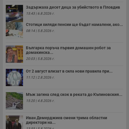
з
с
Задържаха десет деца за убийството в Пловдив
п
о
15:43 | 6.8.2026 г.
р
п
Стотици хиляди пенсии ще бъдат намалени, ако...
н
п
08:14 | 5.8.2026 г.
к
ч
п
с
Българка поръча първия домашен робот за
б
домакинска...
__cf_bm
29
Т
Cloudflare Inc.
20:03 | 5.8.2026 г.
минути
с
.twitter.com
59
р
секунди
м
От 2 август влизат в сила нови правила при...
б
о
11:12 | 2.8.2026 г.
у
п
о
и
Мъж загина след скок в реката до Къпиновския...
т
15:20 | 4.8.2026 г.
receive-cookie-deprecation
.hit.gemius.pl
1 година
Т
с
с
Иван Демерджиев смени трима областни
н
н
директори на...
п
13:55 | 5.8.2026 г.