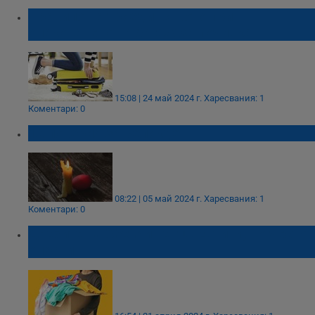
Правило на триединството при
опаковането на багаж за почивка
15:08 | 24 май 2024 г.
Харесвания: 1
Коментари: 0
12 поверия за Великден
08:22 | 05 май 2024 г.
Харесвания: 1
Коментари: 0
Дрехите на Shein и Теmu: Евтини, но често
опасни