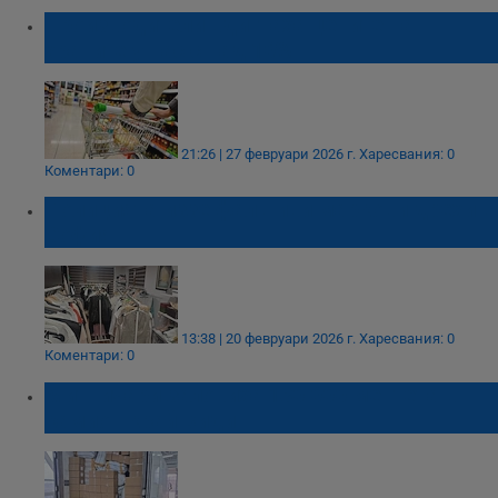
Производители вдигнаха цените на
храните у нас с над 10%
21:26 | 27 февруари 2026 г.
Харесвания: 0
Коментари: 0
Полицията иззе фалшиви маркови дрехи в
София
13:38 | 20 февруари 2026 г.
Харесвания: 0
Коментари: 0
Митничари заловиха 130 000 ментета в
камион край Видин