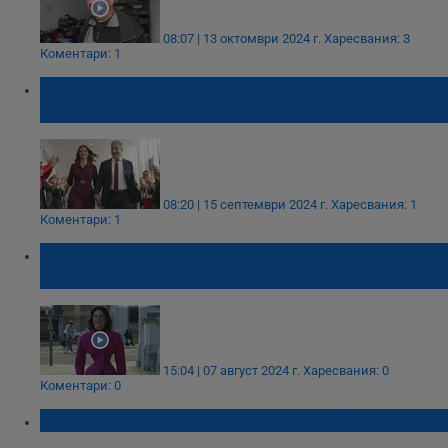
08:07 | 13 октомври 2024 г.
Харесвания: 3
Коментари: 1
Британският премиер наруши правилата
на парламента
08:20 | 15 септември 2024 г.
Харесвания: 1
Коментари: 1
Американка носи корсет десетки години,
за да има най-тънката талия в света
15:04 | 07 август 2024 г.
Харесвания: 0
Коментари: 0
Какво ни коства "бързата мода"?