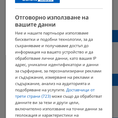
Отговорно използване на
14:48 | 29 януари 2024 г.
Харесвания: 7
вашите данни
Коментари: 1
В Амстердам показаха дрехи, шити в
Ние и нашите партньори използваме
български фабрики
бисквитки и подобни технологии, за да
съхраняваме и получаваме достъп до
информация на вашето устройство и да
обработваме лични данни, като вашия IP
14:07 | 28 януари 2024 г.
Харесвания: 1
адрес, уникални идентификатори и данни
Коментари: 1
за сърфиране, за персонализирани реклами
Русе, някога беше прекрасен град, а сега -
и съдържание, измерване на реклами и
Лас Вегас за бедни
съдържание, анализ на аудиторията и
подобряване на услугите.
Доставчици от
трети страни (723)
може също да обработват
данните ви за тези и други цели,
09:55 | 28 януари 2024 г.
Харесвания: 72
включително използване на точни данни за
Коментари: 99
геолокация и характеристики на