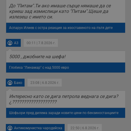
До "Питам".Ти ако имаше сърце нямаше да се
криеш зад измислици като "Питам".Щеше да
излезеш с името си.
Аспарух Илиев с остра реакция за изоставеното на пътя дете
A3
00:11 | 7.8.2026 г.
5000 , джобните на шефа!
Глобиха "Линамар" с над 5000 евро
Бако
23:08 | 6.8.2026 г.
Интересно като се дига петрола веднага се дига?
¿???????????????????
Шофьори пред дилема заради новите цени по бензиностанциите
Антикомунистка чародейска
22:50 | 6.8.2026 г.