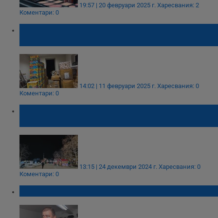
19:57 | 20 февруари 2025 г.
Харесвания: 2
Коментари: 0
СДВР удари канал за контрабанда на
маркови дрехи
14:02 | 11 февруари 2025 г.
Харесвания: 0
Коментари: 0
По колко пари заделят русенци за коледни
подаръци
13:15 | 24 декември 2024 г.
Харесвания: 0
Коментари: 0
Безплатен магазин отвори врати у нас