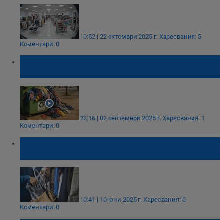
10:52 | 22 октомври 2025 г.
Харесвания: 5
Коментари: 0
Българите изхвърлиха "планини" от дрехи
колкото пет НДК-та
22:16 | 02 септември 2025 г.
Харесвания: 1
Коментари: 0
Кражба на дрехи за 900 лева в търговски
обект в Русе
10:41 | 10 юни 2025 г.
Харесвания: 0
Коментари: 0