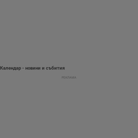
събиране на
информация за
потребителското
поведение и
предпочитания.
Тази информация
се използва, за да
се оптимизира
представянето на
уебсайта и да
направят
рекламните
съобщения по-
важни за
потребителя.
Календар - новини и събития
РЕКЛАМА