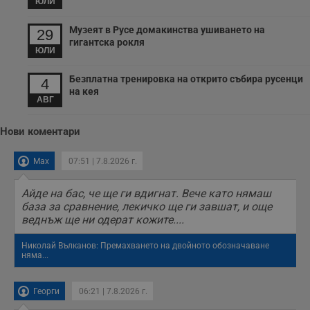
ЮЛИ
Музеят в Русе домакинства ушиването на
29
гигантска рокля
ЮЛИ
Безплатна тренировка на открито събира русенци
4
на кея
АВГ
Нови коментари
Max
07:51 | 7.8.2026 г.
Айде на бас, че ще ги вдигнат. Вече като нямаш
база за сравнение, лекичко ще ги завшат, и още
веднъж ще ни одерат кожите....
Николай Вълканов: Премахването на двойното обозначаване
няма...
Георги
06:21 | 7.8.2026 г.