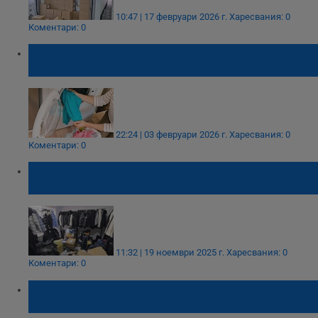
10:47 | 17 февруари 2026 г.
Харесвания: 0
Коментари: 0
Кога пералнята се превръща в инкубатор
за бактерии
22:24 | 03 февруари 2026 г.
Харесвания: 0
Коментари: 0
Полицията в Шумен иззе хиляди "маркови"
ментета от жилища и автомобили
11:32 | 19 ноември 2025 г.
Харесвания: 0
Коментари: 0
Млада жена откраднала дрехи и
козметика за 250 лева от Мол Русе