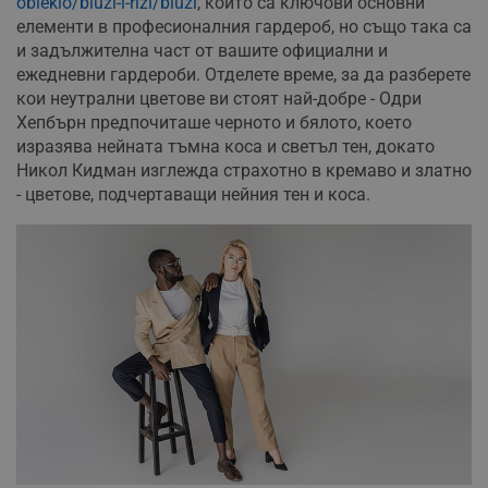
obleklo/bluzi-i-rizi/bluzi
, които са ключови основни
елементи в професионалния гардероб, но също така са
и задължителна част от вашите официални и
ежедневни гардероби. Отделете време, за да разберете
кои неутрални цветове ви стоят най-добре - Одри
Хепбърн предпочиташе черното и бялото, което
изразява нейната тъмна коса и светъл тен, докато
Никол Кидман изглежда страхотно в кремаво и златно
- цветове, подчертаващи нейния тен и коса.