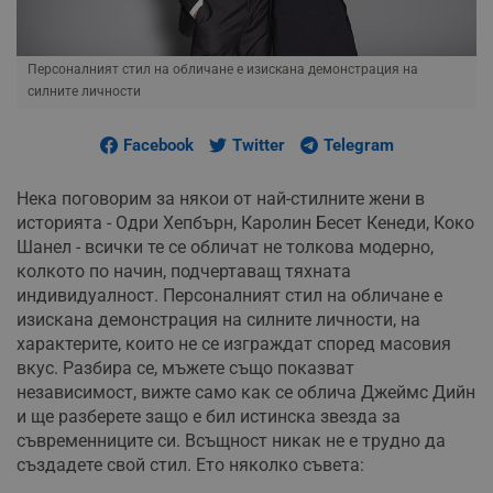
Персоналният стил на обличане е изискана демонстрация на
силните личности
Facebook
Twitter
Telegram
Нека поговорим за някои от най-стилните жени в
историята - Одри Хепбърн, Каролин Бесет Кенеди, Коко
Шанел - всички те се обличат не толкова модерно,
колкото по начин, подчертаващ тяхната
индивидуалност. Персоналният стил на обличане е
изискана демонстрация на силните личности, на
характерите, които не се изграждат според масовия
вкус. Разбира се, мъжете също показват
независимост, вижте само как се облича Джеймс Дийн
и ще разберете защо е бил истинска звезда за
съвременниците си. Всъщност никак не е трудно да
създадете свой стил. Ето няколко съвета: