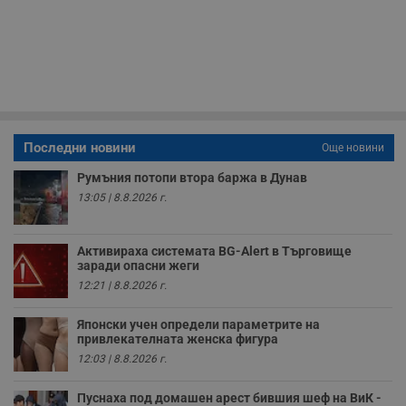
п
б
п
с
о
с
а
р
у
з
з
п
Последни новини
Още новини
ASP.NET_SessionId
Сесия
Т
Microsoft
Румъния потопи втора баржа в Дунав
с
Corporation
D
www.dunavmost.com
13:05 | 8.8.2026 г.
п
и
т
к
Активираха системата BG-Alert в Търговище
п
заради опасни жеги
и
у
12:21 | 8.8.2026 г.
р
к
п
Японски учен определи параметрите на
д
привлекателната женска фигура
д
12:03 | 8.8.2026 г.
п
у
Пуснаха под домашен арест бившия шеф на ВиК -