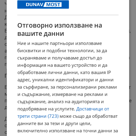
Често ни съветват да не носим твърде много бижута,
но факт е, че повечето хора не носят достатъчно.
Добре подбраните бижута и аксесоари са спойката,
Отговорно използване на
която обединява дрехите и оформя стилен тоалет.
Вашият избор на чанта, обеци, шалове, колани, обувки,
вашите данни
дори цвят на ноктите, всичко това има силата да
Ние и нашите партньори използваме
отразява кои сте и да направи личния ви стил
бисквитки и подобни технологии, за да
автентично ваш. Изберете аксесоари, които
подчертават, а не ви доминират или завладяват - това
съхраняваме и получаваме достъп до
позволява на вашата личност да изпъкне.
информация на вашето устройство и да
обработваме лични данни, като вашия IP
Приемете себе си
адрес, уникални идентификатори и данни
за сърфиране, за персонализирани реклами
Едно нещо, което често чуваме от жените е, че те чакат
момента, в който достигнат определено или
и съдържание, измерване на реклами и
перфектно тегло. Факт е, че този ден може или не може
съдържание, анализ на аудиторията и
да настъпи.
подобряване на услугите.
Доставчици от
трети страни (723)
може също да обработват
Да се научите да се чувствате комфортно с външния
данните ви за тези и други цели,
си вид и да се обличате по начин, който отразява кои
включително използване на точни данни за
сте, са ключови компоненти за развитието на вашия