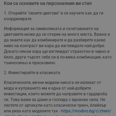
Кои са основите на персоналния ви стил
1. Открийте "своите цветове" и се научете как да ги
координирате
Информация за символиката и съчетаването на
цветовете може да се открие на много места. Важно е
да знаете как да комбинирате и да разберете какво
ниво на контраст ви кара да изглеждате най-добре.
Докато някои хора ще изглеждат страхотно в черно и
бяло, други търсят себе си в по-мека комбинация, като
тъмносиньо и прасковено.
2. Инвестирайте в класиката
Класическите, вечни модели никога не излизат от
мода и купуването им е една от най-добрите
инвестиции, които можете да направите в гардероба
си. Това важи за дами и господа с еднаква сила. Не
пестете от артикули като класически тренч, блейзър
или риза като моделите тук -
https://modivo.bg/c/zheni/