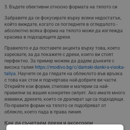
3. Бъдете обективни относно формата на тялото си
Забравете да се фокусирате върху всеки недостатък,
който виждате, когато се погледнете в огледалото -
абсолютно всяка форма на тялото може да изглежда
красива в подходящите дрехи.
Правилото е да поставете акцента върху това, което
харесвате, за да покажете с дрехи, които ви стоят
перфектно. За пример можем да дадем дънките с
висока талия
https://modivo.bg/c/damski-danki-s-visoka-
taliya
. Научете се да гледате на облеклото във връзка
с това как стои и подчертава най-добрите ви части.
Открийте кои форми, стилове и материи са най-
правилни за вашия конкретен силует. Ако имате много
извивки, дрехите, които се драпират ще са подходящи.
По-правите форми на тялото се подобряват от
облекло, което пада в права линия.
Как да съчетаем дрехи и аксесоари