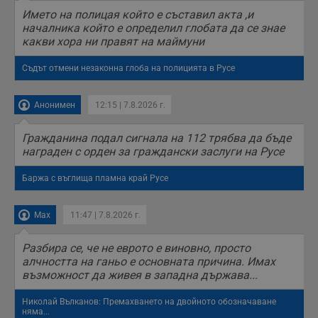
н
п
Името на полицая който е съставил акта ,и
б
началника който е определил глобата да се знае
п
какви хора ни правят на маймуни
с
о
с
Съдът отмени незаконна глоба на полицията в Русе
а
р
у
з
Анонимен
12:15 | 7.8.2026 г.
з
п
Гражданина подал сигнала на 112 трябва да бъде
ASP.NET_SessionId
Сесия
Т
Microsoft
награден с орден за граждански заслуги на Русе
с
Corporation
D
www.dunavmost.com
п
Баржа с въглища пламна край Русе
и
т
к
п
Max
11:47 | 7.8.2026 г.
и
у
р
Разбира се, че не еврото е виновно, просто
к
п
алчността на ганьо е основната причина. Имах
д
възможност да живея в западна държава...
д
п
у
Николай Вълканов: Премахването на двойното обозначаване
няма...