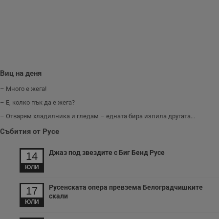
www.dunavmost.com
з
п
и
п
A
т
е
д
н
п
Виц на деня
с
у
и
– Много е жега!
ф
н
– Е, колко пък да е жега?
м
Т
– Отварям хладилника и гледам – едната бира изпила другата...
и
п
Събития от Русе
у
з
б
Джаз под звездите с Биг Бенд Русе
14
VISITOR_PRIVACY_METADATA
5 месеца
Т
YouTube
ЮЛИ
4
с
.youtube.com
седмици
с
с
Русенската опера превзема Белоградчишките
17
п
скали
и
ЮЛИ
п
т
в