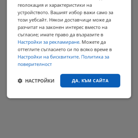
Финансовият сектор преминава изцяло към евро
геолокация и характеристики на
устройството. Вашият избор важи само за
12:20 | 7.8.2026 г.
този уебсайт. Някои доставчици може да
РЕКЛАМА
разчитат на законен интерес вместо на
съгласие; имате право да възразите в
Настройки за рекламиране
. Можете да
оттеглите съгласието си по всяко време в
Настройки на бисквитките
.
Политика за
поверителност
НАСТРОЙКИ
ДА, КЪМ САЙТА
Строго
Ефективност
необходимо
Таргетиране
Функционалност