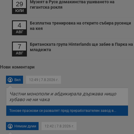
Музеят в Русе домакинства ушиването на
29
с
гигантска рокля
з
ЮЛИ
с
п
о
Безплатна тренировка на открито събира русенци
4
р
на кея
п
АВГ
н
п
к
Британската група Hinterlands ще забие в Парка на
7
ч
младежта
п
АВГ
с
б
Нови коментари
__cf_bm
29
Т
Cloudflare Inc.
минути
с
.twitter.com
59
р
секунди
м
Вил
12:49 | 7.8.2026 г.
б
о
у
Частни монополи и абдикирала държава нищо
п
хубаво не ни чака
о
и
т
Тонове праскови се развалят пред преработвателен завод в...
receive-cookie-deprecation
.hit.gemius.pl
1 година
Т
с
с
Нямам думи
12:42 | 7.8.2026 г.
н