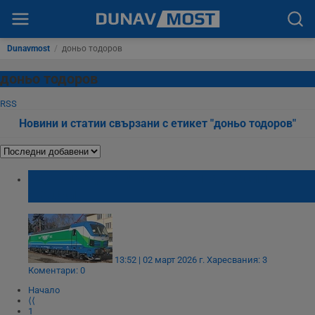
Dunavmost
/
доньо тодоров
доньо тодоров
RSS
Новини и статии свързани с етикет "доньо тодоров"
БДЖ представя локомотива „Васил
Левски“
13:52 | 02 март 2026 г.
Харесвания: 3
Коментари: 0
Начало
⟨⟨
1