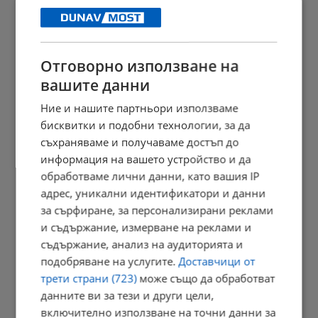
13:00 | 7.8.2026 г.
Отговорно използване на
Илиан Василев: Енергетиката ни се управлява чрез опасни...
вашите данни
12:51 | 7.8.2026 г.
Ние и нашите партньори използваме
бисквитки и подобни технологии, за да
съхраняваме и получаваме достъп до
информация на вашето устройство и да
Захлаждане и гръмотевични бури в неделя
обработваме лични данни, като вашия IP
12:35 | 7.8.2026 г.
адрес, уникални идентификатори и данни
за сърфиране, за персонализирани реклами
и съдържание, измерване на реклами и
съдържание, анализ на аудиторията и
Илияна Йотова: Стефан Цанев е духовен ориентир
подобряване на услугите.
Доставчици от
12:27 | 7.8.2026 г.
трети страни (723)
може също да обработват
данните ви за тези и други цели,
включително използване на точни данни за