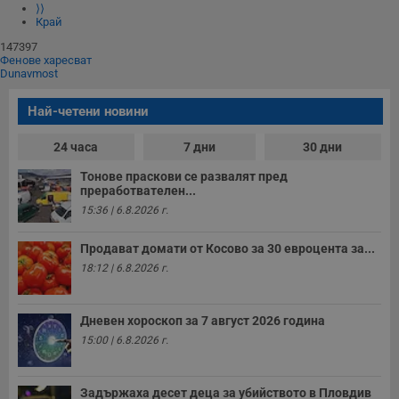
⟩⟩
Край
147397
Фенове харесват
Dunavmost
Най-четени новини
24 часа
7 дни
30 дни
Тонове праскови се развалят пред
преработвателен...
15:36 | 6.8.2026 г.
Продават домати от Косово за 30 евроцента за...
18:12 | 6.8.2026 г.
Дневен хороскоп за 7 август 2026 година
15:00 | 6.8.2026 г.
Задържаха десет деца за убийството в Пловдив