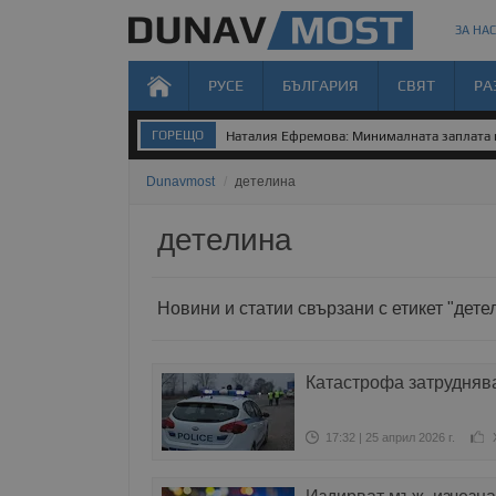
ЗА НАС
РУСЕ
БЪЛГАРИЯ
СВЯТ
РА
ГОРЕЩО
Наталия Ефремова: Минималната заплата н
Dunavmost
/
детелина
детелина
Новини и статии свързани с етикет "дете
Катастрофа затруднява
17:32 | 25 април 2026 г.