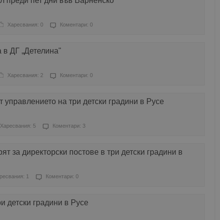
л преди пет дни във Варненско
Харесвания: 0
Коментари: 0
 в ДГ „Детелина"
Харесвания: 2
Коментари: 0
 управлението на три детски градини в Русе
Харесвания: 5
Коментари: 3
ят за директорски постове в три детски градини в
ресвания: 1
Коментари: 0
ри детски градини в Русе