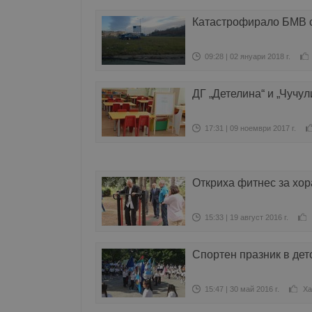
Катастрофирало БМВ с
09:28 | 02 януари 2018 г.
ДГ „Детелина“ и „Чучул
17:31 | 09 ноември 2017 г.
Откриха фитнес за хор
15:33 | 19 август 2016 г.
Спортен празник в дет
15:47 | 30 май 2016 г.
Ха