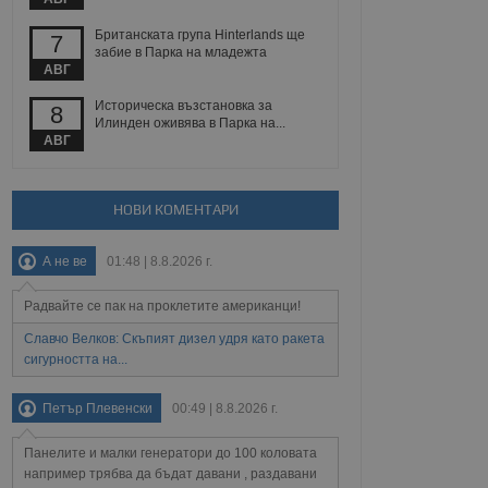
йният потребител може
 уебсайт.
Британската група Hinterlands ще
7
забие в Парка на младежта
АВГ
Описание
Историческа възстановка за
8
Илинден оживява в Парка на...
АВГ
ребителски
елското поведение и
раници на сайта. Тя
яване на сайта. Тя
не на прегледи на
формация, която е
взаимодействат с
нкционалност в целия
прекарано на
НОВИ КОМЕНТАРИ
редпочитанията на
 сайтове; тя може
остта на социалните
тора на сайта.
използва новата или
А не ве
01:48 | 8.8.2026 г.
елски взаимодействия
нето и потребителския
Радвайте се пак на проклетите американци!
Славчо Велков: Скъпият дизел удря като ракета
рез събиране на данни
 помага за
сигурността на...
отребителите се
тапите на тестване.
Петър Плевенски
00:49 | 8.8.2026 г.
тистически данни,
 броя на посещенията,
 са били заредени.
Панелите и малки генератори до 100 коловата
елския опит.
например трябва да бъдат давани , раздавани