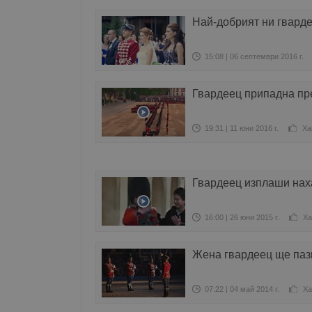
Най-добрият ни гварде
15:08 | 06 септември 2016 г.
Гвардеец припадна пр
19:31 | 11 юни 2016 г.
Ха
Гвардеец изплаши наха
16:00 | 26 юни 2015 г.
Ха
Жена гвардеец ще пази
07:22 | 04 май 2014 г.
Ха