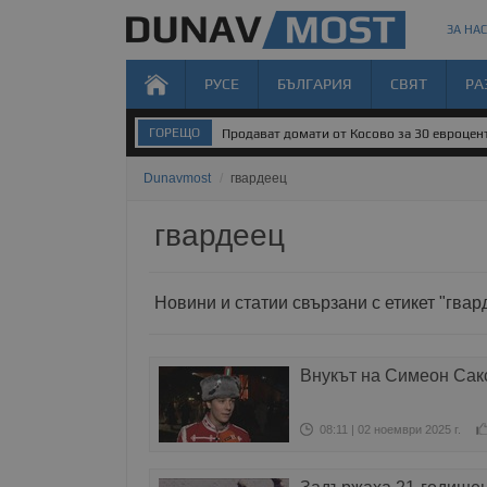
ЗА НАС
РУСЕ
БЪЛГАРИЯ
СВЯТ
РА
ГОРЕЩО
Хванаха близо 6 килограма контрабандно 
Dunavmost
/
гвардеец
гвардеец
Новини и статии свързани с етикет "гвар
Внукът на Симеон Сакс
08:11 | 02 ноември 2025 г.