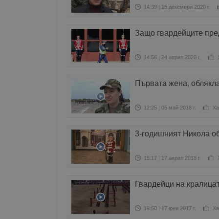
14:39 | 15 декември 2020 г.
Защо гвардейците пред
14:56 | 24 април 2020 г.
Първата жена, облякл
12:25 | 05 май 2018 г.
Ха
3-годишният Никола о
15:17 | 17 април 2018 г.
Гвардейци на кралица
19:50 | 17 юни 2017 г.
Ха