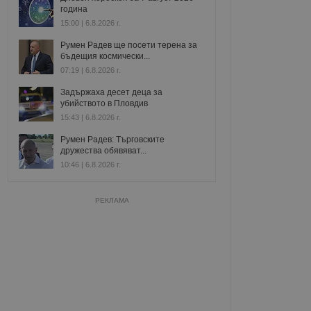
година
15:00 | 6.8.2026 г.
Румен Радев ще посети терена за
бъдещия космически...
07:19 | 6.8.2026 г.
Задържаха десет деца за
убийството в Пловдив
15:43 | 6.8.2026 г.
Румен Радев: Търговските
дружества обявяват...
10:46 | 6.8.2026 г.
РЕКЛАМА