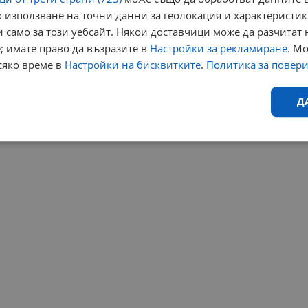
 използване на точни данни за геолокация и характеристик
 само за този уебсайт. Някои доставчици може да разчитат 
; имате право да възразите в
Настройки за рекламиране
. М
сяко време в
Настройки на бисквитките
.
Политика за повер
Д
Ефективност
Таргетиране
Функционалност
Н
еобходимо
Ефективност
Таргетиране
Функционалност
Неклас
исквитки позволяват основната функционалност на уебсайта, като потребителско
не може да се използва правилно без строго необходими бисквитки.