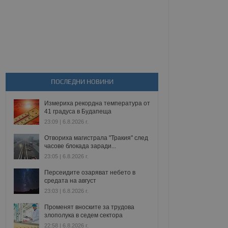
ПОСЛЕДНИ НОВИНИ
Измериха рекордна температура от
41 градуса в Будапеща
23:09 | 6.8.2026 г.
Отвориха магистрала "Тракия" след
часове блокада заради...
23:05 | 6.8.2026 г.
Персеидите озаряват небето в
средата на август
23:03 | 6.8.2026 г.
Променят вноските за трудова
злополука в седем сектора
22:58 | 6.8.2026 г.