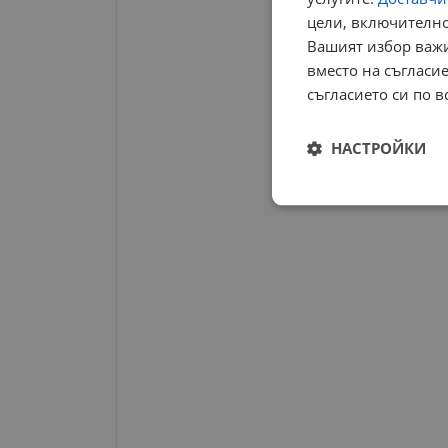
цели, включително
Вашият избор важи
вместо на съгласие
съгласието си по в
НАСТРОЙКИ
Строго
необходимо
Строго н
Строго необходимите б
на акаунта. Уебсайтът 