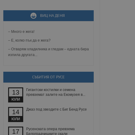
не, зададена от уеб
ВИЦ НА ДЕНЯ
 ASP.NET MVC
спре неразрешеното
т, известно като
тове. Той не съдържа
– Много е жега!
щожава при затваряне
– Е, колко пък да е жега?
ение на съгласието на
– Отварям хладилника и гледам – едната бира
ст за тяхното
изпила другата...
а данни за съгласието
ични политики и
антира, че техните
 сесии.
СЪБИТИЯ ОТ РУСЕ
аничаване между хората
а, за да се правят
хния уебсайт.
Гигантски костилки и семена
13
превземат залите на Екомузея в...
сигнализира на
ЮЛИ
 на бисквитките,
а съответствие и
Джаз под звездите с Биг Бенд Русе
14
ндарти и
ЮЛИ
ck и предоставя
требител използва
Русенската опера превзема
17
йният потребител може
Белоградчишките скали