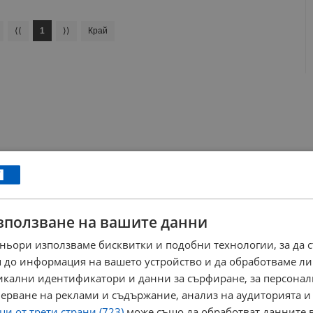
⟨⟨
1
⟩⟩
Край
зползване на вашите данни
ньори използваме бисквитки и подобни технологии, за да 
 до информация на вашето устройство и да обработваме ли
никални идентификатори и данни за сърфиране, за персона
ерване на реклами и съдържание, анализ на аудиторията и
и от трети страни (723)
може също да обработват данните в