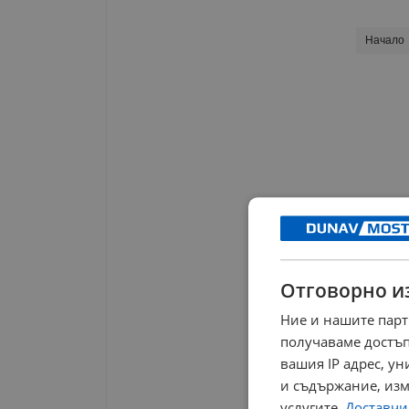
Начало
Отговорно и
Ние и нашите парт
получаваме достъп
вашия IP адрес, у
и съдържание, изм
услугите.
Доставчиц