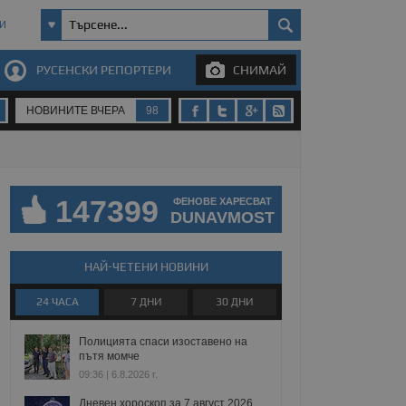
И
РУСЕНСКИ РЕПОРТЕРИ
СНИМАЙ
НОВИНИТЕ ВЧЕРА
98
147399
ФЕНОВЕ ХАРЕСВАТ
DUNAVMOST
НАЙ-ЧЕТЕНИ НОВИНИ
24 ЧАСА
7 ДНИ
30 ДНИ
Полицията спаси изоставено на
пътя момче
09:36 | 6.8.2026 г.
Дневен хороскоп за 7 август 2026