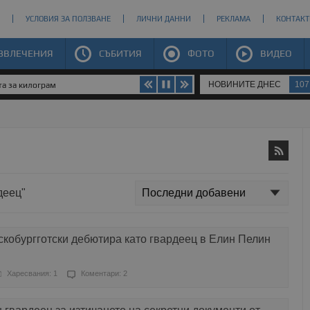
УСЛОВИЯ ЗА ПОЛЗВАНЕ
ЛИЧНИ ДАННИ
РЕКЛАМА
КОНТАКТ
ЗВЛЕЧЕНИЯ
СЪБИТИЯ
ФОТО
ВИДЕО
НОВИНИТЕ ДНЕС
107
злато
деец"
кобургготски дебютира като гвардеец в Елин Пелин
Харесвания: 1
Коментари: 2