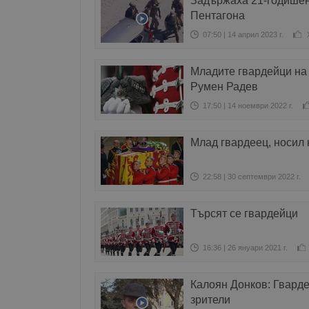
Задържаха 21-годишен 
Пентагона
07:50 | 14 април 2023 г.
Младите гвардейци на 
Румен Радев
17:50 | 14 ноември 2022 г.
Млад гвардеец, носил 
22:58 | 30 септември 2022 г.
Търсят се гвардейци
16:36 | 26 януари 2021 г.
Калоян Донков: Гварде
зрители