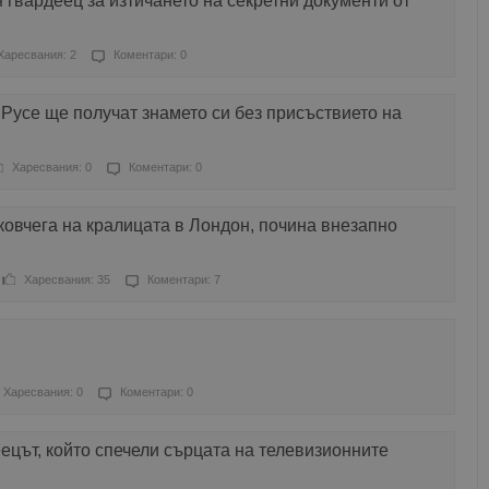
гвардеец за изтичането на секретни документи от
Харесвания: 2
Коментари: 0
Русе ще получат знамето си без присъствието на
Харесвания: 0
Коментари: 0
ковчега на кралицата в Лондон, почина внезапно
Харесвания: 35
Коментари: 7
Харесвания: 0
Коментари: 0
ецът, който спечели сърцата на телевизионните