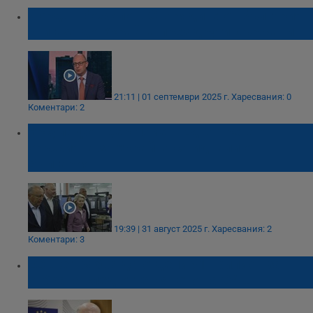
Йордан Божилов: Снарядите от България
стигаха до Украйна през други държави
21:11 | 01 септември 2025 г.
Харесвания: 0
Коментари: 2
Урсула фон дер Лайен: Една трета от
оръжията за Украйна са идвали от
България
19:39 | 31 август 2025 г.
Харесвания: 2
Коментари: 3
ЕС ще трябва да отдели $1 трилион за
отбрана след оттеглянето на САЩ