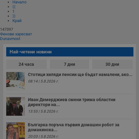
Начало
⟨⟨
1
⟩⟩
Край
147397
Фенове харесват
Dunavmost
Най-четени новини
24 часа
7 дни
30 дни
Стотици хиляди пенсии ще бъдат намалени, ако...
08:14 | 5.8.2026 г.
Иван Демерджиев смени трима областни
директори на...
13:55 | 5.8.2026 г.
Българка поръча първия домашен робот за
домакинска...
20:03 | 5.8.2026 г.