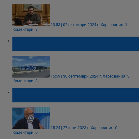
13:53 | 02 октомври 2024 г.
Харесвания: 1
Коментари: 3
Откриват първия завод за бронирани
автомобили у нас
16:59 | 30 септември 2024 г.
Харесвания: 3
Коментари: 3
Тихомир Безлов: България е мащабен
производител на муниции
15:24 | 27 юни 2023 г.
Харесвания: 0
Коментари: 0