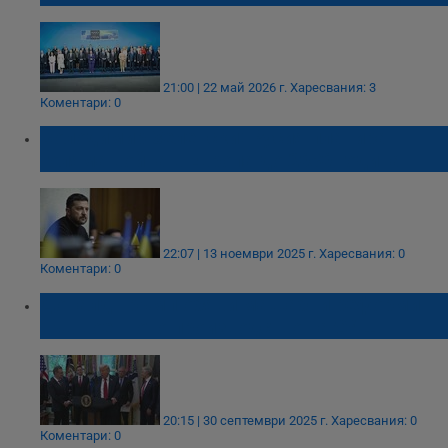
21:00 | 22 май 2026 г.
Харесвания: 3
Коментари: 0
Володимир Зеленски: Русия планира
голяма война в Европа до 2030 година
22:07 | 13 ноември 2025 г.
Харесвания: 0
Коментари: 0
Доналд Тръмп обяви мащабни реформи
във военното производство на САЩ
20:15 | 30 септември 2025 г.
Харесвания: 0
Коментари: 0