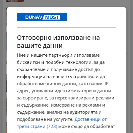
Юлиан Ангелов: Искаме оценка как новите...
09:35 | 5.8.2026 г.
Дневен хороскоп за 6 август 2026 година
Отговорно използване на
17:05 | 5.8.2026 г.
вашите данни
Стотици хиляди пенсии ще бъдат намалени, ако...
Ние и нашите партньори използваме
08:14 | 5.8.2026 г.
бисквитки и подобни технологии, за да
съхраняваме и получаваме достъп до
информация на вашето устройство и да
От 2 август влизат в сила нови правила при...
обработваме лични данни, като вашия IP
11:12 | 2.8.2026 г.
адрес, уникални идентификатори и данни
за сърфиране, за персонализирани реклами
Мъж загина след скок в реката до Къпиновския...
и съдържание, измерване на реклами и
15:20 | 4.8.2026 г.
съдържание, анализ на аудиторията и
подобряване на услугите.
Доставчици от
НОИ обяви графика за пенсиите през август
трети страни (723)
може също да обработват
13:25 | 31.7.2026 г.