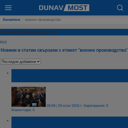
Dunavmost
/
военно производство
военно производство
RSS
Новини и статии свързани с етикет "военно производство"
САЩ дават на Украйна лиценз за ракети
Пейтриът
08:58 | 29 юли 2026 г.
Харесвания: 0
Коментари: 0
Външните министри от НАТО договориха
спешен скок на оръжейното производство