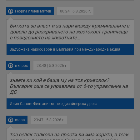
подобряване на
потребителския
Георги Илиев Митев
00:24 | 6.8.2026 г.
опит, като
разбира как
потребителите се
ангажират с
Битката за власт и за пари между криминалните е
различни
довела до разкриването на жестокост граничеща
елементи на
с поведението на животните...
уебсайта по
време на етапите
на тестване.
Задържаха наркобарон в България при международна акция
Gdyn
1 година
Тази бисквитка се
Gemius
използва за
.hit.gemius.pl
събиране на
въпрос
23:48 | 5.8.2026 г.
анонимни
статистически
данни, свързани с
знаете ли кой е баща му на тоз кръволок?
посещенията в
България още се управлява от 6-то управление на
уебсайта на
потребителя, като
ДС
броя на
посещенията,
Илин Савов: Фентанилът не е дизайнерска дрога
средното време,
прекарано на
уебсайта и какви
страници са били
mdaa
23:47 | 5.8.2026 г.
заредени. Целта е
да се подобри
съдържанието на
тоз селяк толкова за прости ли има хората, в тези
сайта и
потребителския