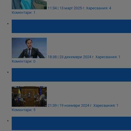
11:34 | 13 март 2025 г.
Харесвания: 4
Коментари: 1
Марк Рюте: НАТО трябва да увеличи
военното производство
18:38 | 23 декември 2024 г.
Харесвания: 1
Коментари: 0
Володимир Зеленски: Може би Украйна
трябва да надживее някого в Москва
21:39 | 19 ноември 2024 г.
Харесвания: 1
Коментари: 5
Володимир Зеленски: Украйна може да
произвежда 4 милиона дрона годишно