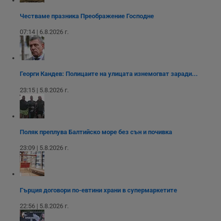
__RequestVerificationToken
Сесия
Т
Microsoft
п
Corporation
ф
Честваме празника Преображение Господне
www.dunavmost.com
з
п
07:14 | 6.8.2026 г.
и
п
A
т
е
д
Георги Кандев: Полицаите на улицата изнемогват заради...
н
п
23:15 | 5.8.2026 г.
с
у
и
ф
н
м
Поляк преплува Балтийско море без сън и почивка
Т
и
п
23:09 | 5.8.2026 г.
у
з
б
VISITOR_PRIVACY_METADATA
5 месеца
Т
YouTube
4
с
.youtube.com
Гърция договори по-евтини храни в супермаркетите
седмици
с
с
22:56 | 5.8.2026 г.
п
и