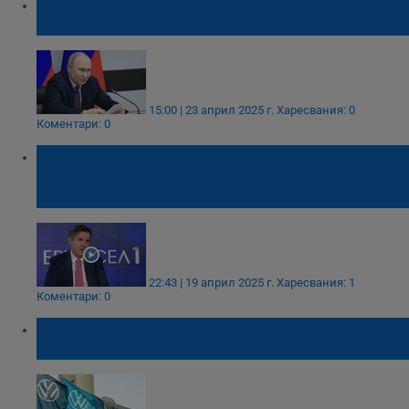
Владимир Путин: Русия изпитва недостиг
на ключови оръжия
15:00 | 23 април 2025 г.
Харесвания: 0
Коментари: 0
Българският военно-промишлен комплекс
е готов за европейския план от 800
милиарда евро
22:43 | 19 април 2025 г.
Харесвания: 1
Коментари: 0
Volkswagen предложи да превъоръжава
Европа