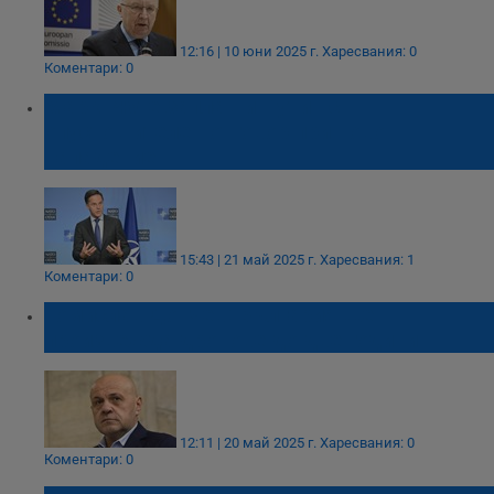
12:16 | 10 юни 2025 г.
Харесвания: 0
Коментари: 0
Марк Рюте заплаши Путин с
опустошителен отговор при ново
нападение
15:43 | 21 май 2025 г.
Харесвания: 1
Коментари: 0
Томислав Дончев: България ще
произвежда дронове до две години
12:11 | 20 май 2025 г.
Харесвания: 0
Коментари: 0