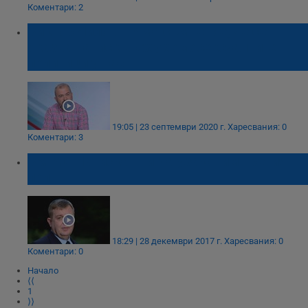
Коментари: 2
Виктор Лилов: Няма съмнение, че се
оказва натиск върху хомосексуалните
политици у нас
19:05 | 23 септември 2020 г.
Харесвания: 0
Коментари: 3
ВМРО: Натискат ни да узаконим третия
пол
18:29 | 28 декември 2017 г.
Харесвания: 0
Коментари: 0
Начало
⟨⟨
1
⟩⟩