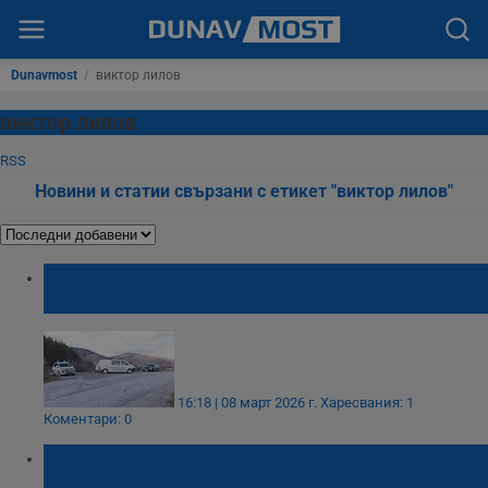
Dunavmost
/
виктор лилов
виктор лилов
RSS
Новини и статии свързани с етикет "виктор лилов"
Родители настояват за независима
аутопсия на жертвите край Околчица
16:18 | 08 март 2026 г.
Харесвания: 1
Коментари: 0
"Форбс" представи 30-те най-успешни
млади българи