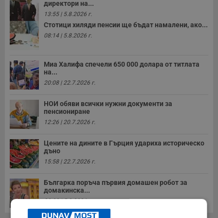
директори на...
13:55 | 5.8.2026 г.
Стотици хиляди пенсии ще бъдат намалени, ако...
08:14 | 5.8.2026 г.
Миа Халифа спечели 650 000 долара от титлата
на...
20:08 | 22.7.2026 г.
НОИ обяви всички нужни документи за
пенсиониране
12:26 | 20.7.2026 г.
Цените на дините в Гърция удариха историческо
дъно
15:58 | 22.7.2026 г.
Българка поръча първия домашен робот за
домакинска...
20:03 | 5.8.2026 г.