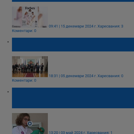
09:41 | 15 декември 2024 г.
Харесвания: 3
Коментари: 0
Румен Радев връчи Почетния знак на
седем изтъкнати българи
18:31 | 05 декември 2024 г.
Харесвания: 0
Коментари: 0
Български ученик спечели златни медали
от най-престижните олимпиади по химия в
света
13:20 | 03 май 2024 г.
Харесвания: 1