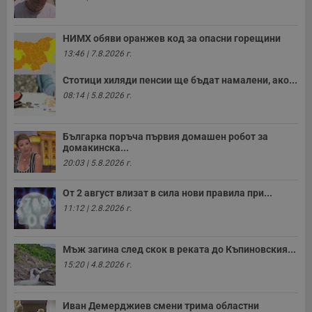
НИМХ обяви оранжев код за опасни горещини
13:46 | 7.8.2026 г.
Стотици хиляди пенсии ще бъдат намалени, ако...
08:14 | 5.8.2026 г.
Българка поръча първия домашен робот за
домакинска...
20:03 | 5.8.2026 г.
От 2 август влизат в сила нови правила при...
11:12 | 2.8.2026 г.
Мъж загина след скок в реката до Къпиновския...
15:20 | 4.8.2026 г.
Иван Демерджиев смени трима областни