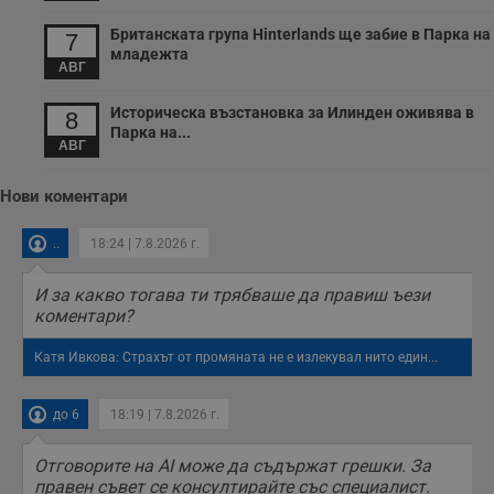
п
с
Британската група Hinterlands ще забие в Парка на
7
о
младежта
с
АВГ
а
р
у
Историческа възстановка за Илинден оживява в
8
з
Парка на...
з
АВГ
п
ASP.NET_SessionId
Сесия
Т
Microsoft
Нови коментари
с
Corporation
D
www.dunavmost.com
п
..
18:24 | 7.8.2026 г.
и
т
к
И за какво тогава ти трябваше да правиш ъези
п
и
коментари?
у
р
к
Катя Ивкова: Страхът от промяната не е излекувал нито един...
п
д
д
до 6
18:19 | 7.8.2026 г.
п
у
Отговорите на AI може да съдържат грешки. За
правен съвет се консултирайте със специалист.