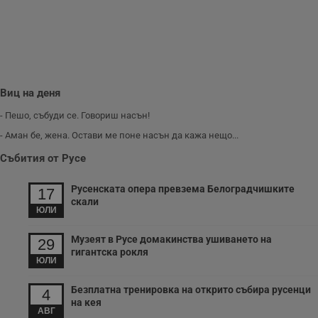
с
п
о
р
п
н
п
к
ч
Виц на деня
п
с
- Пешо, събуди се. Говориш насън!
б
- Аман бе, жена. Остави ме поне насън да кажа нещо...
__cf_bm
29
Т
Cloudflare Inc.
минути
с
.twitter.com
Събития от Русе
59
р
секунди
м
б
о
Русенската опера превзема Белоградчишките
17
у
скали
п
ЮЛИ
о
и
т
Музеят в Русе домакинства ушиването на
29
гигантска рокля
receive-cookie-deprecation
.hit.gemius.pl
1 година
Т
ЮЛИ
с
с
н
Безплатна тренировка на открито събира русенци
4
н
на кея
п
АВГ
б