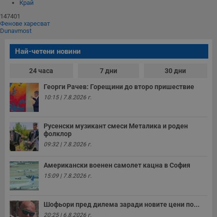
Край
147401
Фенове харесват
Dunavmost
Най-четени новини
24 часа
7 дни
30 дни
Георги Рачев: Горещини до второ пришествие
10:15 | 7.8.2026 г.
Русенски музикант смеси Металика и роден
фолклор
09:32 | 7.8.2026 г.
Американски военен самолет кацна в София
15:09 | 7.8.2026 г.
Шофьори пред дилема заради новите цени по...
20:25 | 6.8.2026 г.