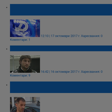
Започна продажбата на билети за мача
Дунав – Ботев Пловдив
12:10 | 17 октомври 2017 г.
Харесвания: 0
Коментари: 1
Кой ще води "Дунав"?
16:42 | 16 октомври 2017 г.
Харесвания: 0
Коментари: 9
Веселин Великов: Вече не съм треньор на
Дунав