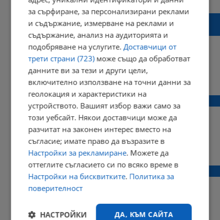
Коментари: 1
за сърфиране, за персонализирани реклами
Дунав атакува Локо Пловдив в директна
и съдържание, измерване на реклами и
битка за четвъртото място
съдържание, анализ на аудиторията и
подобряване на услугите.
Доставчици от
трети страни (723)
може също да обработват
данните ви за тези и други цели,
09:14 | 28 май 2017 г.
Харесвания: 1
включително използване на точни данни за
Коментари: 2
геолокация и характеристики на
Дунав: Ще задълбочим кризата на Левски!
устройството. Вашият избор важи само за
този уебсайт. Някои доставчици може да
разчитат на законен интерес вместо на
съгласие; имате право да възразите в
19:42 | 19 май 2017 г.
Харесвания: 3
Настройки за рекламиране
. Можете да
Коментари: 3
оттеглите съгласието си по всяко време в
Веселин Великов остава в Дунав
Настройки на бисквитките
.
Политика за
поверителност
НАСТРОЙКИ
ДА, КЪМ САЙТА
15:39 | 14 май 2017 г.
Харесвания: 0