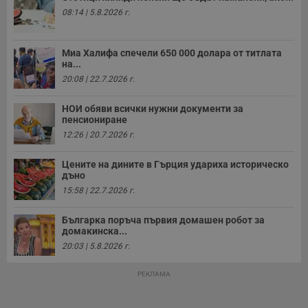
б
08:14 | 5.8.2026 г.
о
у
п
о
Миа Халифа спечели 650 000 долара от титлата
и
т
на...
20:08 | 22.7.2026 г.
receive-cookie-deprecation
.hit.gemius.pl
1 година
Т
с
с
НОИ обяви всички нужни документи за
н
пенсиониране
н
п
12:26 | 20.7.2026 г.
б
п
с
Цените на дините в Гърция удариха историческо
о
дъно
с
а
15:58 | 22.7.2026 г.
р
у
з
Българка поръча първия домашен робот за
з
домакинска...
п
20:03 | 5.8.2026 г.
ASP.NET_SessionId
Сесия
Т
Microsoft
с
Corporation
РЕКЛАМА
D
www.dunavmost.com
п
и
т