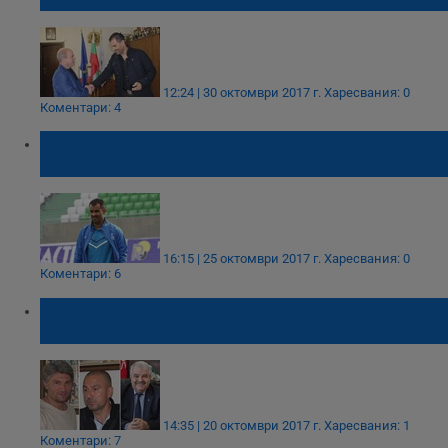
12:24 | 30 октомври 2017 г.
Харесвания: 0
Коментари: 4
Великов: Повече никога няма да имам
нещо общо с шефовете на Дунав
16:15 | 25 октомври 2017 г.
Харесвания: 0
Коментари: 6
Официално изявление от Ръководството
на Дунав Русе
14:35 | 20 октомври 2017 г.
Харесвания: 1
Коментари: 7