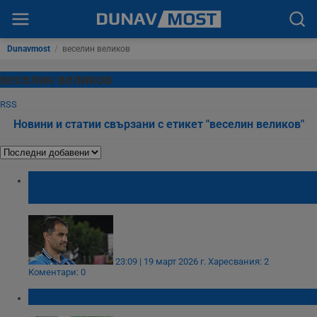
Dunavmost
/
веселин великов
веселин великов
RSS
Новини и статии свързани с етикет "веселин великов"
"Драконите" в Русе празнуват рождения
ден на Веселин Великов
23:09 | 19 март 2026 г.
Харесвания: 2
Коментари: 0
Веселин Великов поема "Етър"