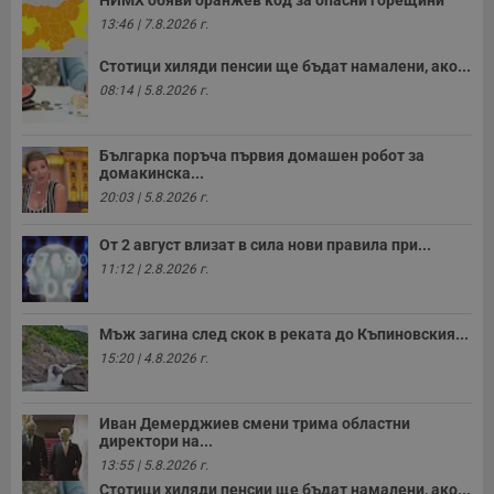
у
з
13:46 | 7.8.2026 г.
б
Стотици хиляди пенсии ще бъдат намалени, ако...
VISITOR_PRIVACY_METADATA
5 месеца
Т
YouTube
4
с
.youtube.com
08:14 | 5.8.2026 г.
седмици
с
с
п
и
Българка поръча първия домашен робот за
п
домакинска...
т
в
20:03 | 5.8.2026 г.
с
з
с
От 2 август влизат в сила нови правила при...
п
11:12 | 2.8.2026 г.
о
р
п
н
п
Мъж загина след скок в реката до Къпиновския...
к
15:20 | 4.8.2026 г.
ч
п
с
б
Иван Демерджиев смени трима областни
директори на...
__cf_bm
29
Т
Cloudflare Inc.
минути
с
.twitter.com
13:55 | 5.8.2026 г.
59
р
секунди
м
Стотици хиляди пенсии ще бъдат намалени, ако...