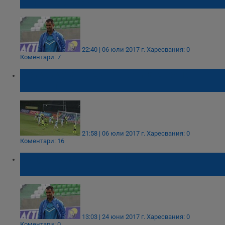
стигна късмета!
22:40 | 06 юли 2017 г.
Харесвания: 0
Коментари: 7
Приказката на Дунав в Лига Европа
свърши!
21:58 | 06 юли 2017 г.
Харесвания: 0
Коментари: 16
Изпуснахме много положения, но сме
доволни от мача!
13:03 | 24 юни 2017 г.
Харесвания: 0
Коментари: 0