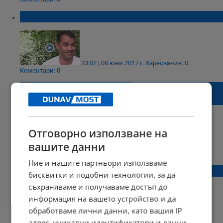
Атлетико Мадрид вдъхновява Великов
23:02 | 08 юни 2017 г.
Харесвания: 0
Коментари: 0
Дунав привлича двама играчи от Втора
лига
Отговорно използване на
вашите данни
22:51 | 01 юни 2017 г.
Харесвания: 0
Коментари: 0
Ние и нашите партньори използваме
Великов изригна: Готови сме за Европа!
бисквитки и подобни технологии, за да
съхраняваме и получаваме достъп до
информация на вашето устройство и да
обработваме лични данни, като вашия IP
22:26 | 31 май 2017 г.
Харесвания: 2
адрес, уникални идентификатори и данни