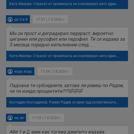
Катя Ивкова: Страхът от промяната не е излекувал нито един...
до 3 и 4
17:51 | 7.8.2026 г.
Мн си прост и деградирал педераст, вероятно
циганин или русофил или педофил. Тя се издава за
3 месеца поредно изпълнение след...
Катя Ивкова: Страхът от промяната не е излекувал нито един...
коце, коце,
17:34 | 7.8.2026 г.
Паднаха ти субсидиите, затова ли ревеш по Радев,
че ти изяде процентити?!?🤣🤣🤣
Костадин Костадинов: Румен Радев се крие зад колективната...
хи, хи
17:32 | 7.8.2026 г.
Абе 1 и 2, ами как тогава джипито издава