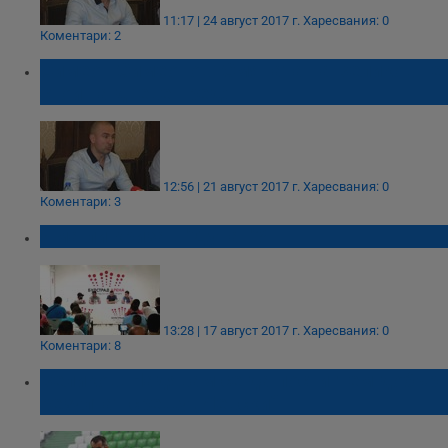
11:17 | 24 август 2017 г.
Харесвания: 0
Коментари: 2
Симеон Симеонов: Смяната на Великов не
стои на дневен ред!
12:56 | 21 август 2017 г.
Харесвания: 0
Коментари: 3
Има ли криза в "Дунав"?
13:28 | 17 август 2017 г.
Харесвания: 0
Коментари: 8
Великов: Надявам се да постигнем добър
резултат срещу „Левски“