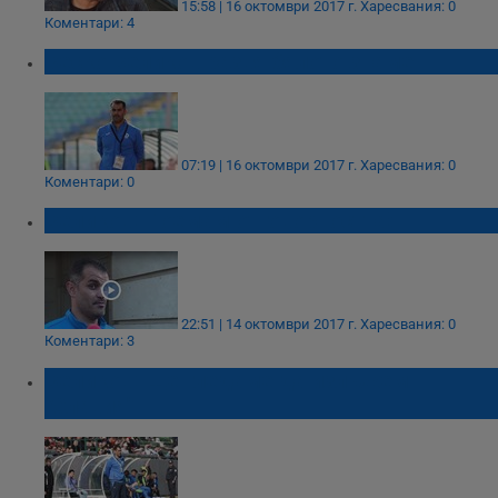
15:58 | 16 октомври 2017 г.
Харесвания: 0
Коментари: 4
Веско Великов развя бялото знаме
07:19 | 16 октомври 2017 г.
Харесвания: 0
Коментари: 0
Великов: Поемам отговорността!
22:51 | 14 октомври 2017 г.
Харесвания: 0
Коментари: 3
Великов: Ще гледаме да излъжем
"Славия"