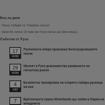
Виц на деня
- Пешо, събуди се. Говориш насън!
- Аман бе, жена. Остави ме поне насън да кажа нещо...
Събития от Русе
Русенската опера превзема Белоградчишките
17
скали
ЮЛИ
Музеят в Русе домакинства ушиването на
29
гигантска рокля
ЮЛИ
Безплатна тренировка на открито събира русенци
4
на кея
АВГ
Британската група Hinterlands ще забие в Парка на
7
младежта