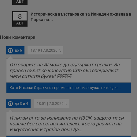
АВГ
Историческа възстановка за Илинден оживява в
8
Парка на...
АВГ
Нови коментари
до 6
18:19 | 7.8.2026 г.
Отговорите на AI може да съдържат грешки. За
правен съвет се консултирайте със специалист.
Чети ситните букви! 🤣🤣🤣
Катя Ивкова: Страхът от промяната не е излекувал нито един...
до 3 и 4
18:01 | 7.8.2026 г.
И питаи ai-то за изписване по НЗОК, защото ти си
човече без естествен интелект, което разчита на
изкуствения и трябва поне да...