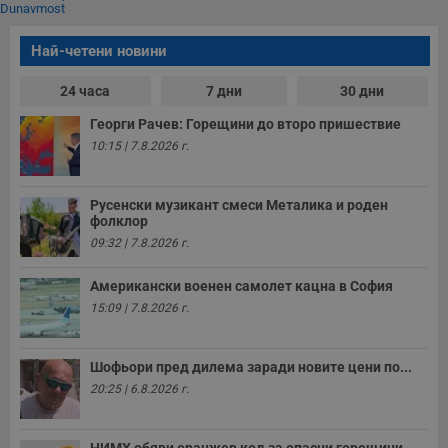
Строго необходимите бисквитки позволяват основната
Dunavmost
функционалност на уебсайта, като потребителско
влизане и управление на акаунта. Уебсайтът не може да
Най-четени новини
се използва правилно без строго необходими
бисквитки.
24 часа
7 дни
30 дни
Валиден
Име
Доставчик
/
Домейн
О
до
Георги Рачев: Горещини до второ пришествие
__RequestVerificationToken
Сесия
Т
10:15 | 7.8.2026 г.
Microsoft
п
Corporation
ф
www.dunavmost.com
з
п
Русенски музикант смеси Металика и роден
и
фолклор
п
09:32 | 7.8.2026 г.
A
т
е
Американски военен самолет кацна в София
д
н
15:09 | 7.8.2026 г.
п
с
у
и
Шофьори пред дилема заради новите цени по...
ф
н
20:25 | 6.8.2026 г.
м
Т
и
п
НИМХ обяви оранжев код за опасни горещини