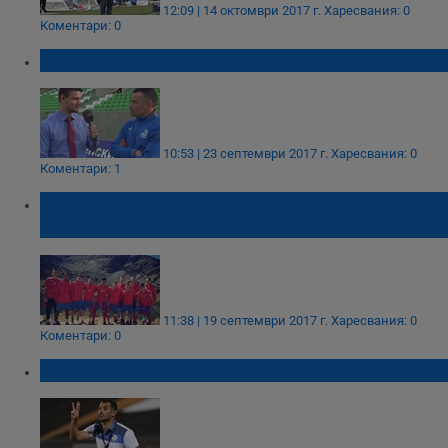
12:09 | 14 октомври 2017 г.
Харесвания: 0
Коментари: 0
Людмил Киров е огорчен от мача с ЦСКА
10:53 | 23 септември 2017 г.
Харесвания: 0
Коментари: 1
Сокол Марково: Пием по една бира и да
му мислят Дунав!
11:38 | 19 септември 2017 г.
Харесвания: 0
Коментари: 0
Великов е бесен на съдиите