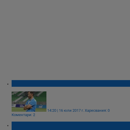
Веселин Великов: Готвим се за труден мач
14:20 | 16 юли 2017 г.
Харесвания: 0
Коментари: 2
Бяхме господари на терена, но не ни