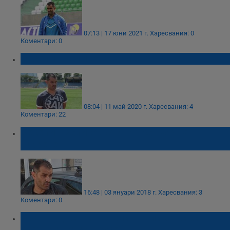
07:13 | 17 юни 2021 г.
Харесвания: 0
Коментари: 0
Веселин Великов: Жалко за Русе
08:04 | 11 май 2020 г.
Харесвания: 4
Коментари: 22
Веселин Великов стана треньор на
“царете”
16:48 | 03 януари 2018 г.
Харесвания: 3
Коментари: 0
Кмета удостои Веселин Великов със
златна значка „Русе“