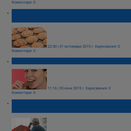
Коментари: 0
Къкъв е характера ти, според любимия
десерт
22:30 | 31 октомври 2015 г.
Харесвания: 0
Коментари: 0
Бисквитите водят до депресия!
11:16 | 05 юни 2015 г.
Харесвания: 0
Коментари: 0
Русенка си купи бисквити "Престиж" за 3
000 лева