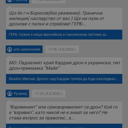
Що бе г-н Борисов(без уважение). Гранична
милиция( наследство от вас ) Ще ни пази от
дронове с палки и спрейове! ГЕРБ-...
ГЕРБ: Нужна е обща европейска и съюзническа система за...
ало, нискочелия
17:26 | 8.8.2026 г.
МО: Падналият край Кардам дрон е украински, тип
дрон-примамка “Майя”
Ивайло Мирчев: Дронът над Кардам трябва да бъде разследван...
Русенец
17:25 | 8.8.2026 г.
"Взривеният" или самовзривилият се дрон? Кой го
е "взривил", като никой не е знаел за него? Не
става въпрос за правопис , а...