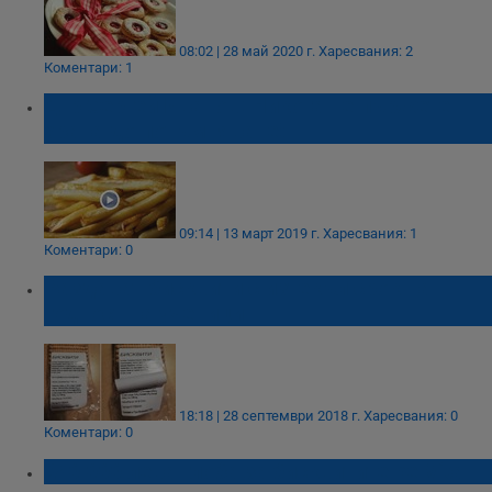
08:02 | 28 май 2020 г.
Харесвания: 2
Коментари: 1
Д-р Сергей Иванов: Никога не пържете
храна до потъмняване!
09:14 | 13 март 2019 г.
Харесвания: 1
Коментари: 0
Раздават бисквити с изтекъл срок на
годност на ученици
18:18 | 28 септември 2018 г.
Харесвания: 0
Коментари: 0
240 000 лева глоба за бисквитите belVita