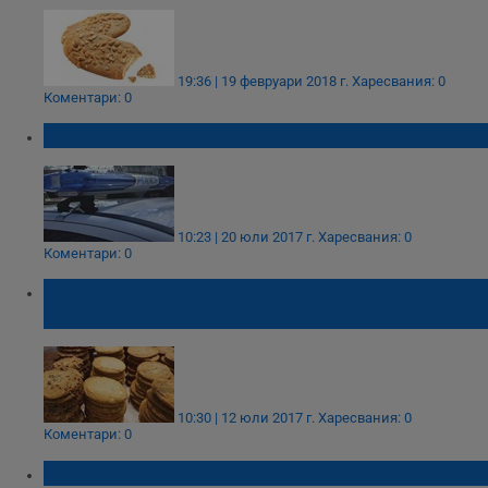
19:36 | 19 февруари 2018 г.
Харесвания: 0
Коментари: 0
Шофьор подкупи полицаи с ...бисквити
10:23 | 20 юли 2017 г.
Харесвания: 0
Коментари: 0
В много продукти има акриламид, само че
не знаем
10:30 | 12 юли 2017 г.
Харесвания: 0
Коментари: 0
Изтеглят от пазара детски био бисквити