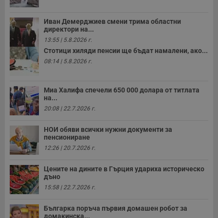
ф
www.dunavmost.com
з
п
Иван Демерджиев смени трима областни
и
директори на...
п
A
13:55 | 5.8.2026 г.
т
е
Стотици хиляди пенсии ще бъдат намалени, ако...
д
08:14 | 5.8.2026 г.
н
п
с
у
Миа Халифа спечели 650 000 долара от титлата
и
ф
на...
н
20:08 | 22.7.2026 г.
м
Т
и
НОИ обяви всички нужни документи за
п
пенсиониране
у
з
12:26 | 20.7.2026 г.
б
VISITOR_PRIVACY_METADATA
5 месеца
Т
YouTube
Цените на дините в Гърция удариха историческо
4
с
.youtube.com
дъно
седмици
с
с
15:58 | 22.7.2026 г.
п
и
п
Българка поръча първия домашен робот за
т
домакинска...