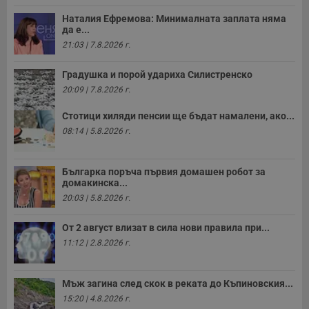
Наталия Ефремова: Минималната заплата няма
да е...
Некласифицирани
21:03 | 7.8.2026 г.
Градушка и порой удариха Силистренско
20:09 | 7.8.2026 г.
Стотици хиляди пенсии ще бъдат намалени, ако...
08:14 | 5.8.2026 г.
Строго необходимо
Ефективност
Таргетиране
Функционалност
Некласифицирани
Българка поръча първия домашен робот за
домакинска...
Строго необходимите бисквитки позволяват основната
20:03 | 5.8.2026 г.
функционалност на уебсайта, като потребителско
влизане и управление на акаунта. Уебсайтът не може да
От 2 август влизат в сила нови правила при...
се използва правилно без строго необходими
бисквитки.
11:12 | 2.8.2026 г.
Валиден
Име
Доставчик
/
Домейн
О
до
Мъж загина след скок в реката до Къпиновския...
__RequestVerificationToken
Сесия
Т
Microsoft
15:20 | 4.8.2026 г.
п
Corporation