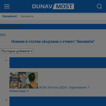
Dunavmost
/
бисквити
бисквити
RSS
Новини и статии свързани с етикет "бисквити"
Непозната жена е дала на майка
бисквитите с канабис
08:58 | 09 юли 2024 г.
Харесвания: 1
Коментари: 5
Съвети за приготвянето на сладкиши и
печива