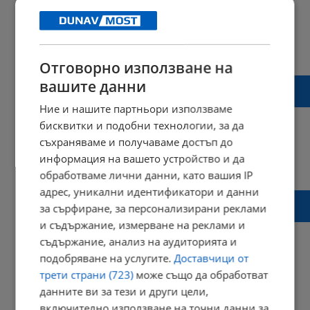
10:21 | 08 октомври 2014 г.
Харесвания: 0
Коментари: 0
Отговорно използване на
Японски бисквити увеличават бюста на
вашите данни
жените
Ние и нашите партньори използваме
бисквитки и подобни технологии, за да
съхраняваме и получаваме достъп до
информация на вашето устройство и да
13:40 | 26 май 2014 г.
Харесвания: 0
обработваме лични данни, като вашия IP
Коментари: 0
адрес, уникални идентификатори и данни
Продават сладки с изтекъл срок на
за сърфиране, за персонализирани реклами
годност
и съдържание, измерване на реклами и
съдържание, анализ на аудиторията и
подобряване на услугите.
Доставчици от
трети страни (723)
може също да обработват
15:20 | 10 март 2014 г.
Харесвания: 1
Коментари: 0
данните ви за тези и други цели,
включително използване на точни данни за
Начало