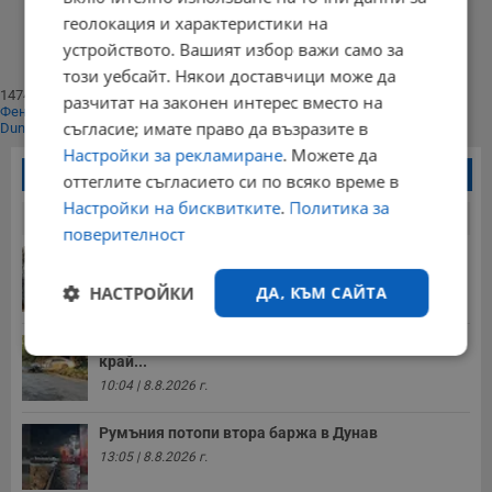
⟨⟨
геолокация и характеристики на
1
устройството. Вашият избор важи само за
⟩⟩
Край
този уебсайт. Някои доставчици може да
147401
разчитат на законен интерес вместо на
Фенове харесват
съгласие; имате право да възразите в
Dunavmost
Настройки за рекламиране
. Можете да
Най-четени новини
оттеглите съгласието си по всяко време в
Настройки на бисквитките
.
Политика за
24 часа
7 дни
30 дни
поверителност
Спасен от хотел в Русенско мечок живее втори
живот
НАСТРОЙКИ
ДА, КЪМ САЙТА
17:57 | 7.8.2026 г.
Трима души пострадаха при тежка катастрофа
Строго
Ефективност
край...
необходимо
10:04 | 8.8.2026 г.
Румъния потопи втора баржа в Дунав
13:05 | 8.8.2026 г.
Таргетиране
Функционалност