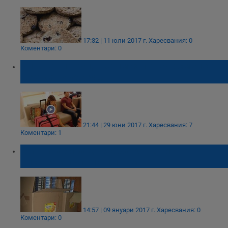
17:32 | 11 юли 2017 г.
Харесвания: 0
Коментари: 0
Виж го ти този, ако имах повече смелост
щях да го ударя..
21:44 | 29 юни 2017 г.
Харесвания: 7
Коментари: 1
Митничари задържаха кашони от
бисквити пълни с цигари
14:57 | 09 януари 2017 г.
Харесвания: 0
Коментари: 0