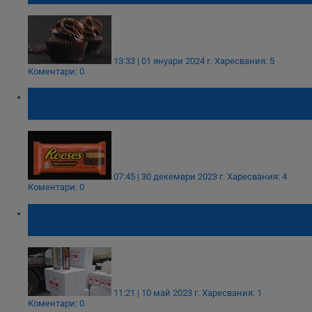
13:33 | 01 януари 2024 г.
Харесвания: 5
Коментари: 0
Клиентка заведе иск срещу компанията за
сладки изкушения Hershey
07:45 | 30 декември 2023 г.
Харесвания: 4
Коментари: 0
Митничари спипаха цигари, обявени за
бисквити
11:21 | 10 май 2023 г.
Харесвания: 1
Коментари: 0