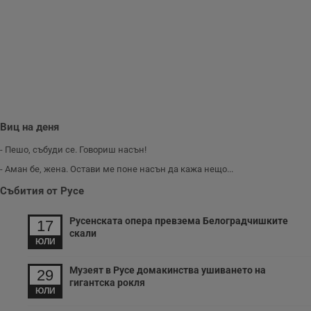
опит, като
разбира как
потребителите се
ангажират с
различни
елементи на
уебсайта по
време на етапите
на тестване.
Gdyn
1 година
Тази бисквитка се
Gemius
използва за
.hit.gemius.pl
събиране на
Виц на деня
анонимни
статистически
- Пешо, събуди се. Говориш насън!
данни, свързани с
посещенията в
- Аман бе, жена. Остави ме поне насън да кажа нещо...
уебсайта на
потребителя, като
Събития от Русе
броя на
посещенията,
средното време,
Русенската опера превзема Белоградчишките
прекарано на
17
уебсайта и какви
скали
страници са били
ЮЛИ
заредени. Целта е
да се подобри
Музеят в Русе домакинства ушиването на
съдържанието на
29
сайта и
гигантска рокля
потребителския
ЮЛИ
опит.