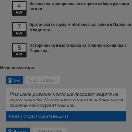
Безплатна тренировка на открито събира русенци
Gdynp
1 година
Тази бисквитка се
Gemius
4
използва с цел
.hit.gemius.pl
на кея
събиране на
АВГ
информация за
потребителското
поведение и
Британската група Hinterlands ще забие в Парка на
7
предпочитания.
младежта
Тази информация
АВГ
се използва, за да
се оптимизира
представянето на
Историческа възстановка за Илинден оживява в
8
уебсайта и да
Парка на...
направят
АВГ
рекламните
съобщения по-
важни за
Нови коментари
потребителя.
Око
17:36 | 8.8.2026 г.
Има шепа доволни които ще продават водата на
свръх печалби. Държавните и частни наблюдатели
пасивно наблюдават как ще...
Река По споделя съдбата на Дунав
Русенец
17:35 | 8.8.2026 г.