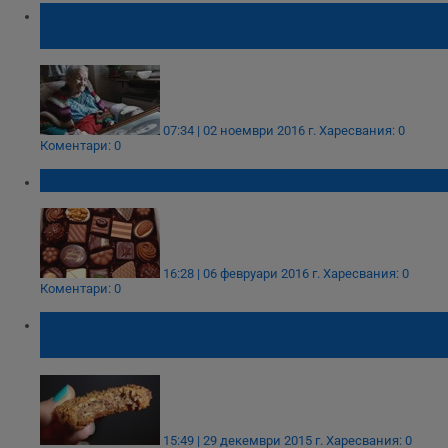
Най-възрастната жена в света разкри
какво е единственото нещо, което похапва
07:34 | 02 ноември 2016 г.
Харесвания: 0
Коментари: 0
Внимавайте с бонбоните!
16:28 | 06 февруари 2016 г.
Харесвания: 0
Коментари: 0
Ако прочетете това, няма да посегнете
към бисквитите повече
15:49 | 29 декември 2015 г.
Харесвания: 0