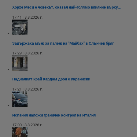
н
п
Хорхе Меси е човекът, оказал най-голямо влияние върху...
б
п
17:41 | 8.8.2026 г.
с
о
с
а
р
у
Задържаха мъж за палеж на "Майбах" в Слънчев бряг
з
з
17:29 | 8.8.2026 г.
п
ASP.NET_SessionId
Сесия
Т
Microsoft
с
Corporation
D
www.dunavmost.com
п
Падналият край Кардам дрон е украински
и
т
к
17:21 | 8.8.2026 г.
п
и
у
р
к
п
Испания наложи граничен контрол на Италия
д
д
17:00 | 8.8.2026 г.
п
у