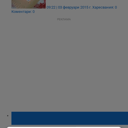
09:22 | 03 февруари 2015 г.
Харесвания: 0
Коментари: 0
РЕКЛАМА
Сдружение „България си ти!“ подпомагат с
продукти бедстващи хора