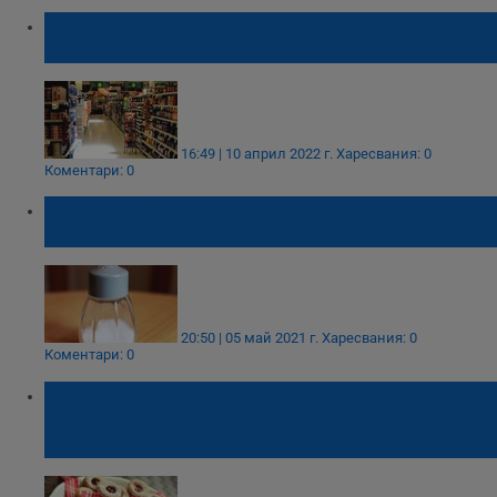
Недостигът на слънчогледово олио
променя състава на много продукти
16:49 | 10 април 2022 г.
Харесвания: 0
Коментари: 0
Колко сол трябва да съдържат
хранителните продукти според СЗО
20:50 | 05 май 2021 г.
Харесвания: 0
Коментари: 0
Медицинска сестра „черпела“ колегите си
с бисквити със сънотворни и упойващи
вещества