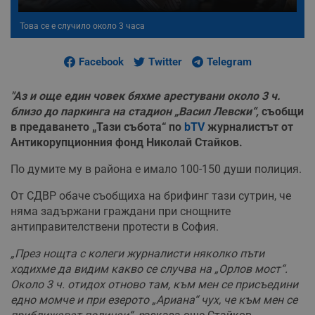
Това се е случило около 3 часа
Facebook
Twitter
Telegram
"Аз и още един човек бяхме арестувани около 3 ч.
близо до паркинга на стадион „Васил Левски“,
съобщи
в предаването „Тази събота“ по
bTV
журналистът от
Антикорупционния фонд Николай Стайков.
По думите му в района е имало 100-150 души полиция.
От СДВР обаче съобщиха на брифинг тази сутрин, че
няма задържани граждани при снощните
антиправителствени протести в София.
„През нощта с колеги журналисти няколко пъти
ходихме да видим какво се случва на „Орлов мост“.
Около 3 ч. отидох отново там, към мен се присъедини
едно момче и при езерото „Ариана“ чух, че към мен се