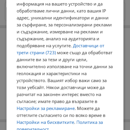
информация на вашето устройство и да
Изпращайте снимки и информация на
обработваме лични данни, като вашия IP
news@dunavmost.com
адрес, уникални идентификатори и данни
за сърфиране, за персонализирани реклами
РЕКЛАМА
и съдържание, измерване на реклами и
съдържание, анализ на аудиторията и
подобряване на услугите.
Доставчици от
трети страни (723)
може също да обработват
данните ви за тези и други цели,
включително използване на точни данни за
геолокация и характеристики на
устройството. Вашият избор важи само за
този уебсайт. Някои доставчици може да
разчитат на законен интерес вместо на
съгласие; имате право да възразите в
Настройки за рекламиране
. Можете да
оттеглите съгласието си по всяко време в
Настройки на бисквитките
.
Политика за
поверителност
РЕКЛАМА