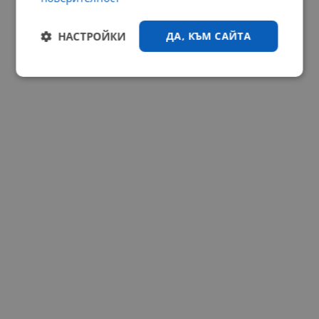
НАСТРОЙКИ
ДА, КЪМ САЙТА
Строго
Ефективност
необходимо
Таргетиране
Функционалност
Некласифицирани
Строго необходимо
Ефективност