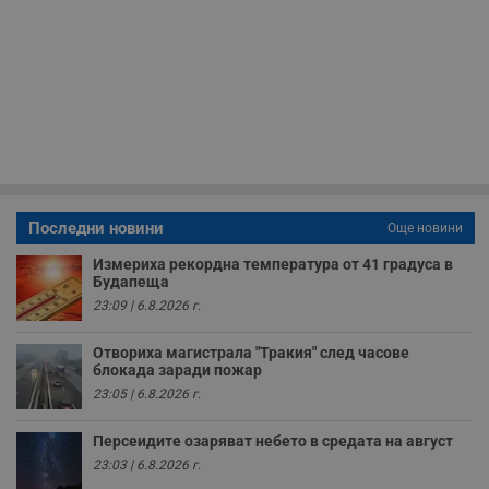
Таргетиране
Функционалност
Некласифицирани
Строго необходимите бисквитки позволяват основната
функционалност на уебсайта, като потребителско
влизане и управление на акаунта. Уебсайтът не може да
се използва правилно без строго необходими
бисквитки.
Валиден
Име
Доставчик
/
Домейн
О
до
Последни новини
__RequestVerificationToken
Сесия
Т
Microsoft
Още новини
п
Corporation
ф
www.dunavmost.com
Измериха рекордна температура от 41 градуса в
з
Будапеща
п
и
23:09 | 6.8.2026 г.
п
A
т
Отвориха магистрала "Тракия" след часове
е
блокада заради пожар
д
23:05 | 6.8.2026 г.
н
п
с
Персеидите озаряват небето в средата на август
у
и
23:03 | 6.8.2026 г.
ф
н