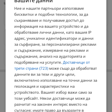
вашите данни
центъра на Русе.
Ние и нашите партньори използваме
бисквитки и подобни технологии, за да
Следвай ни в Google News
→
съхраняваме и получаваме достъп до
информация на вашето устройство и да
обработваме лични данни, като вашия IP
Предпочитани източници
→
адрес, уникални идентификатори и данни
за сърфиране, за персонализирани реклами
и съдържание, измерване на реклами и
Изпращайте снимки и информация на
съдържание, анализ на аудиторията и
news@dunavmost.com
подобряване на услугите.
Доставчици от
трети страни (723)
може също да обработват
данните ви за тези и други цели,
РЕКЛАМА
включително използване на точни данни за
геолокация и характеристики на
устройството. Вашият избор важи само за
този уебсайт. Някои доставчици може да
разчитат на законен интерес вместо на
съгласие; имате право да възразите в