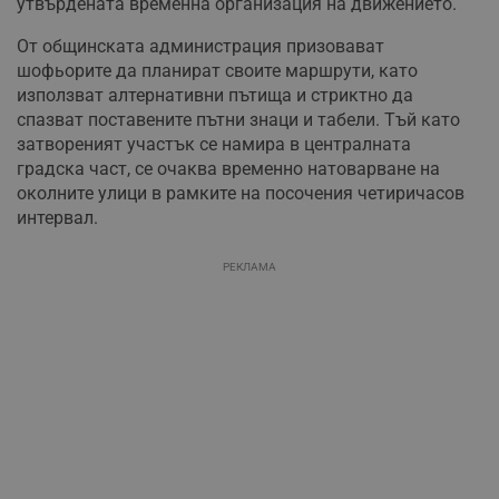
утвърдената временна организация на движението.
От общинската администрация призовават
шофьорите да планират своите маршрути, като
използват алтернативни пътища и стриктно да
спазват поставените пътни знаци и табели. Тъй като
затвореният участък се намира в централната
градска част, се очаква временно натоварване на
околните улици в рамките на посочения четиричасов
интервал.
РЕКЛАМА