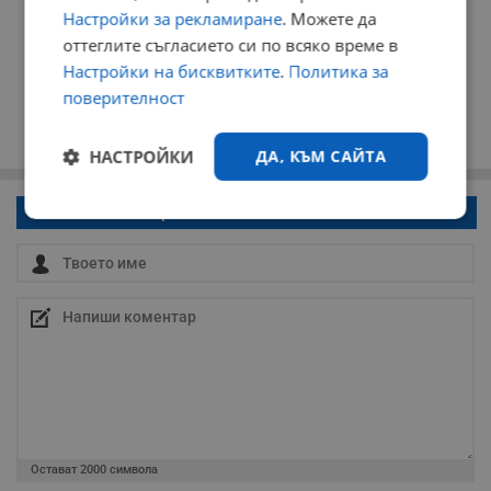
Настройки за рекламиране
. Можете да
оттеглите съгласието си по всяко време в
Настройки на бисквитките
.
Политика за
поверителност
НАСТРОЙКИ
ДА, КЪМ САЙТА
Напиши коментар!
Строго
Ефективност
необходимо
Таргетиране
Функционалност
Некласифицирани
Остават
2000
символа