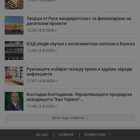
13:02 | 6.8.2026 г.
п
к
ч
п
Творци от Русе кандидатстват за финансиране на
с
дигитални проекти
б
12:56 | 6.8.2026 г.
__cf_bm
29
Т
Cloudflare Inc.
минути
с
.twitter.com
59
р
КЗД следи случая с антисемитски заплахи в Банско
секунди
м
б
12:52 | 6.8.2026 г.
о
у
п
о
Румънците избират между храна и здраве заради
и
инфлацията
т
12:47 | 6.8.2026 г.
receive-cookie-deprecation
.hit.gemius.pl
1 година
Т
с
Костадин Костадинов: Управляващите предадоха
с
н
находището "Хан Тервел"...
н
12:43 | 6.8.2026 г.
п
б
п
Виж още новини ...
с
о
с
а
ЗА НАС
НОВИНИ
КОМЕНТАРИ
р