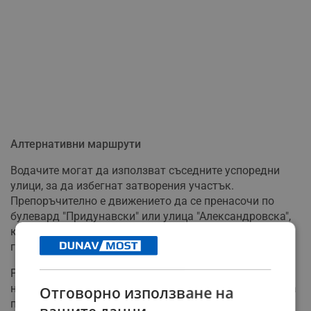
Алтернативни маршрути
Водачите могат да използват съседните успоредни
улици, за да избегнат затворения участък.
Препоръчително е движението да се пренасочи по
булевард "Придунавски" или улица "Александровска",
които са основни артерии в централната част на
града.
Ремонтните дейности са част от текущата поддръжка
на градската инфраструктура и целят подобряване на
Отговорно използване на
пътната настилка в един от натоварените участъци в