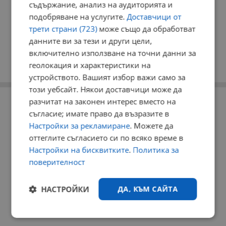
съдържание, анализ на аудиторията и
подобряване на услугите.
Доставчици от
трети страни (723)
може също да обработват
данните ви за тези и други цели,
включително използване на точни данни за
геолокация и характеристики на
устройството. Вашият избор важи само за
този уебсайт. Някои доставчици може да
РЕКЛАМА
разчитат на законен интерес вместо на
съгласие; имате право да възразите в
Настройки за рекламиране
. Можете да
оттеглите съгласието си по всяко време в
Настройки на бисквитките
.
Политика за
поверителност
НАСТРОЙКИ
ДА, КЪМ САЙТА
Строго
Ефективност