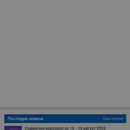
необходимо
Таргетиране
Функционалност
Некласифицирани
Строго необходимо
Ефективност
Таргетиране
Функционалност
Некласифицирани
Строго необходимите бисквитки позволяват основната
Последни новини
функционалност на уебсайта, като потребителско
Още новини
влизане и управление на акаунта. Уебсайтът не може да
се използва правилно без строго необходими
Седмичен хороскоп за 10 - 16 август 2026