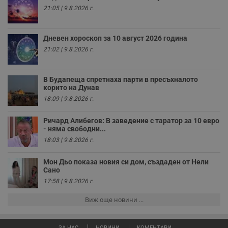
бисквитки.
21:05 | 9.8.2026 г.
Валиден
Име
Доставчик
/
Домейн
О
до
Дневен хороскоп за 10 август 2026 година
__RequestVerificationToken
Сесия
Т
Microsoft
21:02 | 9.8.2026 г.
п
Corporation
ф
www.dunavmost.com
з
п
и
В Будапеща спретнаха парти в пресъхналото
п
корито на Дунав
A
18:09 | 9.8.2026 г.
т
е
д
Ричард Алибегов: В заведение с таратор за 10 евро
н
п
- няма свободни...
с
18:03 | 9.8.2026 г.
у
и
ф
Мон Дьо показа новия си дом, създаден от Нели
н
Сано
м
Т
17:58 | 9.8.2026 г.
и
п
у
Виж още новини ...
з
б
ЗА НАС
НОВИНИ
КОМЕНТАРИ