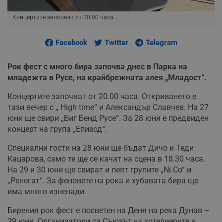
Концертите започват от 20.00 часа
Facebook
Twitter
Telegram
Рок фест с много бира започва днес в Парка на
младежта в Русе, на крайбрежната алея „Младост“.
Концертите започват от 20.00 часа. Откриването е
тази вечер с „ High time“ и Александър Славчев. На 27
юни ще свири „Биг Бенд Русе“. За 28 юни е предвиден
концерт на група „Епизод“.
Специални гости на 28 юни ще бъдат Дичо и Теди
Кацарова, само те ще се качат на сцена в 18.30 часа.
На 29 и 30 юни ще свират и пеят групите „Ni.Co“ и
„Ренегат“. За феновете на рока и хубавата бира ще
има много изненади.
Бирения рок фест е посветен на Деня на река Дунав –
29 юни. Организатори са Съюзът на хотелиерите и