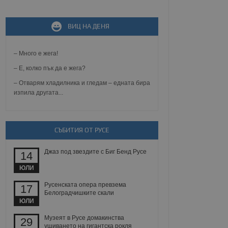
ВИЦ НА ДЕНЯ
не, зададена от уеб
 ASP.NET MVC
спре неразрешеното
т, известно като
– Много е жега!
тове. Той не съдържа
щожава при затваряне
– Е, колко пък да е жега?
– Отварям хладилника и гледам – едната бира
ение на съгласието на
изпила другата...
ст за тяхното
а данни за съгласието
ични политики и
антира, че техните
 сесии.
СЪБИТИЯ ОТ РУСЕ
аничаване между хората
а, за да се правят
Джаз под звездите с Биг Бенд Русе
хния уебсайт.
14
ЮЛИ
сигнализира на
 на бисквитките,
Русенската опера превзема
17
а съответствие и
Белоградчишките скали
ндарти и
ЮЛИ
ck и предоставя
Музеят в Русе домакинства
29
требител използва
ушиването на гигантска рокля