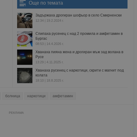
Още по темата
Задържаха дрогиран шофьор в село Смирненски
12:34 | 19.2.2024 г.
Спипаха русенец с над 2 промила и амфетамин в
Бургас
08:53 | 14.4.2026 г.
Хванаха пияна жена и дрогиран мъж зад волана в
Русе
13:29 | 4.11.2025 г.
Хванаха русенец с наркотици, скрити с магнит под
колата
18:10 | 18.8.2025 г.
болница
наркотици
амфетамин
РЕКЛАМА