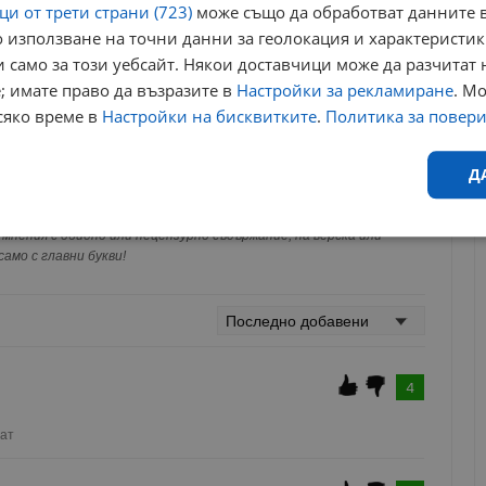
и от трети страни (723)
може също да обработват данните в
 използване на точни данни за геолокация и характеристик
 само за този уебсайт. Някои доставчици може да разчитат 
; имате право да възразите в
Настройки за рекламиране
. М
сяко време в
Настройки на бисквитките
.
Политика за повер
за да оставите анонимен коментар или да гласувате
акаунт.
Д
ви ще бъде публикуван анонимно под псевдонима който сте
 Никаква лична информация за вас няма да бъде
мнения с обидно или нецензурно съдържание, на верска или
Ефективност
Таргетиране
Функционалност
Н
ги потребители.
амо с главни букви!
4
еобходимо
Ефективност
Таргетиране
Функционалност
Неклас
чат
исквитки позволяват основната функционалност на уебсайта, като потребителско
не може да се използва правилно без строго необходими бисквитки.