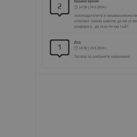
Крайно време
2
Име
14:36 | 24.6.2024 г.
законодателите и пишманзаконотво
__RequestVerificationT
отказват такива шматки да им се вз
шофира и.. да гази.Че как тъй?
Дгд
1
14:36 | 24.6.2024 г.
VISITOR_PRIVACY_MET
Затвор за шибаните наркомани
__cf_bm
receive-cookie-depreca
ASP.NET_SessionId