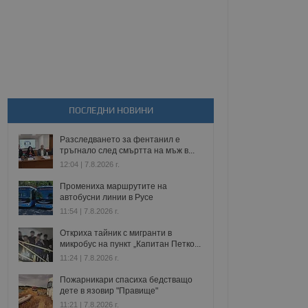
ПОСЛЕДНИ НОВИНИ
Разследването за фентанил е
тръгнало след смъртта на мъж в...
12:04 | 7.8.2026 г.
Промениха маршрутите на
автобусни линии в Русе
11:54 | 7.8.2026 г.
Откриха тайник с мигранти в
микробус на пункт „Капитан Петко...
11:24 | 7.8.2026 г.
Пожарникари спасиха бедстващо
дете в язовир "Правище"
11:21 | 7.8.2026 г.