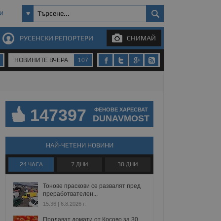
И
РУСЕНСКИ РЕПОРТЕРИ
СНИМАЙ
НОВИНИТЕ ВЧЕРА
107
147397
ФЕНОВЕ ХАРЕСВАТ
DUNAVMOST
НАЙ-ЧЕТЕНИ НОВИНИ
24 ЧАСА
7 ДНИ
30 ДНИ
Тонове праскови се развалят пред
преработвателен...
15:36 | 6.8.2026 г.
Продават домати от Косово за 30