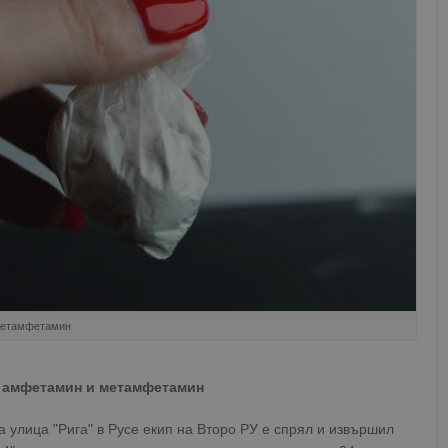
 метамфетамин
а амфетамин и метамфетамин
а улица "Рига" в Русе екип на Второ РУ е спрял и извършил