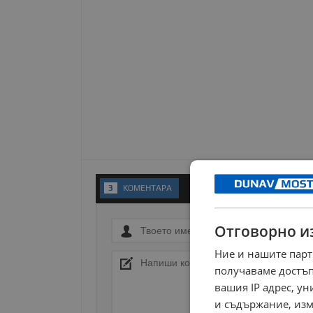
3
KОМЕНТАРA
Отговорно и
Ние и нашите парт
получаваме достъп
вашия IP адрес, у
и съдържание, изм