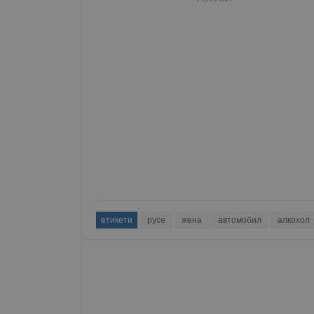
етикети
русе
жена
автомобил
алкохол