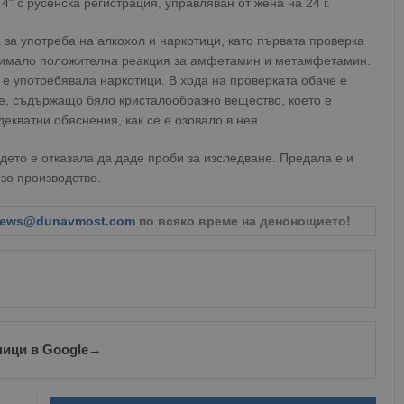
" с русенска регистрация, управляван от жена на 24 г.
 за употреба на алкохол и наркотици, като първата проверка
 е имало положителна реакция за амфетамин и метамфетамин.
 е употребявала наркотици. В хода на проверката обаче е
че, съдържащо бяло кристалообразно вещество, което е
екватни обяснения, как се е озовало в нея.
дето е отказала да даде проби за изследване. Предала е и
зо производство.
ews@dunavmost.com
по всяко време на денонощието!
ници в Google
→