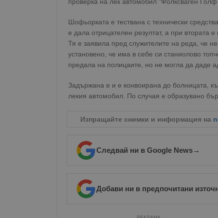
проверка на лек автомобил "Фолксваген Голф 4
Шофьорката е тествана с технически средства
е дала отрицателен резултат, а при втората
Тя е заявила пред служителите на реда, че не
установено, че има в себе си станиолово топ
предала на полицаите, но не могла да даде ад
Задържана е и е конвоирана до болницата, къ
лекия автомобил. По случая е образувано бър
Изпращайте снимки и информация на
n
Следвай ни в Google News
→
Добави ни в предпочитани източ
РЕКЛАМА