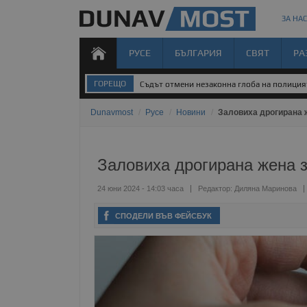
ЗА НАС
РУСЕ
БЪЛГАРИЯ
СВЯТ
РА
ГОРЕЩО
Съдът отмени незаконна глоба на полиция
Dunavmost
/
Русе
/
Новини
/
Заловиха дрогирана 
Заловиха дрогирана жена з
24 юни 2024 - 14:03 часа
Редактор:
Диляна Маринова
СПОДЕЛИ ВЪВ ФЕЙСБУК