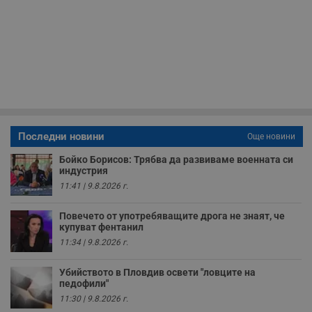
м
Т
и
п
у
з
б
VISITOR_PRIVACY_METADATA
5 месеца
Т
YouTube
4
с
.youtube.com
седмици
с
с
п
и
Последни новини
Още новини
п
т
Бойко Борисов: Трябва да развиваме военната си
в
с
индустрия
з
11:41 | 9.8.2026 г.
с
п
о
Повечето от употребяващите дрога не знаят, че
р
купуват фентанил
п
н
11:34 | 9.8.2026 г.
п
к
ч
Убийството в Пловдив освети "ловците на
п
педофили"
с
б
11:30 | 9.8.2026 г.