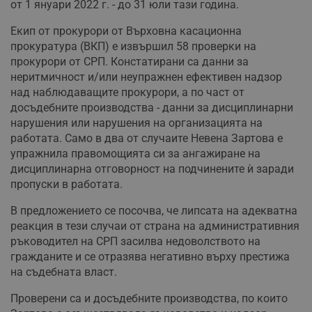
от 1 януари 2022 г. - до 31 юли тази година.
Екип от прокурори от Върховна касационна
прокуратура (ВКП) е извършил 58 проверки на
прокурори от СРП. Констатирани са данни за
неритмичност и/или неупражнен ефективен надзор
над наблюдаващите прокурори, а по част от
досъдебните производства - данни за дисциплинарни
нарушения или нарушения на организацията на
работата. Само в два от случаите Невена Зартова е
упражнила правомощията си за ангажиране на
дисциплинарна отговорност на подчинените ѝ заради
пропуски в работата.
В предложението се посочва, че липсата на адекватна
реакция в тези случаи от страна на административния
ръководител на СРП засилва недоволството на
гражданите и се отразява негативно върху престижа
на съдебната власт.
Проверени са и досъдебните производства, по които