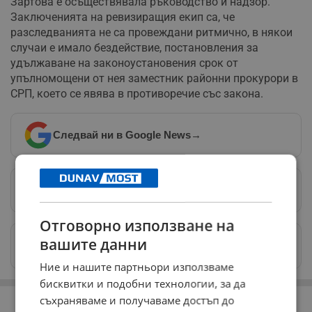
Зартова е осъществявала ръководство и надзор.
Заключенията на ревизиращия екип са, че
разследванията не са провеждани ритмично, в някои
случаи е имало бездействие, постановления за
удължаване на законоустановения срок от
упълномощени от нея заместник районни прокурори в
СРП, което се явява в противоречие със закона.
Следвай ни в Google News
→
Предпочитани източници
→
Отговорно използване на
Изпращайте снимки и информация на
вашите данни
news@dunavmost.com
Ние и нашите партньори използваме
бисквитки и подобни технологии, за да
РЕКЛАМА
съхраняваме и получаваме достъп до