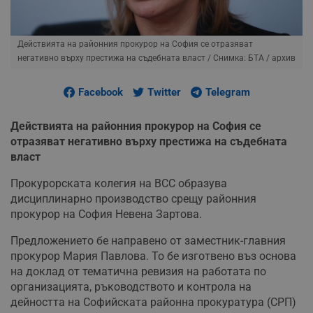
Действията на районния прокурор на София се отразяват
негативно върху престижа на съдебната власт
/ Снимка: БТА / архив
Facebook
Twitter
Telegram
Действията на районния прокурор на София се
отразяват негативно върху престижа на съдебната
власт
Прокурорската колегия на ВСС образува
дисциплинарно производство срещу районния
прокурор на София Невена Зартова.
Предложението бе направено от заместник-главния
прокурор Мария Павлова. То бе изготвено въз основа
на доклад от тематична ревизия на работата по
организацията, ръководството и контрола на
дейността на Софийската районна прокуратура (СРП)