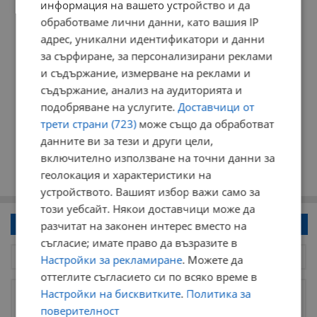
информация на вашето устройство и да
обработваме лични данни, като вашия IP
адрес, уникални идентификатори и данни
за сърфиране, за персонализирани реклами
и съдържание, измерване на реклами и
съдържание, анализ на аудиторията и
подобряване на услугите.
Доставчици от
трети страни (723)
може също да обработват
данните ви за тези и други цели,
включително използване на точни данни за
геолокация и характеристики на
устройството. Вашият избор важи само за
този уебсайт. Някои доставчици може да
Напиши коментар!
разчитат на законен интерес вместо на
съгласие; имате право да възразите в
Настройки за рекламиране
. Можете да
оттеглите съгласието си по всяко време в
Настройки на бисквитките
.
Политика за
поверителност