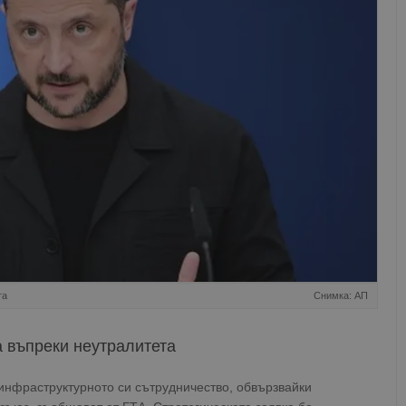
та
Снимка: АП
 въпреки неутралитета
инфраструктурното си сътрудничество, обвързвайки