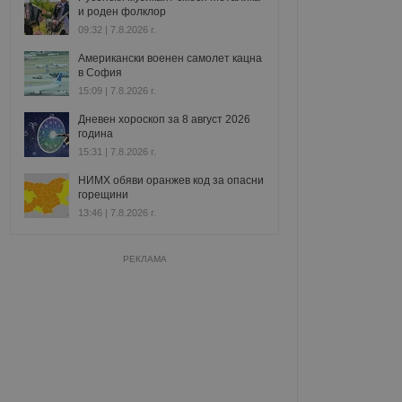
и роден фолклор
09:32 | 7.8.2026 г.
Американски военен самолет кацна
в София
15:09 | 7.8.2026 г.
Дневен хороскоп за 8 август 2026
година
15:31 | 7.8.2026 г.
НИМХ обяви оранжев код за опасни
горещини
13:46 | 7.8.2026 г.
РЕКЛАМА