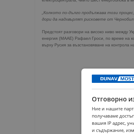
електроцентрала, чиито шест енергоблока в м
„Колкото по-дълго продължава този процес
дори да надхвърлят рисковете от Чернобил
Предстоят разговори на високо ниво между У
енергия (МААЕ) Рафаел Гроси, по време на к
върху Русия за възстановяване на контрола 
Отговорно и
Ние и нашите парт
получаваме достъп
вашия IP адрес, у
и съдържание, изм