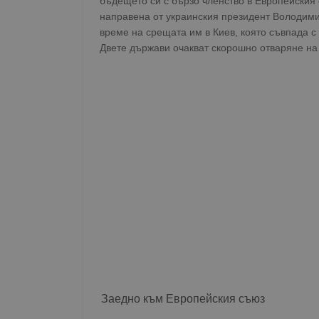
бъдещето си с бързо членство в Европейския 
направена от украинския президент Володим
време на срещата им в Киев, която съвпада 
Двете държави очакват скорошно отваряне на
Заедно към Европейския съюз