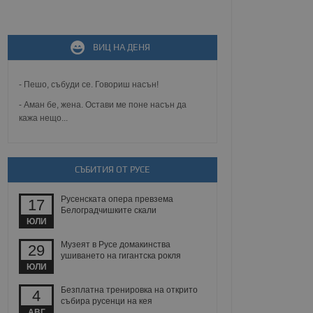
не, зададена от уеб
ВИЦ НА ДЕНЯ
 ASP.NET MVC
спре неразрешеното
т, известно като
тове. Той не съдържа
- Пешо, събуди се. Говориш насън!
щожава при затваряне
- Аман бе, жена. Остави ме поне насън да
кажа нещо...
ение на съгласието на
ст за тяхното
а данни за съгласието
ични политики и
антира, че техните
 сесии.
СЪБИТИЯ ОТ РУСЕ
аничаване между хората
а, за да се правят
Русенската опера превзема
17
хния уебсайт.
Белоградчишките скали
ЮЛИ
сигнализира на
Музеят в Русе домакинства
29
 на бисквитките,
ушиването на гигантска рокля
а съответствие и
ЮЛИ
ндарти и
Безплатна тренировка на открито
4
ck и предоставя
събира русенци на кея
требител използва
АВГ