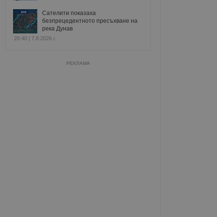
Сателити показаха
безпрецедентното пресъхване на
река Дунав
20:40 | 7.8.2026 г.
РЕКЛАМА