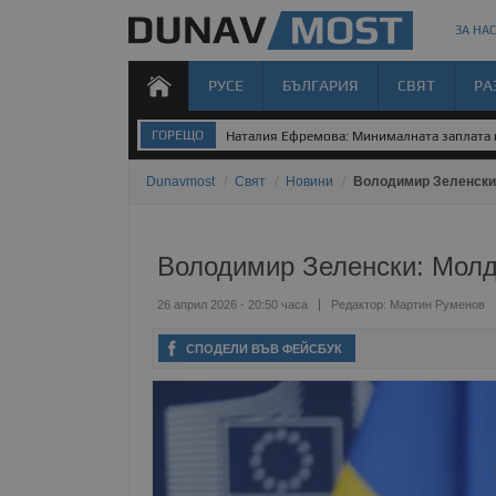
ЗА НАС
РУСЕ
БЪЛГАРИЯ
СВЯТ
РА
ГОРЕЩО
Наталия Ефремова: Минималната заплата н
Dunavmost
/
Свят
/
Новини
/
Володимир Зеленски:
Володимир Зеленски: Молд
26 април 2026 - 20:50 часа
Редактор:
Мартин Руменов
СПОДЕЛИ ВЪВ ФЕЙСБУК