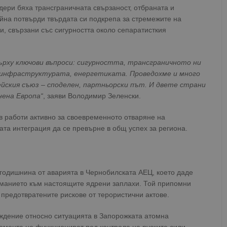
дери бяха трансграничната свързаност, отбраната и
йна потвърди твърдата си подкрепа за стремежите на
, свързани със сигурността около сепаратисткия
ърху ключови въпроси: сигурността, трансграничното ни
 инфраструктурата, енергетиката. Проведохме и много
ейския съюз – споделен, партньорски път. И двете страни
нена Европа“
, заяви Володимир Зеленски.
в работи активно за своевременното отваряне на
ата интеграция да се превърне в общ успех за региона.
 годишнина от аварията в Чернобилската АЕЦ, което даде
иманието към настоящите ядрени заплахи. Той припомни
 предотвратените рискове от терористични актове.
ждение относно ситуацията в Запорожката атомна