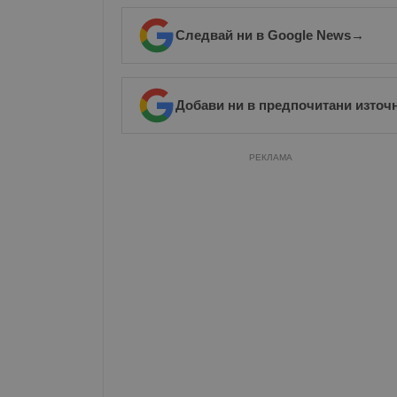
Име
Следвай ни в Google News
→
__RequestVerificationT
Добави ни в предпочитани източ
VISITOR_PRIVACY_MET
РЕКЛАМА
__cf_bm
receive-cookie-depreca
ASP.NET_SessionId