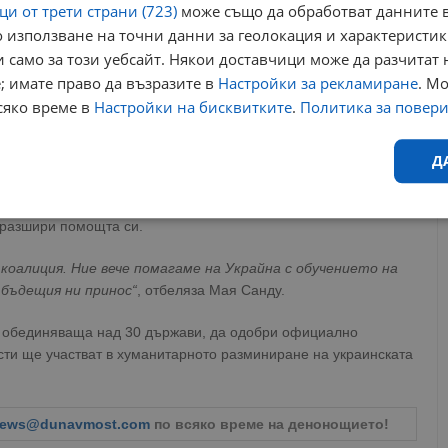
и от трети страни (723)
може също да обработват данните в
 използване на точни данни за геолокация и характеристик
 само за този уебсайт. Някои доставчици може да разчитат 
; имате право да възразите в
Настройки за рекламиране
. М
сяко време в
Настройки на бисквитките
.
Политика за повер
ишинев да се включи активно в подкрепата за Киев чрез така
 конституционния статут на неутралитет на страната.
Д
а март 2026 година, вече придобива конкретни измерения
Ефективност
Таргетиране
Функционалност
Н
 разшири помощта си.
 коалиция. Ние вече помагаме на Украйна с обучението на
 бъдещия ни принос“
, отбеляза Мая Санду.
, обединяваща над 30 държави, да одобри официално
сти ще участват в хуманитарното разминиране на украинската
еобходимо
Ефективност
Таргетиране
Функционалност
Неклас
исквитки позволяват основната функционалност на уебсайта, като потребителско
ews@dunavmost.com
по всяко време на денонощието!
не може да се използва правилно без строго необходими бисквитки.