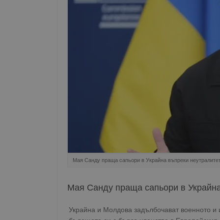
Мая Санду праща сапьори в Украйна въпреки неутралите
Мая Санду праща сапьори в Украйна
Украйна и Молдова задълбочават военното и 