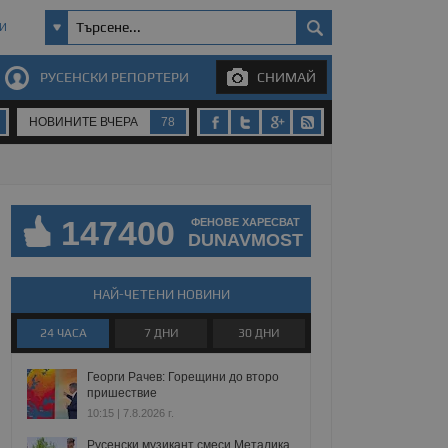
И
РУСЕНСКИ РЕПОРТЕРИ
СНИМАЙ
НОВИНИТЕ ВЧЕРА
78
147400
ФЕНОВЕ ХАРЕСВАТ
DUNAVMOST
НАЙ-ЧЕТЕНИ НОВИНИ
24 ЧАСА
7 ДНИ
30 ДНИ
Георги Рачев: Горещини до второ
пришествие
10:15 | 7.8.2026 г.
Русенски музикант смеси Металика