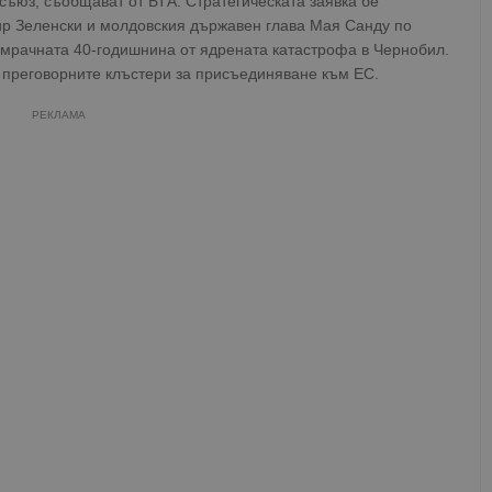
съюз, съобщават от БТА. Стратегическата заявка бе
ир Зеленски и молдовския държавен глава Мая Санду по
с мрачната 40-годишнина от ядрената катастрофа в Чернобил.
 преговорните клъстери за присъединяване към ЕС.
РЕКЛАМА