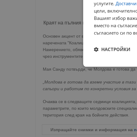
услугите.
Доставчиц
цели, включително
Вашият избор важи
Краят на пълния неутралитет
вместо на съгласие
съгласието си по в
Основен акцент от визитата е решението на К
наречената "Коалиция на желаещите", въпреки
НАСТРОЙКИ
Намерението, обявено първоначално в края н
чрез инструментите на военната дипломация.
Строго
Мая Санду потвърди, че Молдова е готова да
необходимо
„Молдова е готова да вземе участие в тази
сапьори и работим по конкретни условия за
Очаква се в следващите седмици коалицията
параметрите, по които молдовските специали
територия след края на бойните действия.
Строго н
Строго необходимите б
Изпращайте снимки и информация на
n
на акаунта. Уебсайтът 