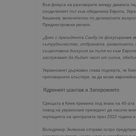
Във фокуса на разговорите между двамата ли
споделеният път към обединена Европа. Укра
Кишинев, включително по деликатните въпроси
Приднестровски регион.
„Днес с президента Санду се фокусирахме в
сътрудничество, отбраната, развитието,
съществена дискусия за пътя ни към Европ
заслужават да бъдат част от силна, обеди
Украинският държавен глава подчерта, че Кие
преговорните клъстери, за да може европейск
Ядреният шантаж и Запорожието
Срещата в Киев премина под знака на 40-ата
повод на украинския президент да насочи вн
окупацията на централата през 2022 година и
Володимир Зеленски отправи остро предупре