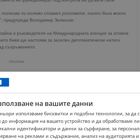
омента не функционират под контрола на руските сили.
, толкова по-големи стават рисковете, които биха могли
“
, предупреди Володимир Зеленски.
крайна и ръководителя на Международната агенция за атомна
оито Киев ще настоява за засилен дипломатически натиск
над съоръжението.
РЕКЛАМА
зползване на вашите данни
ньори използваме бисквитки и подобни технологии, за да 
 до информация на вашето устройство и да обработваме ли
никални идентификатори и данни за сърфиране, за персона
ерване на реклами и съдържание, анализ на аудиторията и