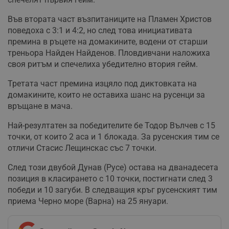
Във втората част възпитаниците на Пламен Христов
поведоха с 3:1 и 4:2, но след това инициативата
премина в ръцете на домакините, водени от старши
треньора Найден Найденов. Пловдивчани наложиха
своя ритъм и спечелиха убедително втория гейм.
Третата част премина изцяло под диктовката на
домакините, които не оставиха шанс на русенци за
връщане в мача.
Най-резултатен за победителите бе Тодор Вълчев с 15
точки, от които 2 аса и 1 блокада. За русенския тим се
отличи Стасис Лещинскас със 7 точки.
След този двубой Дунав (Русе) остава на дванадесета
позиция в класирането с 10 точки, постигнати след 3
победи и 10 загуби. В следващия кръг русенският тим
приема Черно море (Варна) на 25 януари.