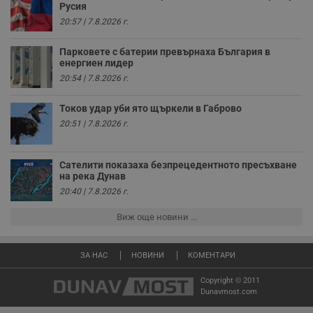
с
Русия
п
и
20:57 | 7.8.2026 г.
п
т
в
Парковете с батерии превърнаха България в
с
енергиен лидер
з
20:54 | 7.8.2026 г.
с
п
о
Токов удар уби ято щъркели в Габрово
р
п
20:51 | 7.8.2026 г.
н
п
к
ч
Сателити показаха безпрецедентното пресъхване
п
на река Дунав
с
б
20:40 | 7.8.2026 г.
__cf_bm
29
Т
Cloudflare Inc.
минути
с
Виж още новини ...
.twitter.com
59
р
секунди
м
б
о
ЗА НАС
НОВИНИ
КОМЕНТАРИ
у
п
Copyright © 2011
о
Dunavmost.com
и
т