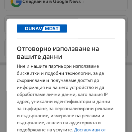
Следвай ни в Google News
→
Предпочитани източници
→
Изпращайте снимки и информация на
Отговорно използване на
news@dunavmost.com
вашите данни
Ние и нашите партньори използваме
РЕКЛАМА
бисквитки и подобни технологии, за да
съхраняваме и получаваме достъп до
информация на вашето устройство и да
обработваме лични данни, като вашия IP
адрес, уникални идентификатори и данни
за сърфиране, за персонализирани реклами
и съдържание, измерване на реклами и
съдържание, анализ на аудиторията и
подобряване на услугите.
Доставчици от