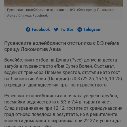
Русенските волейболисти отстъпиха с 0:3 гейма срещу Локомотив
Авиа
/ Снимка: Facebook
Facebook
Twitter
Telegram
Русенските волейболисти отстъпиха с 0:3 гейма
срещу Локомотив Авиа
Волейболният отбор на Дунав (Русе) допусна десета
загуба в първенството efbet Супер Волей. Съставът,
воден от треньора Пламен Христов, отстъпи като гост
на Локомотив Авиа (Пловдив) с 0:3 (22:25, 15:25, 13:25)
в среща от дванадесетия кръг на първенството.
Русенските волейболисти започнаха уверено двубоя,
поемайки водачеството с 5:3 и 7:4 в първата част.
След изравняване при 12:12, гостите от крайдунавския
град отново поведоха в резултата, но в решителните
моменти домакините изравниха при 22:22 и успяха да
спечелят първия гейм.