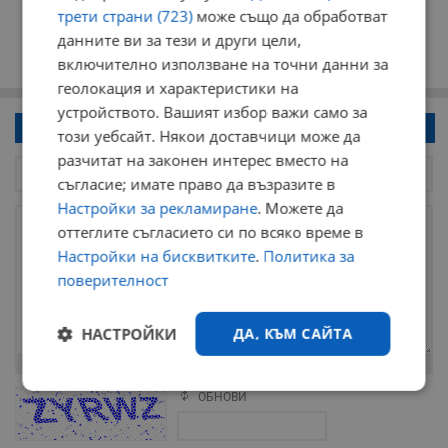
трети страни (723)
може също да обработват
данните ви за тези и други цели,
включително използване на точни данни за
геолокация и характеристики на
устройството. Вашият избор важи само за
Напиши коментар!
този уебсайт. Някои доставчици може да
разчитат на законен интерес вместо на
съгласие; имате право да възразите в
Настройки за рекламиране
. Можете да
оттеглите съгласието си по всяко време в
Настройки на бисквитките
.
Политика за
поверителност
НАСТРОЙКИ
ДА, КЪМ САЙТА
Остават
2000
символа
Строго
Ефективност
ОБНОВИ
Поради зачестилите злоупотреби в сайта, за да оставите анонимен
необходимо
коментар или да гласувате изискваме да се идентифицирате с
google акаунт.