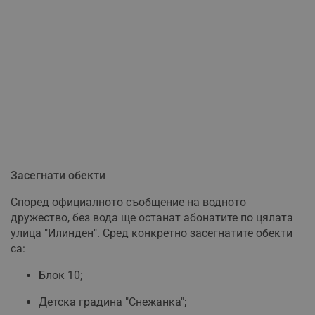
Засегнати обекти
Според официалното съобщение на водното
дружество, без вода ще останат абонатите по цялата
улица "Илинден". Сред конкретно засегнатите обекти
са:
Блок 10;
Детска градина "Снежанка";