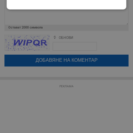
Строго
Ефективност
необходимо
Остават
2000
символа
Таргетиране
Функционалност
ОБНОВИ
Поради зачестилите злоупотреби в сайта, за да оставите анонимен
коментар или да гласувате изискваме да се идентифицирате с
google акаунт.
Натискайки на бутона "Вход с google" по-долу, коментарът ви ще
Некласифицирани
бъде публикуван анонимно под псевдонима който сте попълнили
по-горе в полето "Твоето име". Никаква лична информация за вас
няма да бъде съхранявана при нас или показвана на други
потребители.
РЕКЛАМА
Строго необходимо
Ефективност
Таргетиране
Функционалност
Некласифицирани
Строго необходимите бисквитки позволяват основната