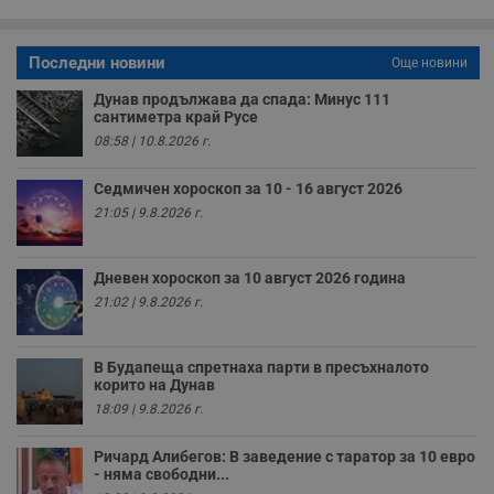
з
б
VISITOR_PRIVACY_METADATA
5 месеца
Т
YouTube
Последни новини
Още новини
4
с
.youtube.com
седмици
с
Дунав продължава да спада: Минус 111
с
п
сантиметра край Русе
и
08:58 | 10.8.2026 г.
п
т
в
Седмичен хороскоп за 10 - 16 август 2026
с
з
21:05 | 9.8.2026 г.
с
п
о
р
Дневен хороскоп за 10 август 2026 година
п
н
21:02 | 9.8.2026 г.
п
к
ч
п
В Будапеща спретнаха парти в пресъхналото
с
корито на Дунав
б
18:09 | 9.8.2026 г.
__cf_bm
29
Т
Cloudflare Inc.
минути
с
.twitter.com
59
р
Ричард Алибегов: В заведение с таратор за 10 евро
секунди
м
- няма свободни...
б