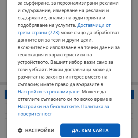
за сърфиране, за персонализирани реклами
и съдържание, измерване на реклами и
съдържание, анализ на аудиторията и
подобряване на услугите.
Доставчици от
трети страни (723)
може също да обработват
данните ви за тези и други цели,
включително използване на точни данни за
геолокация и характеристики на
устройството. Вашият избор важи само за
този уебсайт. Някои доставчици може да
разчитат на законен интерес вместо на
съгласие; имате право да възразите в
Настройки за рекламиране
. Можете да
Напиши коментар!
оттеглите съгласието си по всяко време в
Настройки на бисквитките
.
Политика за
поверителност
НАСТРОЙКИ
ДА, КЪМ САЙТА