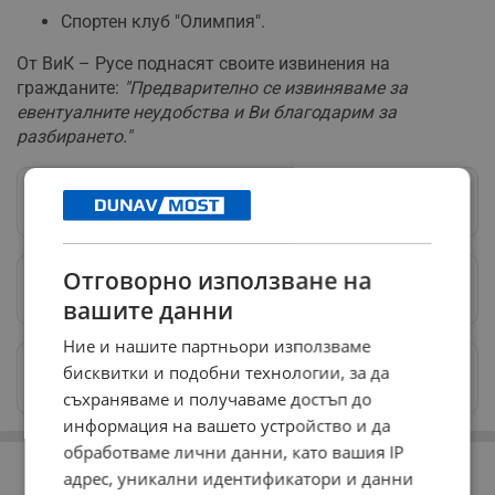
Спортен клуб "Олимпия".
От ВиК – Русе поднасят своите извинения на
гражданите:
"Предварително се извиняваме за
евентуалните неудобства и Ви благодарим за
разбирането."
Следвай ни в Google News
→
Отговорно използване на
Предпочитани източници
→
вашите данни
Ние и нашите партньори използваме
Изпращайте снимки и информация на
бисквитки и подобни технологии, за да
news@dunavmost.com
съхраняваме и получаваме достъп до
информация на вашето устройство и да
обработваме лични данни, като вашия IP
РЕКЛАМА
адрес, уникални идентификатори и данни