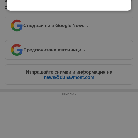
желание за връщане към същностната си работа като
скулптор.
Строго
Ефективност
необходимо
Следвай ни в Google News
→
Таргетиране
Функционалност
Предпочитани източници
→
Некласифицирани
Изпращайте снимки и информация на
news@dunavmost.com
РЕКЛАМА
Строго необходимо
Ефективност
Таргетиране
Функционалност
Некласифицирани
Строго необходимите бисквитки позволяват основната