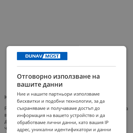
Отговорно използване на
вашите данни
Ние и нашите партньори използваме
Критика към политическата култура в България
бисквитки и подобни технологии, за да
съхраняваме и получаваме достъп до
Рашидов отправи критика към политическата култура
в България, сравнявайки я с тази във Франция. Той
информация на вашето устройство и да
даде пример с френските фермери, които внимателно
обработваме лични данни, като вашия IP
четат предизборните програми на партиите, за да
адрес, уникални идентификатори и данни