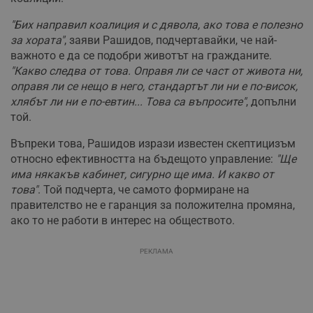
"Бих направил коалиция и с дявола, ако това е полезно
за хората"
, заяви Рашидов, подчертавайки, че най-
важното е да се подобри животът на гражданите.
"Какво следва от това. Оправя ли се част от живота ни,
оправя ли се нещо в него, стандартът ли ни е по-висок,
хлябът ли ни е по-евтин... Това са въпросите"
, допълни
той.
Въпреки това, Рашидов изрази известен скептицизъм
относно ефективността на бъдещото управление:
"Ще
има някакъв кабинет, сигурно ще има. И какво от
това"
. Той подчерта, че самото формиране на
правителство не е гаранция за положителна промяна,
ако то не работи в интерес на обществото.
РЕКЛАМА