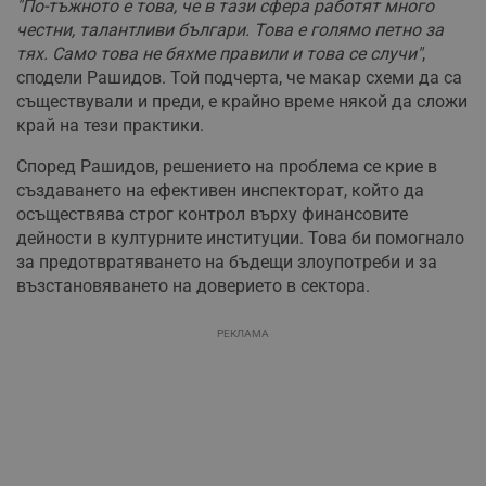
"По-тъжното е това, че в тази сфера работят много
честни, талантливи българи. Това е голямо петно за
тях. Само това не бяхме правили и това се случи"
,
сподели Рашидов. Той подчерта, че макар схеми да са
съществували и преди, е крайно време някой да сложи
край на тези практики.
Според Рашидов, решението на проблема се крие в
създаването на ефективен инспекторат, който да
осъществява строг контрол върху финансовите
дейности в културните институции. Това би помогнало
за предотвратяването на бъдещи злоупотреби и за
възстановяването на доверието в сектора.
РЕКЛАМА