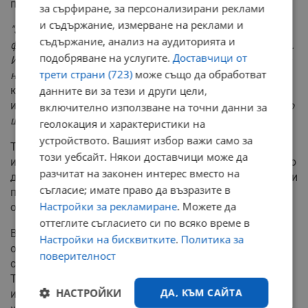
преценят коя най-добре отговаря на техните нужди.
за сърфиране, за персонализирани реклами
и съдържание, измерване на реклами и
"Знаете ли френският фермер как гласува. Френският
съдържание, анализ на аудиторията и
фермер чете програми. Той има 300 крави или хиляда.
подобряване на услугите.
Доставчици от
И гледа коя партия му предлага най-добрата храна за
трети страни (723)
може също да обработват
неговите крави. Това му е хлябът"
, обясни Рашидов. В
контраст с това, той критикува българските
данните ви за тези и други цели,
избиратели:
"Ние не четем програми, не гледаме какво
включително използване на точни данни за
ще правим, не следим програмите"
.
геолокация и характеристики на
устройството. Вашият избор важи само за
Тази критика подчертава необходимостта от по-
този уебсайт. Някои доставчици може да
информиран и ангажиран електорат в България, който
разчитат на законен интерес вместо на
да взема решения базирани на конкретни политически
съгласие; имате право да възразите в
предложения, а не на емоции или лоялност към
Настройки за рекламиране
. Можете да
определени личности.
оттеглите съгласието си по всяко време в
В заключение, Рашидов сподели удовлетворението си
Настройки на бисквитките
.
Политика за
от възможността да се фокусира върху творческата
поверителност
си дейност:
"Щастлив човек съм, че съм в ателието"
.
Това изказване може да се тълкува като признак за
НАСТРОЙКИ
ДА, КЪМ САЙТА
известно разочарование от политическата сцена и