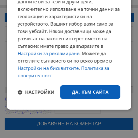
данните ви за тези и други цели,
включително използване на точни данни за
геолокация и характеристики на
Напиши коментар!
устройството. Вашият избор важи само за
този уебсайт. Някои доставчици може да
разчитат на законен интерес вместо на
съгласие; имате право да възразите в
Настройки за рекламиране
. Можете да
оттеглите съгласието си по всяко време в
Настройки на бисквитките
.
Политика за
поверителност
Остават
2000
символа
НАСТРОЙКИ
ДА, КЪМ САЙТА
ОБНОВИ
Поради зачестилите злоупотреби в сайта, за да оставите анонимен
коментар или да гласувате изискваме да се идентифицирате с
Строго
Ефективност
google акаунт.
необходимо
Натискайки на бутона "Вход с google" по-долу, коментарът ви ще
бъде публикуван анонимно под псевдонима който сте попълнили
по-горе в полето "Твоето име". Никаква лична информация за вас
няма да бъде съхранявана при нас или показвана на други