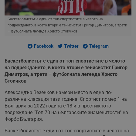
Баскетболистът е един от топ-спортистите в челото на
подреждането, в което втори е тенисистът Григор Димитров, а трети
– футболната легенда Христо Стоичков
Facebook
Twitter
Telegram
Баскетболистът е един от топ-спортистите в челото
на подреждането, в което втори е тенисистът Григор
Димитров, а трети – футболната легенда Христо
Стоичков
Александър Везенков намери място в една по-
различна класация тази година. Спортист nомер 1 на
България за 2022 година е 18-и в престижното
подреждане "Топ 70 на българските знаменитости" на
Форбс България.
Баскетболистът е един от топ-спортистите в челото на