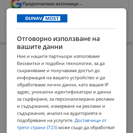
Предпочитани източници
→
Изпращайте снимки и информация на
news@dunavmost.com
Отговорно използване на
вашите данни
РЕКЛАМА
Ние и нашите партньори използваме
бисквитки и подобни технологии, за да
съхраняваме и получаваме достъп до
информация на вашето устройство и да
обработваме лични данни, като вашия IP
адрес, уникални идентификатори и данни
за сърфиране, за персонализирани реклами
и съдържание, измерване на реклами и
съдържание, анализ на аудиторията и
подобряване на услугите.
Доставчици от
трети страни (723)
може също да обработват