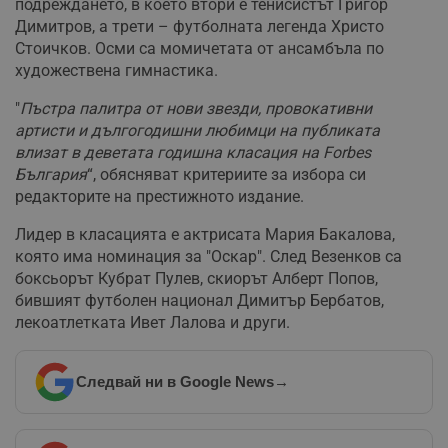
подреждането, в което втори е тенисистът Григор
Димитров, а трети – футболната легенда Христо
Стоичков. Осми са момичетата от ансамбъла по
художествена гимнастика.
"
Пъстра палитра от нови звезди, провокативни
артисти и дългогодишни любимци на публиката
влизат в деветата годишна класация на Forbes
България
“, обясняват критериите за избора си
редакторите на престижното издание.
Лидер в класацията е актрисата Мария Бакалова,
която има номинация за "Оскар". След Везенков са
боксьорът Кубрат Пулев, скиорът Алберт Попов,
бившият футболен национал Димитър Бербатов,
лекоатлетката Ивет Лалова и други.
Следвай ни в Google News
→