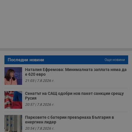
ф
www.dunavmost.com
з
п
и
п
A
т
е
д
н
п
с
у
и
Последни новини
Още новини
ф
н
м
Наталия Ефремова: Минималната заплата няма да
Т
е 620 евро
и
21:03 | 7.8.2026 г.
п
у
з
Сенатът на САЩ одобри нов пакет санкции срещу
б
Русия
VISITOR_PRIVACY_METADATA
5 месеца
Т
YouTube
20:57 | 7.8.2026 г.
4
с
.youtube.com
седмици
с
с
Парковете с батерии превърнаха България в
п
енергиен лидер
и
п
20:54 | 7.8.2026 г.
т