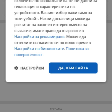
включително използване на точни данни за
Изпращайте снимки и информация на
геолокация и характеристики на
news@dunavmost.com
устройството. Вашият избор важи само за
този уебсайт. Някои доставчици може да
разчитат на законен интерес вместо на
РЕКЛАМА
съгласие; имате право да възразите в
Настройки за рекламиране
. Можете да
оттеглите съгласието си по всяко време в
Настройки на бисквитките
.
Политика за
поверителност
НАСТРОЙКИ
ДА, КЪМ САЙТА
Строго
Ефективност
необходимо
Таргетиране
Функционалност
РЕКЛАМА