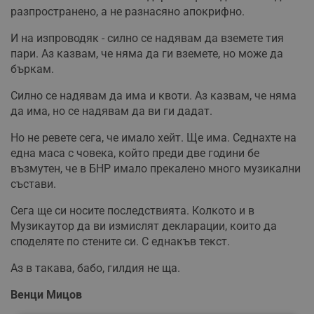
разпространено, а не разнасяно апокрифно.
И на изпроводяк - силно се надявам да вземете тия
пари. Аз казвам, че няма да ги вземете, но може да
бъркам.
Силно се надявам да има и квоти. Аз казвам, че няма
да има, но се надявам да ви ги дадат.
Но не ревете сега, че имало хейт. Ще има. Седнахте на
една маса с човека, който преди две години бе
възмутен, че в БНР имало прекалено много музикални
състави.
Сега ще си носите последствията. Колкото и в
Музикаутор да ви измислят декларации, които да
споделяте по стените си. С еднакъв текст.
Аз в такава, бабо, гилдия не ща.
Венци Мицов