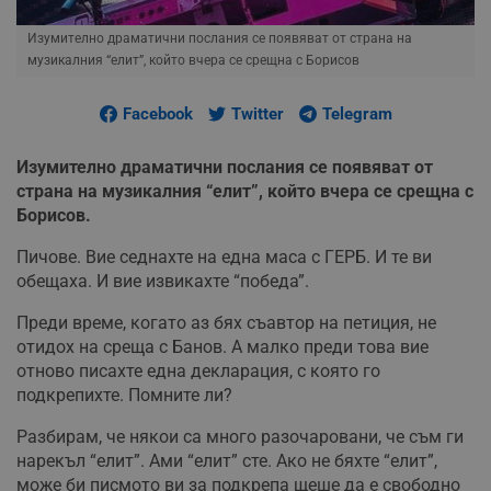
Изумително драматични послания се появяват от страна на
музикалния “елит”, който вчера се срещна с Борисов
Facebook
Twitter
Telegram
Изумително драматични послания се появяват от
страна на музикалния “елит”, който вчера се срещна с
Борисов.
Пичове. Вие седнахте на една маса с ГЕРБ. И те ви
обещаха. И вие извикахте “победа”.
Преди време, когато аз бях съавтор на петиция, не
отидох на среща с Банов. А малко преди това вие
отново писахте една декларация, с която го
подкрепихте. Помните ли?
Разбирам, че някои са много разочаровани, че съм ги
нарекъл “елит”. Ами “елит” сте. Ако не бяхте “елит”,
може би писмото ви за подкрепа щеше да е свободно