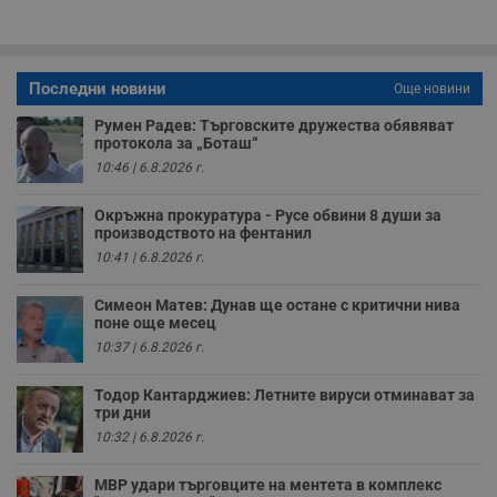
п
A
т
е
д
н
Последни новини
Още новини
п
с
Румен Радев: Търговските дружества обявяват
у
протокола за „Боташ“
и
ф
10:46 | 6.8.2026 г.
н
м
Т
Окръжна прокуратура - Русе обвини 8 души за
и
производството на фентанил
п
у
10:41 | 6.8.2026 г.
з
б
Симеон Матев: Дунав ще остане с критични нива
VISITOR_PRIVACY_METADATA
5 месеца
Т
YouTube
поне още месец
4
с
.youtube.com
седмици
с
10:37 | 6.8.2026 г.
с
п
и
Тодор Кантарджиев: Летните вируси отминават за
п
три дни
т
10:32 | 6.8.2026 г.
в
с
з
МВР удари търговците на ментета в комплекс
с