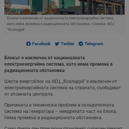
Блокът е изключен от националната електроенергийна система,
като няма промяна в радиационната обстановка
/ Снимка: АЕЦ
"Козлодуй"
Facebook
Twitter
Telegram
Блокът е изключен от националната
електроенергийна система, като няма промяна в
радиационната обстановка
Шести енергоблок на АЕЦ „Козлодуй" е изключен от
електроенергийната система на страната, съобщават
от атомната централа.
Причината е технически проблем в охладителната
система на генератора – неядрената част на блока.
Няма промяна в радиационната обстановка.
Само преди ден приключи плановият годишен ремонт