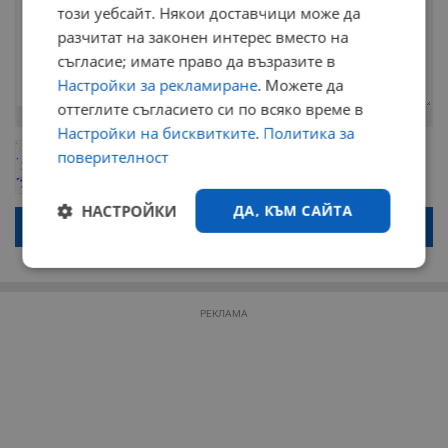
този уебсайт. Някои доставчици може да
разчитат на законен интерес вместо на
съгласие; имате право да възразите в
Настройки за рекламиране
. Можете да
оттеглите съгласието си по всяко време в
Остават
2000
символа
Настройки на бисквитките
.
Политика за
ОБНОВИ
поверителност
Поради зачестилите злоупотреби в сайта, за да оставите анонимен
коментар или да гласувате изискваме да се идентифицирате с
google акаунт.
НАСТРОЙКИ
ДА, КЪМ САЙТА
Натискайки на бутона "Вход с google" по-долу, коментарът ви ще
бъде публикуван анонимно под псевдонима който сте попълнили
по-горе в полето "Твоето име". Никаква лична информация за вас
няма да бъде съхранявана при нас или показвана на други
Строго
Ефективност
потребители.
необходимо
РЕКЛАМА
Таргетиране
Функционалност
Некласифицирани