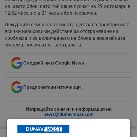
на шести блок, като той беше пуснат на 29 октомври в
12:52 часа, но в 21 часа е бил изключен.
Дежурните екипи на атомната централа предприемат
всички необходими действия за отстраняване на
проблема и за включването на блока в енергийната
система, посочват от централата.
Следвай ни в Google News
→
Предпочитани източници
→
Изпращайте снимки и информация на
news@dunavmost.com
РЕКЛАМА