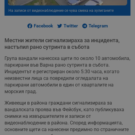
На записи от видеонаблюдение се чува смеха на хулиганите
Facebook
Twitter
Telegram
Местни жители сигнализираха за инцидента,
настъпил рано сутринта в събота
Група вандали нанесоха щети по около 10 автомобила,
паркирани във Варна рано сутринта в събота.
Инцидентът е регистриран около 5:30 часа, когато
неизвестни лица са повредили огледалата на
паркирани автомобили в един от кварталите на
морския град.
Живеещи в района граждани сигнализираха за
вандалската проява във Фейсбук, като публикуваха
снимки на извършителите и записи от
видеонаблюдение в района. Според информацията,
основните щети са нанесени предимно по страничните