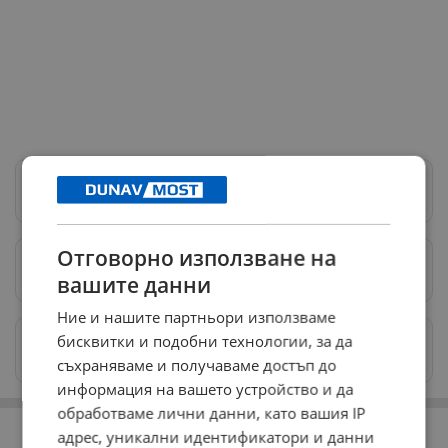
Следвай ни в Google News
→
Отговорно използване на
Предпочитани източници
→
вашите данни
Ние и нашите партньори използваме
бисквитки и подобни технологии, за да
Изпращайте снимки и информация на
news@dunavmost.com
съхраняваме и получаваме достъп до
информация на вашето устройство и да
обработваме лични данни, като вашия IP
РЕКЛАМА
адрес, уникални идентификатори и данни