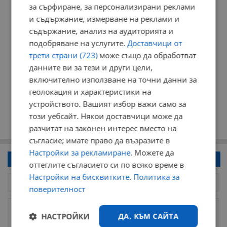
за сърфиране, за персонализирани реклами
и съдържание, измерване на реклами и
съдържание, анализ на аудиторията и
подобряване на услугите.
Доставчици от
трети страни (723)
може също да обработват
данните ви за тези и други цели,
включително използване на точни данни за
геолокация и характеристики на
устройството. Вашият избор важи само за
този уебсайт. Някои доставчици може да
разчитат на законен интерес вместо на
съгласие; имате право да възразите в
Настройки за рекламиране
. Можете да
Напиши коментар!
оттеглите съгласието си по всяко време в
Настройки на бисквитките
.
Политика за
поверителност
НАСТРОЙКИ
ДА, КЪМ САЙТА