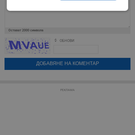
Строго
Ефективност
необходимо
Остават
2000
символа
Таргетиране
Функционалност
ОБНОВИ
Поради зачестилите злоупотреби в сайта, за да оставите анонимен
коментар или да гласувате изискваме да се идентифицирате с
google акаунт.
Натискайки на бутона "Вход с google" по-долу, коментарът ви ще
Некласифицирани
бъде публикуван анонимно под псевдонима който сте попълнили
по-горе в полето "Твоето име". Никаква лична информация за вас
няма да бъде съхранявана при нас или показвана на други
потребители.
РЕКЛАМА
Строго необходимо
Ефективност
Таргетиране
Функционалност
Некласифицирани
Строго необходимите бисквитки позволяват основната