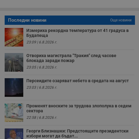
з
б
VISITOR_PRIVACY_METADATA
5 месеца
Т
YouTube
Последни новини
Още новини
4
с
.youtube.com
седмици
с
с
Измериха рекордна температура от 41 градуса в
п
Будапеща
и
п
23:09 | 6.8.2026 г.
т
в
с
Отвориха магистрала "Тракия" след часове
з
блокада заради пожар
с
23:05 | 6.8.2026 г.
п
о
р
Персеидите озаряват небето в средата на август
п
н
23:03 | 6.8.2026 г.
п
к
ч
п
Променят вноските за трудова злополука в седем
с
сектора
б
22:58 | 6.8.2026 г.
__cf_bm
29
Т
Cloudflare Inc.
минути
с
.twitter.com
59
р
Георги Близнашки: Предстоящите президентски
секунди
м
избори могат да бъдат...
б