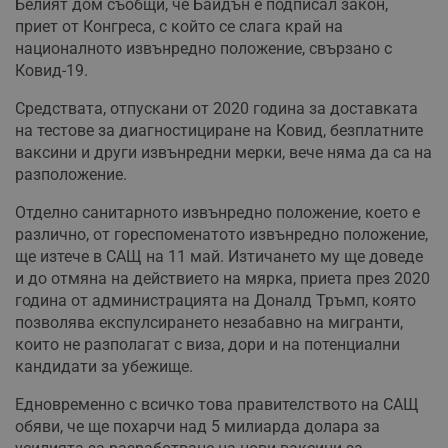
Белият дом съобщи, че Байдън е подписал закон,
приет от Конгреса, с който се слага край на
националното извънредно положение, свързано с
Ковид-19.
Средствата, отпускани от 2020 година за доставката
на тестове за диагностициране на Ковид, безплатните
ваксини и други извънредни мерки, вече няма да са на
разположение.
Отделно санитарното извънредно положение, което е
различно, от гореспоменатото извънредно положение,
ще изтече в САЩ на 11 май. Изтичането му ще доведе
и до отмяна на действието на мярка, приета през 2020
година от администрацията на Доналд Тръмп, която
позволява експулсирането незабавно на мигранти,
които не разполагат с виза, дори и на потенциални
кандидати за убежище.
Едновременно с всичко това правителството на САЩ
обяви, че ще похарчи над 5 милиарда долара за