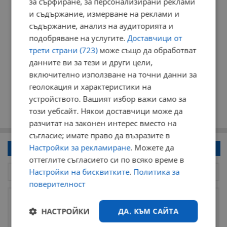
за сърфиране, за персонализирани реклами
и съдържание, измерване на реклами и
съдържание, анализ на аудиторията и
подобряване на услугите.
Доставчици от
трети страни (723)
може също да обработват
данните ви за тези и други цели,
включително използване на точни данни за
геолокация и характеристики на
устройството. Вашият избор важи само за
този уебсайт. Някои доставчици може да
разчитат на законен интерес вместо на
съгласие; имате право да възразите в
Настройки за рекламиране
. Можете да
Напиши коментар!
оттеглите съгласието си по всяко време в
Настройки на бисквитките
.
Политика за
поверителност
НАСТРОЙКИ
ДА, КЪМ САЙТА