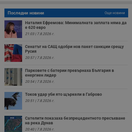
б
VISITOR_PRIVACY_METADATA
5 месеца
Т
Последни новини
YouTube
Още новини
4
с
.youtube.com
седмици
с
Наталия Ефремова: Минималната заплата няма да
с
е 620 евро
п
и
21:03 | 7.8.2026 г.
п
т
в
Сенатът на САЩ одобри нов пакет санкции срещу
с
Русия
з
с
20:57 | 7.8.2026 г.
п
о
р
Парковете с батерии превърнаха България в
п
енергиен лидер
н
20:54 | 7.8.2026 г.
п
к
ч
Токов удар уби ято щъркели в Габрово
п
с
20:51 | 7.8.2026 г.
б
__cf_bm
29
Т
Cloudflare Inc.
минути
с
.twitter.com
Сателити показаха безпрецедентното пресъхване
59
р
на река Дунав
секунди
м
б
20:40 | 7.8.2026 г.