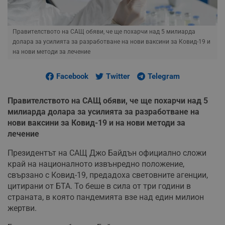
Правителството на САЩ обяви, че ще похарчи над 5 милиарда
долара за усилията за разработване на нови ваксини за Ковид-19 и
на нови методи за лечение
Facebook
Twitter
Telegram
Правителството на САЩ обяви, че ще похарчи над 5
милиарда долара за усилията за разработване на
нови ваксини за Ковид-19 и на нови методи за
лечение
Президентът на САЩ Джо Байдън официално сложи
край на националното извънредно положение,
свързано с Ковид-19, предадоха световните агенции,
цитирани от БТА. То беше в сила от три години в
страната, в която пандемията взе над един милион
жертви.