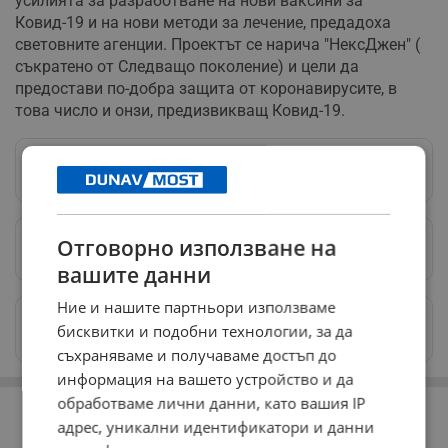
усилията за разработване на нови ваксини за
Ковид-19 и на нови методи за лечение, предадоха
световните агенции. Проектът се нарича "НексДжен" (
съкратено от Следващо поколение) и цели да
предостави по-добра защита от коронавирусите, в
това число и онзи, предизвикващ Ковид-19.
Следвай ни в Google News
→
Отговорно използване на
Предпочитани източници
→
вашите данни
Ние и нашите партньори използваме
Изпращайте снимки и информация на
бисквитки и подобни технологии, за да
news@dunavmost.com
съхраняваме и получаваме достъп до
информация на вашето устройство и да
РЕКЛАМА
обработваме лични данни, като вашия IP
адрес, уникални идентификатори и данни