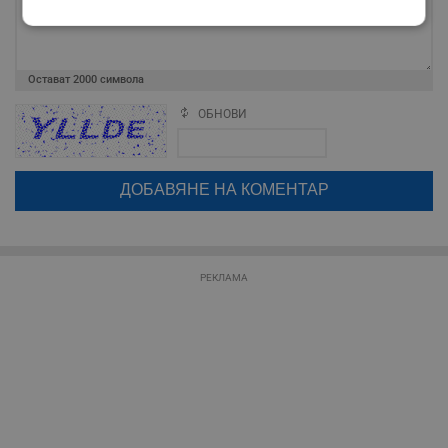
Строго
Ефективност
необходимо
Остават
2000
символа
ОБНОВИ
Таргетиране
Функционалност
Поради зачестилите злоупотреби в сайта, за да оставите анонимен
коментар или да гласувате изискваме да се идентифицирате с
google акаунт.
Натискайки на бутона "Вход с google" по-долу, коментарът ви ще
бъде публикуван анонимно под псевдонима който сте попълнили
Некласифицирани
по-горе в полето "Твоето име". Никаква лична информация за вас
няма да бъде съхранявана при нас или показвана на други
потребители.
РЕКЛАМА
Строго необходимо
Ефективност
Таргетиране
Функционалност
Некласифицирани
Строго необходимите бисквитки позволяват основната