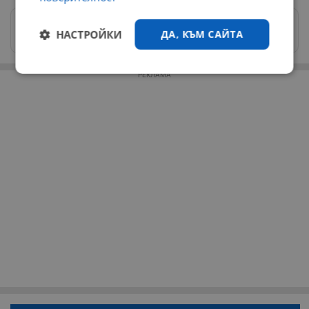
Изпращайте снимки и информация на
НАСТРОЙКИ
ДА, КЪМ САЙТА
news@dunavmost.com
Строго
Ефективност
РЕКЛАМА
необходимо
Таргетиране
Функционалност
Некласифицирани
Строго необходимо
Ефективност