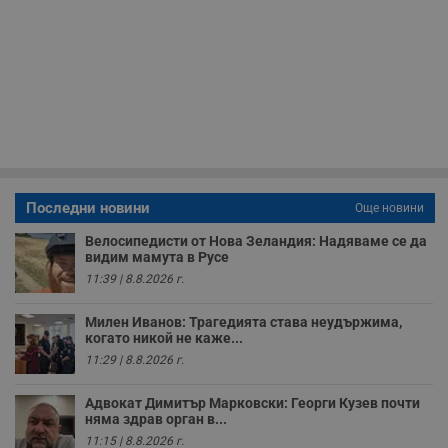
__cf_bm
29
Т
Cloudflare Inc.
минути
с
.twitter.com
59
р
секунди
м
б
о
у
п
о
и
т
receive-cookie-deprecation
.hit.gemius.pl
1 година
Т
с
Последни новини
Още новини
с
н
н
Велосипедисти от Нова Зеландия: Надяваме се да
п
видим мамута в Русе
б
11:39 | 8.8.2026 г.
п
с
о
Милен Иванов: Трагедията става неудържима,
с
а
когато никой не каже...
р
11:29 | 8.8.2026 г.
у
з
з
Адвокат Димитър Марковски: Георги Кузев почти
п
няма здрав орган в...
ASP.NET_SessionId
Сесия
Т
Microsoft
11:15 | 8.8.2026 г.