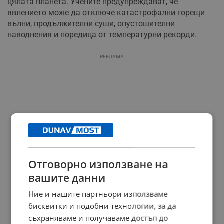
цялата планета. Учените предупреждават, че
явлението може да отключе катастрофални горещи
вълни, продължителни суши, опустошителни
наводнения и поредица от температурни рекорди.
РЕКЛАМА
Отговорно използване на
вашите данни
Ние и нашите партньори използваме
бисквитки и подобни технологии, за да
съхраняваме и получаваме достъп до