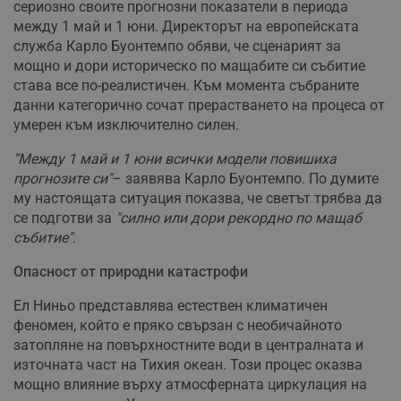
сериозно своите прогнозни показатели в периода
между 1 май и 1 юни. Директорът на европейската
служба Карло Буонтемпо обяви, че сценарият за
мощно и дори историческо по мащабите си събитие
става все по-реалистичен. Към момента събраните
данни категорично сочат прерастването на процеса от
умерен към изключително силен.
"Между 1 май и 1 юни всички модели повишиха
прогнозите си"
– заявява Карло Буонтемпо. По думите
му настоящата ситуация показва, че светът трябва да
се подготви за
"силно или дори рекордно по мащаб
събитие"
.
Опасност от природни катастрофи
Ел Ниньо представлява естествен климатичен
феномен, който е пряко свързан с необичайното
затопляне на повърхностните води в централната и
източната част на Тихия океан. Този процес оказва
мощно влияние върху атмосферната циркулация на