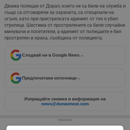
Двама полицаи от Дорал, които не са били на служба и
също са отговаряли за охраната, са отвърнали на
огъня, като при престрелката единият от тях е убил
стрелеца. Шестима от простреляните са били случайни
минувачи и посетители, а единият от полицаите е бил
прострелян в крака, съобщиха от полицията.
Следвай ни в Google News
→
Предпочитани източници
→
Изпращайте снимки и информация на
news@dunavmost.com
РЕКЛАМА