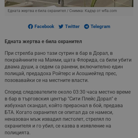
Едната жертва е била охранител
/ Снимка: Кадър от wfla.com
Facebook
Twitter
Telegram
Едната жертва е била охранител
При стрелба рано тази сутрин в бар в Дорал, в
покрайнините на Маями, щата Флорида, са били убити
двама души, а седем са ранени, включително един
полицай, предадоха Ройтерс и Асошиейтед прес,
позовавайки се на местните власти.
Според следователите около 03:30 часа местно време
в бар в търговския център "Сити Плейс Дорал" е
избухнал скандал, който прераснал в бой, предава
БТА. Когато охранител се опитал да се намеси,
неназован мъж извадил пистолет, стрелял по
охранителя и го убил, се казва в изявление на
полицията.