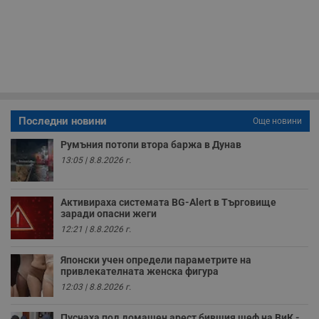
з
п
и
п
A
т
е
д
н
п
с
у
Последни новини
Още новини
и
ф
н
Румъния потопи втора баржа в Дунав
м
13:05 | 8.8.2026 г.
Т
и
п
у
Активираха системата BG-Alert в Търговище
з
заради опасни жеги
б
12:21 | 8.8.2026 г.
VISITOR_PRIVACY_METADATA
5 месеца
Т
YouTube
4
с
.youtube.com
седмици
с
Японски учен определи параметрите на
с
привлекателната женска фигура
п
и
12:03 | 8.8.2026 г.
п
т
в
Пуснаха под домашен арест бившия шеф на ВиК -