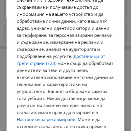
бисквитки и подобни технологии, за да
съхраняваме и получаваме достъп до
Предпочитани източници
→
информация на вашето устройство и да
обработваме лични данни, като вашия IP
адрес, уникални идентификатори и данни
Изпращайте снимки и информация на
news@dunavmost.com
за сърфиране, за персонализирани реклами
и съдържание, измерване на реклами и
съдържание, анализ на аудиторията и
РЕКЛАМА
подобряване на услугите.
Доставчици от
трети страни (723)
може също да обработват
данните ви за тези и други цели,
включително използване на точни данни за
геолокация и характеристики на
устройството. Вашият избор важи само за
този уебсайт. Някои доставчици може да
разчитат на законен интерес вместо на
съгласие; имате право да възразите в
Настройки за рекламиране
. Можете да
оттеглите съгласието си по всяко време в