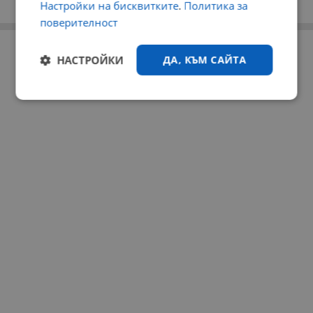
Настройки на бисквитките
.
Политика за
поверителност
РЕКЛАМА
НАСТРОЙКИ
ДА, КЪМ САЙТА
Строго
Ефективност
необходимо
Таргетиране
Функционалност
Некласифицирани