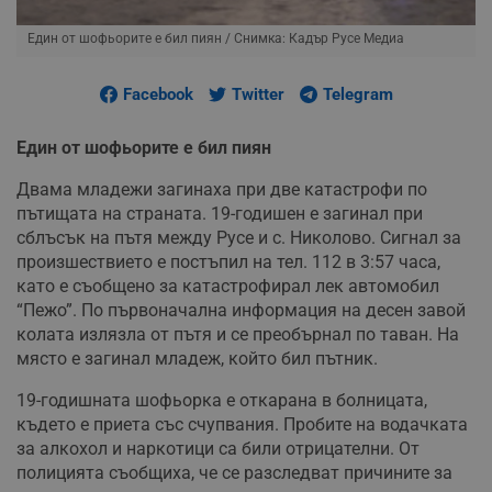
Един от шофьорите е бил пиян
/ Снимка: Кадър Русе Медиа
Facebook
Twitter
Telegram
Един от шофьорите е бил пиян
Двама младежи загинаха при две катастрофи по
пътищата на страната. 19-годишен е загинал при
сблъсък на пътя между Русе и с. Николово. Сигнал за
произшествието е постъпил на тел. 112 в 3:57 часа,
като е съобщено за катастрофирал лек автомобил
“Пежо”. По първоначална информация на десен завой
колата излязла от пътя и се преобърнал по таван. На
място е загинал младеж, който бил пътник.
19-годишната шофьорка е откарана в болницата,
където е приета със счупвания. Пробите на водачката
за алкохол и наркотици са били отрицателни. От
полицията съобщиха, че се разследват причините за