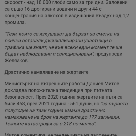
скорост - над 18 000 глоби само за три дни. Заловени
са също 16 дрогирани водачи и други 44 с
концентрация на алкохол в издишания въздух над 1,2
промила.
"Тези, които се изкушават да бързат за сметка на
всички останали дисциплинирани участници в
трафика ще знаят, че във всеки един момент те ще
бъдат наблюдавани и санкционирани"
, предупреди
Желязков.
Драстично намаляване на жертвите
Министърът на вътрешните работи Даниел Митов
докладва положителна тенденция при пътната
безопасност. През 2020 година жертвите на пътя са
били 468, през 2021 година - 561 души, но
"за първото
полугодие на тази година имаме драстично
намаляване на броя на жертвите до 177 загинали.
Тежките катастрофи са с 218 по-малко"
.
Митов коментира, че тенденцията на заловените