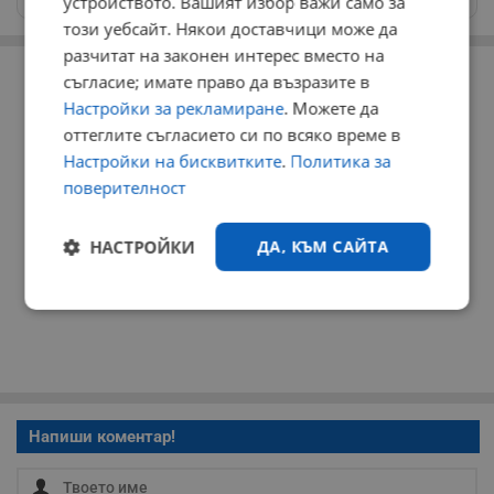
устройството. Вашият избор важи само за
този уебсайт. Някои доставчици може да
разчитат на законен интерес вместо на
РЕКЛАМА
съгласие; имате право да възразите в
Настройки за рекламиране
. Можете да
оттеглите съгласието си по всяко време в
Настройки на бисквитките
.
Политика за
поверителност
НАСТРОЙКИ
ДА, КЪМ САЙТА
Строго
Ефективност
необходимо
Таргетиране
Функционалност
Напиши коментар!