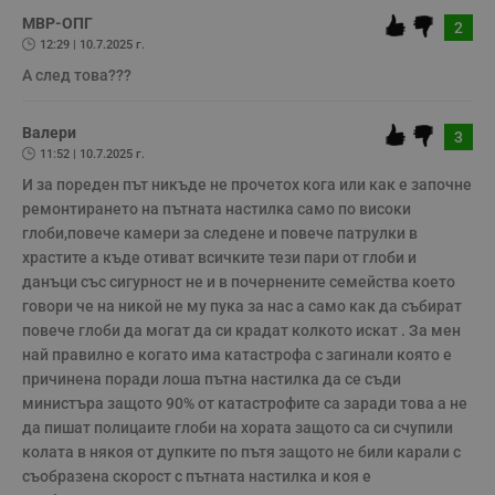
и
п
МВР-ОПГ
2
A
12:29 | 10.7.2025 г.
т
е
А след това???
д
н
п
с
Валери
3
у
11:52 | 10.7.2025 г.
и
ф
И за пореден път никъде не прочетох кога или как е започне 
н
м
ремонтирането на пътната настилка само по високи 
Т
глоби,повече камери за следене и повече патрулки в 
и
п
храстите а къде отиват всичките тези пари от глоби и 
у
з
данъци със сигурност не и в почернените семейства което 
б
говори че на никой не му пука за нас а само как да събират 
VISITOR_PRIVACY_METADATA
5 месеца
Т
YouTube
повече глоби да могат да си крадат колкото искат . За мен 
4
с
.youtube.com
най правилно е когато има катастрофа с загинали която е 
седмици
с
с
причинена поради лоша пътна настилка да се съди 
п
министъра защото 90% от катастрофите са заради това а не 
и
п
да пишат полицаите глоби на хората защото са си счупили 
т
колата в някоя от дупките по пътя защото не били карали с 
в
с
съобразена скорост с пътната настилка и коя е 
з