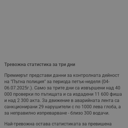
Тревожна статистика за три дни
Премиерът представи данни за контролната дейност
на "Пътна полиция" за периода петък-неделя (04-
06.07.2025г.). Само за трите дни са извършени над 40
000 проверки по пътищата и са издадени 11 600 фиша
и над 2 300 акта. За движение в аварийната лента са
санкционирани 29 нарушители с по 1000 лева глоба, а
за неправилно изпреварване - близо 300 водачи.
Най-тревожна остава статистиката за превишена