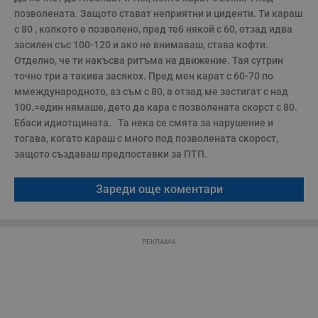
п
позволената. Защото стават неприятни и циденти. Ти караш 
с
о
с 80 , колкото е позволено, пред теб някой с 60, отзад идва 
с
а
засилен със 100-120 и ако не внимаваш, става кофти. 
р
Отделно, че ти накъсва ритъма на движение. Тая сутрин 
у
з
точно три а такива засякох. Пред мен карат с 60-70 по 
з
ммеждународното, аз съм с 80, а отзад ме застигат с над 
п
100.=един нямаше, дето да кара с позволената скорст с 80.  
ASP.NET_SessionId
Сесия
Т
Microsoft
Ебаси идиотщината.   Та нека се смята за нарушение и 
с
Corporation
D
www.dunavmost.com
тогава, когато караш с много под позволената скорост, 
п
и
защото създаваш предпоставки за ПТП.  
т
к
п
Зареди още коментари
и
у
р
к
п
д
РЕКЛАМА
д
п
у