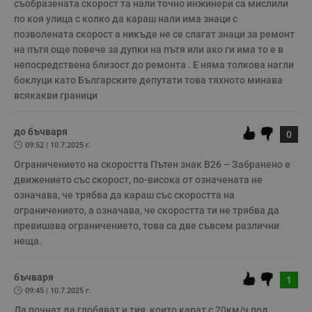
с
съобразената скорост та нали точно инжинери са мислили 
п
по коя улица с колко да караш нали има знаци с 
о
р
позволената скорост а никъде не се слагат знаци за ремонт 
п
на пътя още повече за дупки на пътя или ако ги има то е в 
н
п
непосредствена близост до ремонта . Е няма толкова нагли 
к
боклуци като Българските депутати това тяхното минава 
ч
п
всякакви граници
с
б
__cf_bm
29
Т
Cloudflare Inc.
до бъчваря
0
минути
с
.twitter.com
09:52 | 10.7.2025 г.
59
р
секунди
м
Ограничението на скоростта Пътен знак В26 – Забранено е 
б
о
движението със скорост, по-висока от означената не 
у
означава, че трябва да караш със скоростта на 
п
о
ограничението, а означава, че скоростта ти не трябва да 
и
превишава ограничението, това са две съвсем различни 
т
неща.
receive-cookie-deprecation
.hit.gemius.pl
1 година
Т
с
с
н
бъчваря
1
н
09:45 | 10.7.2025 г.
п
б
Да почнат да глобяват и тия, които карат с 20км/ч под 