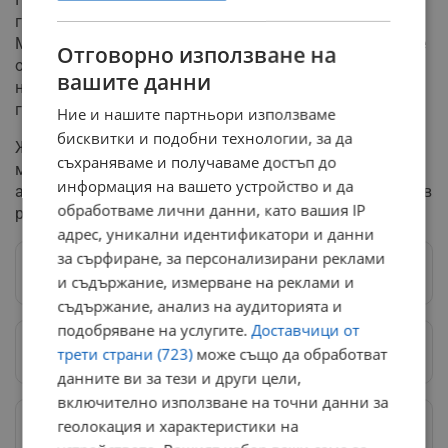
горските пожари. Създадена е организация между
МВР и Министерството на отбраната за пожарогасене
Отговорно използване на
от въздух. Организирана е превенция чрез сателитно
вашите данни
наблюдение, особено за трансграничните пожари по
границата със съседните държави.
Ние и нашите партньори използваме
бисквитки и подобни технологии, за да
Желязков насочи вниманието на местната власт за
съхраняваме и получаваме достъп до
мобилизация в превенцията, като подчерта, че
информация на вашето устройство и да
анализите показват, че горските пожари най-често са в
обработваме лични данни, като вашия IP
резултат на човешка грешка.
адрес, уникални идентификатори и данни
за сърфиране, за персонализирани реклами
Следвай ни в Google News
→
и съдържание, измерване на реклами и
съдържание, анализ на аудиторията и
подобряване на услугите.
Доставчици от
Предпочитани източници
→
трети страни (723)
може също да обработват
данните ви за тези и други цели,
включително използване на точни данни за
Изпращайте снимки и информация на
геолокация и характеристики на
news@dunavmost.com