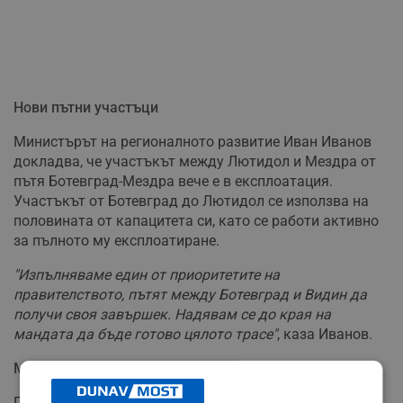
Нови пътни участъци
Министърът на регионалното развитие Иван Иванов
докладва, че участъкът между Лютидол и Мездра от
пътя Ботевград-Мездра вече е в експлоатация.
Участъкът от Ботевград до Лютидол се използва на
половината от капацитета си, като се работи активно
за пълното му експлоатиране.
"Изпълняваме един от приоритетите на
правителството, пътят между Ботевград и Видин да
получи своя завършек. Надявам се до края на
мандата да бъде готово цялото трасе"
, каза Иванов.
Мерки срещу горските пожари
Премиерът изостри вниманието и по въпроса с