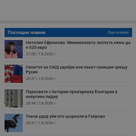
на социалните
вътрешни
използва новата
медии в сайта.
анализи от
или старата
оператора на
версия на
сайта.
интерфейса на
Youtube.
_sharedID_cst
.dunavmost.com
11
Тази бисквитка се
месеца 4
използва за
седмици
проследяване на
Последни новини
Още новини
потребителски
взаимодействия и
Наталия Ефремова: Минималната заплата няма да
ангажираност на
е 620 евро
уебсайта за
подобряване на
21:03 | 7.8.2026 г.
обслужването и
потребителския
опит.
Сенатът на САЩ одобри нов пакет санкции срещу
Русия
Gtest
1
Тази бисквитка се
Gemius
20:57 | 7.8.2026 г.
седмица
използва за A/B
.hit.gemius.pl
тестване на
уебсайта чрез
Парковете с батерии превърнаха България в
събиране на
данни за
енергиен лидер
поведението и
20:54 | 7.8.2026 г.
взаимодействието
на посетителите.
Той помага за
Токов удар уби ято щъркели в Габрово
подобряване на
потребителския
20:51 | 7.8.2026 г.
опит, като
разбира как
потребителите се