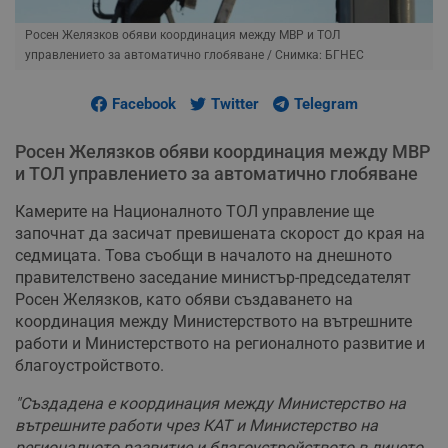
Росен Желязков обяви координация между МВР и ТОЛ
управлението за автоматично глобяване
/ Снимка: БГНЕС
Facebook
Twitter
Telegram
Росен Желязков обяви координация между МВР
и ТОЛ управлението за автоматично глобяване
Камерите на Националното ТОЛ управление ще
започнат да засичат превишената скорост до края на
седмицата. Това съобщи в началото на днешното
правителствено заседание министър-председателят
Росен Желязков, като обяви създаването на
координация между Министерството на вътрешните
работи и Министерството на регионалното развитие и
благоустройството.
"Създадена е координация между Министерство на
вътрешните работи чрез КАТ и Министерство на
регионалното развитие и благоустройството в лицето