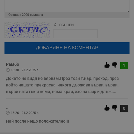
Остават
2000
символа
Некласифицирани
ОБНОВИ
Поради зачестилите злоупотреби в сайта, за да оставите анонимен
коментар или да гласувате изискваме да се идентифицирате с
google акаунт.
Натискайки на бутона "Вход с google" по-долу, коментарът ви ще
бъде публикуван анонимно под псевдонима който сте попълнили
по-горе в полето "Твоето име". Никаква лична информация за вас
няма да бъде съхранявана при нас или показвана на други
потребители.
Рамбо
Строго необходимо
Ефективност
1
16:30 | 23.2.2025 г.
Таргетиране
Функционалност
Докато не видя не вярвам.През този т.нар. преход, през 
Некласифицирани
който нашата прекрасна  някога държава върви, върви, 
върви нататък и няма, няма край, ехо на шир и длъж....
Строго необходимите бисквитки позволяват основната
функционалност на уебсайта, като потребителско
влизане и управление на акаунта. Уебсайтът не може да
се използва правилно без строго необходими
...
0
бисквитки.
18:26 | 21.2.2025 г.
Валиден
Най после нещо положително!!!
Име
Доставчик
/
Домейн
О
до
__RequestVerificationToken
Сесия
Т