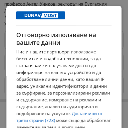
професор Ангел Учиков, ректорът на Бургаския
държавен университет "Асен Златаров" професор
Христо Бозов и заместник-ректорът на Медицински
университет - Варна професор Албена Керековска.
Отговорно използване на
Следвай ни в Google News
→
вашите данни
Ние и нашите партньори използваме
бисквитки и подобни технологии, за да
Предпочитани източници
→
съхраняваме и получаваме достъп до
информация на вашето устройство и да
обработваме лични данни, като вашия IP
Изпращайте снимки и информация на
адрес, уникални идентификатори и данни
news@dunavmost.com
за сърфиране, за персонализирани реклами
и съдържание, измерване на реклами и
РЕКЛАМА
съдържание, анализ на аудиторията и
подобряване на услугите.
Доставчици от
трети страни (723)
може също да обработват
данните ви за тези и други цели,