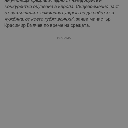
ни училища предлагат едно от най-добрите и
конкурентни обучения в Европа. Същевременно част
от завършилите заминават директно да работят в
чужбина, от което губят всички"
, заяви министър
Красимир Вълчев по време на срещата.
РЕКЛАМА