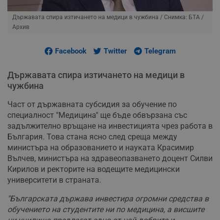
Държавата спира изтичането на медици в чужбина
/ Снимка: БТА /
Архив
Facebook
Twitter
Telegram
Държавата спира изтичането на медици в
чужбина
Част от държавната субсидия за обучение по
специалност "Медицина" ще бъде обвързана със
задължително връщане на инвестицията чрез работа в
България. Това стана ясно след среща между
министъра на образованието и науката Красимир
Вълчев, министъра на здравеопазването доцент Силви
Кирилов и ректорите на водещите медицински
университети в страната.
"Българската държава инвестира огромни средства в
обучението на студентите ни по медицина, а висшите