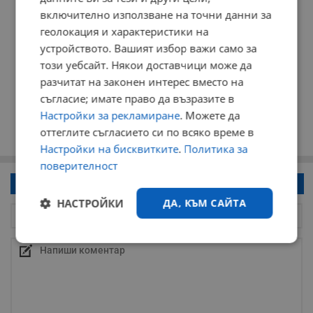
включително използване на точни данни за
геолокация и характеристики на
устройството. Вашият избор важи само за
този уебсайт. Някои доставчици може да
разчитат на законен интерес вместо на
съгласие; имате право да възразите в
Настройки за рекламиране
. Можете да
оттеглите съгласието си по всяко време в
Настройки на бисквитките
.
Политика за
поверителност
Напиши коментар!
НАСТРОЙКИ
ДА, КЪМ САЙТА
Строго
Ефективност
необходимо
Таргетиране
Функционалност