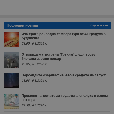
п
A
т
е
д
н
п
Последни новини
Още новини
с
у
Измериха рекордна температура от 41 градуса в
и
Будапеща
ф
н
23:09 | 6.8.2026 г.
м
Т
и
Отвориха магистрала "Тракия" след часове
п
блокада заради пожар
у
з
23:05 | 6.8.2026 г.
б
VISITOR_PRIVACY_METADATA
5 месеца
Т
Персеидите озаряват небето в средата на август
YouTube
4
с
.youtube.com
23:03 | 6.8.2026 г.
седмици
с
с
п
и
Променят вноските за трудова злополука в седем
п
сектора
т
в
22:58 | 6.8.2026 г.
с
з