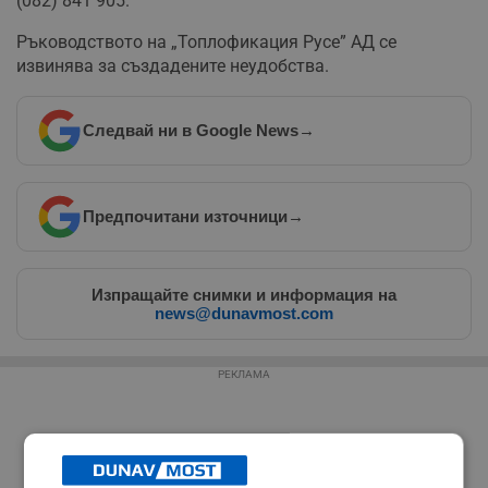
(082) 841 905.
Ръководството на „Топлофикация Русе” АД се
извинява за създадените неудобства.
Следвай ни в Google News
→
Предпочитани източници
→
Изпращайте снимки и информация на
news@dunavmost.com
РЕКЛАМА