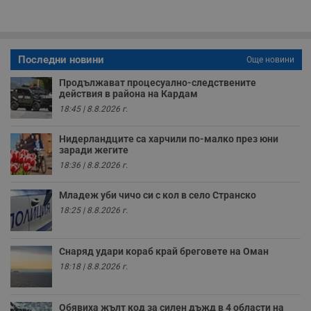
п
о
р
п
н
п
Последни новини
Още новини
к
ч
Продължават процесуално-следствените
п
с
действия в района на Кардам
б
18:45 | 8.8.2026 г.
__cf_bm
29
Т
Cloudflare Inc.
минути
с
.twitter.com
Нидерландците са харчили по-малко през юни
59
р
заради жегите
секунди
м
б
18:36 | 8.8.2026 г.
о
у
п
Младеж уби чичо си с кол в село Странско
о
и
18:25 | 8.8.2026 г.
т
receive-cookie-deprecation
.hit.gemius.pl
1 година
Т
с
Снаряд удари кораб край бреговете на Оман
с
18:18 | 8.8.2026 г.
н
н
п
б
Обявиха жълт код за силен дъжд в 4 области на
п