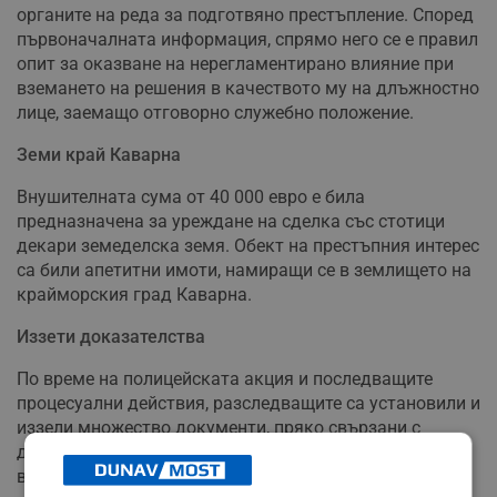
органите на реда за подготвяно престъпление. Според
първоначалната информация, спрямо него се е правил
опит за оказване на нерегламентирано влияние при
вземането на решения в качеството му на длъжностно
лице, заемащо отговорно служебно положение.
Земи край Каварна
Внушителната сума от 40 000 евро е била
предназначена за уреждане на сделка със стотици
декари земеделска земя. Обект на престъпния интерес
са били апетитни имоти, намиращи се в землището на
крайморския град Каварна.
Иззети доказателства
По време на полицейската акция и последващите
процесуални действия, разследващите са установили и
иззели множество документи, пряко свързани с
деянието. Парите от подкупа също са приобщени като
веществено доказателство към материалите по