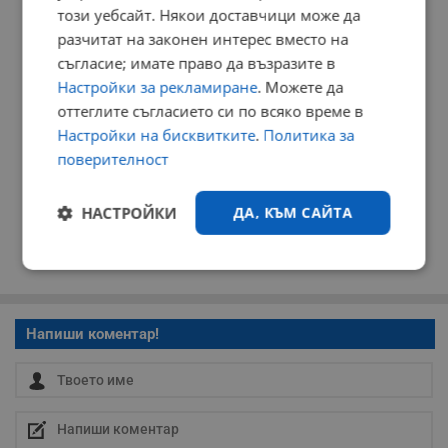
този уебсайт. Някои доставчици може да
разчитат на законен интерес вместо на
съгласие; имате право да възразите в
Настройки за рекламиране
. Можете да
оттеглите съгласието си по всяко време в
Настройки на бисквитките
.
Политика за
поверителност
НАСТРОЙКИ
ДА, КЪМ САЙТА
Строго
Ефективност
необходимо
Напиши коментар!
Таргетиране
Функционалност
Некласифицирани