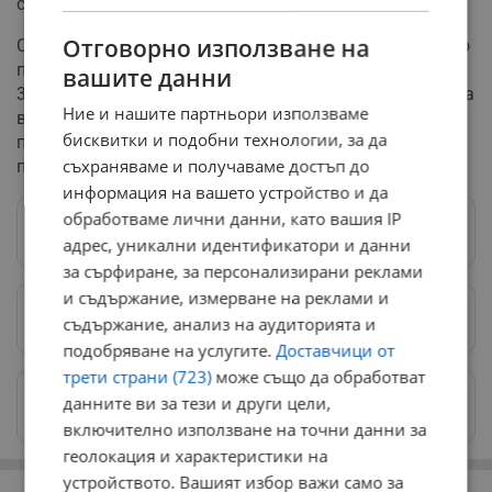
случая.
Отговорно използване на
Срещу задържания софиянец е образувано досъдебно
производство за извършено престъпление по член
вашите данни
304а от Наказателния кодекс. Окръжната прокуратура
Ние и нашите партньори използваме
в Добрич е официално уведомена, а работата по
бисквитки и подобни технологии, за да
пълното изясняване на корупционната схема
съхраняваме и получаваме достъп до
продължава.
информация на вашето устройство и да
обработваме лични данни, като вашия IP
Следвай ни в Google News
→
адрес, уникални идентификатори и данни
за сърфиране, за персонализирани реклами
и съдържание, измерване на реклами и
Предпочитани източници
→
съдържание, анализ на аудиторията и
подобряване на услугите.
Доставчици от
трети страни (723)
може също да обработват
Изпращайте снимки и информация на
данните ви за тези и други цели,
news@dunavmost.com
включително използване на точни данни за
геолокация и характеристики на
РЕКЛАМА
устройството. Вашият избор важи само за