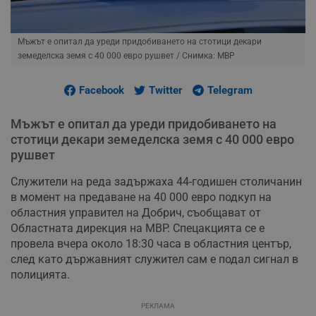
Мъжът е опитал да уреди придобиването на стотици декари
земеделска земя с 40 000 евро рушвет
/ Снимка: МВР
Facebook
Twitter
Telegram
Мъжът е опитал да уреди придобиването на
стотици декари земеделска земя с 40 000 евро
рушвет
Служители на реда задържаха 44-годишен столичанин
в момент на предаване на 40 000 евро подкуп на
областния управител на Добрич, съобщават от
Областната дирекция на МВР. Спецакцията се е
провела вчера около 18:30 часа в областния център,
след като държавният служител сам е подал сигнал в
полицията.
РЕКЛАМА