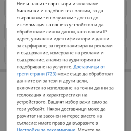
Ние и нашите партньори използваме
Следвай ни в Google News
→
бисквитки и подобни технологии, за да
съхраняваме и получаваме достъп до
информация на вашето устройство и да
обработваме лични данни, като вашия IP
Предпочитани източници
→
адрес, уникални идентификатори и данни
за сърфиране, за персонализирани реклами
и съдържание, измерване на реклами и
Изпращайте снимки и информация на
news@dunavmost.com
съдържание, анализ на аудиторията и
подобряване на услугите.
Доставчици от
трети страни (723)
може също да обработват
РЕКЛАМА
данните ви за тези и други цели,
включително използване на точни данни за
геолокация и характеристики на
устройството. Вашият избор важи само за
този уебсайт. Някои доставчици може да
разчитат на законен интерес вместо на
съгласие; имате право да възразите в
Настройки за рекламиране
. Можете да