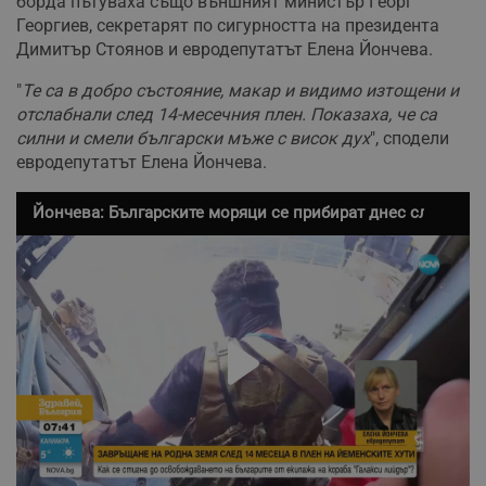
борда пътуваха също външният министър Георг
Георгиев, секретарят по сигурността на президента
Димитър Стоянов и евродепутатът Елена Йончева.
"
Те са в добро състояние, макар и видимо изтощени и
отслабнали след 14-месечния плен. Показаха, че са
силни и смели български мъже с висок дух
", сподели
евродепутатът Елена Йончева.