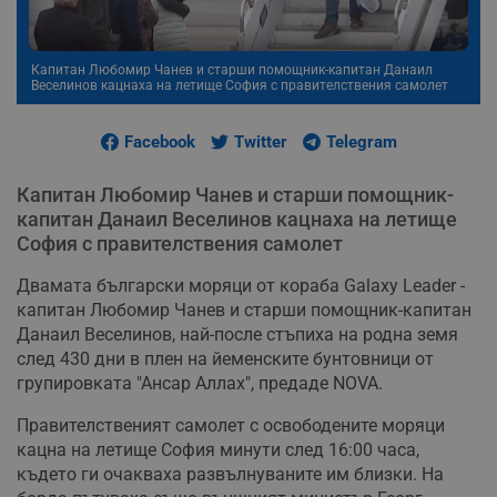
Капитан Любомир Чанев и старши помощник-капитан Данаил
Веселинов кацнаха на летище София с правителствения самолет
Facebook
Twitter
Telegram
Капитан Любомир Чанев и старши помощник-
капитан Данаил Веселинов кацнаха на летище
София с правителствения самолет
Двамата български моряци от кораба Galaxy Leader -
капитан Любомир Чанев и старши помощник-капитан
Данаил Веселинов, най-после стъпиха на родна земя
след 430 дни в плен на йеменските бунтовници от
групировката "Ансар Аллах", предаде NOVA.
Правителственият самолет с освободените моряци
кацна на летище София минути след 16:00 часа,
където ги очакваха развълнуваните им близки. На