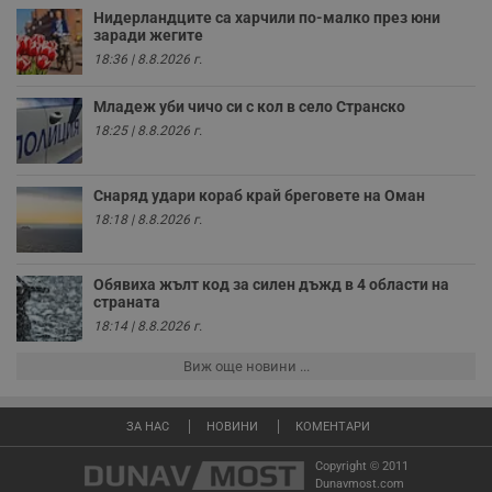
ч
Нидерландците са харчили по-малко през юни
п
заради жегите
с
18:36 | 8.8.2026 г.
б
__cf_bm
29
Т
Cloudflare Inc.
Младеж уби чичо си с кол в село Странско
минути
с
.twitter.com
59
р
18:25 | 8.8.2026 г.
секунди
м
б
о
у
Снаряд удари кораб край бреговете на Оман
п
о
18:18 | 8.8.2026 г.
и
т
receive-cookie-deprecation
.hit.gemius.pl
1 година
Т
Обявиха жълт код за силен дъжд в 4 области на
с
страната
с
н
18:14 | 8.8.2026 г.
н
п
Виж още новини ...
б
п
с
о
ЗА НАС
НОВИНИ
КОМЕНТАРИ
с
а
р
Copyright © 2011
у
Dunavmost.com