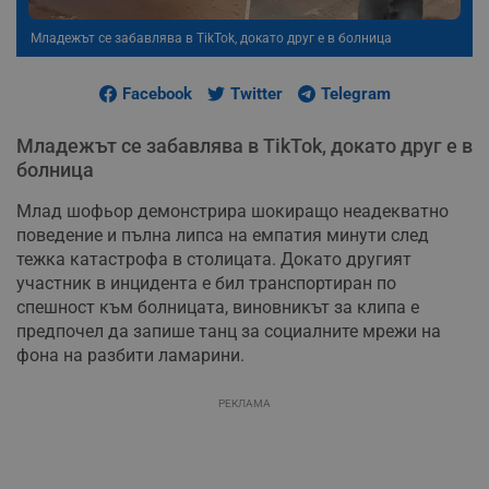
Младежът се забавлява в TikTok, докато друг е в болница
Facebook
Twitter
Telegram
Младежът се забавлява в TikTok, докато друг е в
болница
Млад шофьор демонстрира шокиращо неадекватно
поведение и пълна липса на емпатия минути след
тежка катастрофа в столицата. Докато другият
участник в инцидента е бил транспортиран по
спешност към болницата, виновникът за клипа е
предпочел да запише танц за социалните мрежи на
фона на разбити ламарини.
РЕКЛАМА