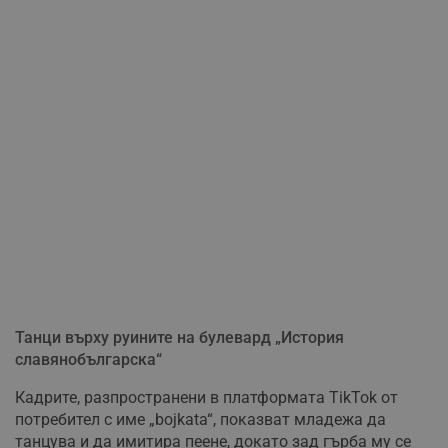
Танци върху руините на булевард „История
славянобългарска“
Кадрите, разпространени в платформата TikTok от
потребител с име „bojkata“, показват младежа да
танцува и да имитира пеене, докато зад гърба му се