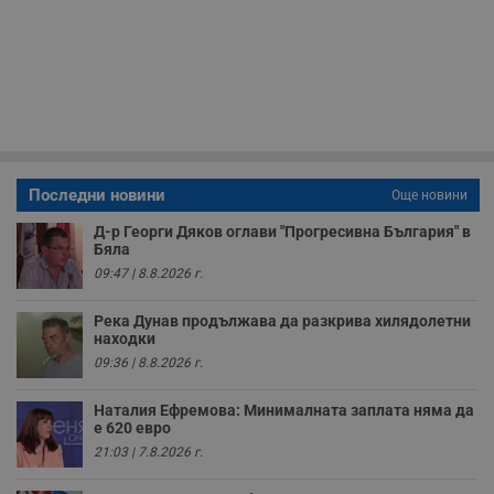
с
з
с
п
о
р
п
н
п
к
ч
п
Последни новини
Още новини
с
б
Д-р Георги Дяков оглави "Прогресивна България" в
__cf_bm
29
Т
Cloudflare Inc.
Бяла
минути
с
.twitter.com
09:47 | 8.8.2026 г.
59
р
секунди
м
б
Река Дунав продължава да разкрива хилядолетни
о
у
находки
п
09:36 | 8.8.2026 г.
о
и
т
Наталия Ефремова: Минималната заплата няма да
е 620 евро
receive-cookie-deprecation
.hit.gemius.pl
1 година
Т
с
21:03 | 7.8.2026 г.
с
н
н