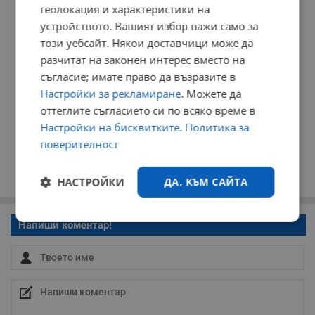
геолокация и характеристики на
устройството. Вашият избор важи само за
този уебсайт. Някои доставчици може да
разчитат на законен интерес вместо на
съгласие; имате право да възразите в
Настройки за рекламиране
. Можете да
оттеглите съгласието си по всяко време в
Настройки на бисквитките
.
Политика за
поверителност
НАСТРОЙКИ
ДА, КЪМ САЙТА
Строго
Ефективност
Напиши коментар!
необходимо
Таргетиране
Функционалност