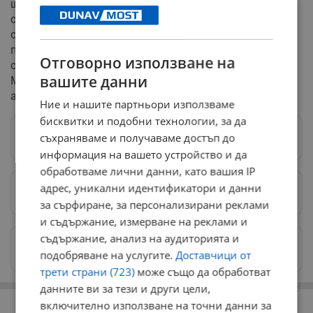
шофьори. Вместо да окаже помощ или да прояви
смирение пред лицето на потенциална трагедия,
софиянецът е избрал да превърне пътното
произшествие в декор за краткотрайна интернет
Отговорно използване на
слава. Към момента няма официална информация от
вашите данни
МВР – София дали на шофьора са взети проби за
алкохол и наркотици.
Ние и нашите партньори използваме
бисквитки и подобни технологии, за да
съхраняваме и получаваме достъп до
Следвай ни в Google News
→
информация на вашето устройство и да
обработваме лични данни, като вашия IP
адрес, уникални идентификатори и данни
Предпочитани източници
→
за сърфиране, за персонализирани реклами
и съдържание, измерване на реклами и
съдържание, анализ на аудиторията и
Изпращайте снимки и информация на
подобряване на услугите.
Доставчици от
news@dunavmost.com
трети страни (723)
може също да обработват
данните ви за тези и други цели,
РЕКЛАМА
включително използване на точни данни за