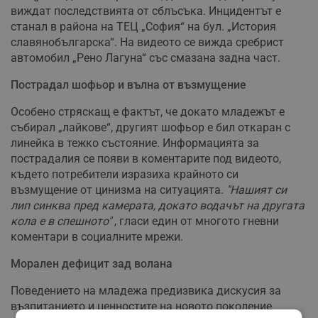
виждат последствията от сблъсъка. Инцидентът е
станал в района на ТЕЦ „София“ на бул. „История
славянобългарска“. На видеото се вижда сребрист
автомобил „Рено Лагуна“ със смазана задна част.
Пострадал шофьор и вълна от възмущение
Особено стряскащ е фактът, че докато младежът е
събирал „лайкове“, другият шофьор е бил откаран с
линейка в тежко състояние. Информацията за
пострадалия се появи в коментарите под видеото,
където потребители изразиха крайното си
възмущение от цинизма на ситуацията.
"Нашият си
лип синква пред камерата, докато водачът на другата
кола е в спешното"
, гласи един от многото гневни
коментари в социалните мрежи.
Морален дефицит зад волана
Поведението на младежа предизвика дискусия за
възпитанието и ценностите на новото поколение