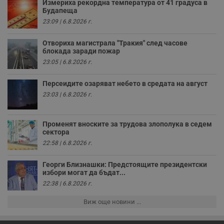
Измериха рекордна температура от 41 градуса в
д
н
Будапеща
п
23:09 | 6.8.2026 г.
с
у
и
Отвориха магистрала "Тракия" след часове
ф
блокада заради пожар
н
м
23:05 | 6.8.2026 г.
Т
и
п
Персеидите озаряват небето в средата на август
у
з
23:03 | 6.8.2026 г.
б
VISITOR_PRIVACY_METADATA
5 месеца
Т
YouTube
4
с
.youtube.com
Променят вноските за трудова злополука в седем
седмици
с
сектора
с
п
22:58 | 6.8.2026 г.
и
п
т
Георги Близнашки: Предстоящите президентски
в
избори могат да бъдат...
с
22:38 | 6.8.2026 г.
з
с
п
Виж още новини ...
о
р
п