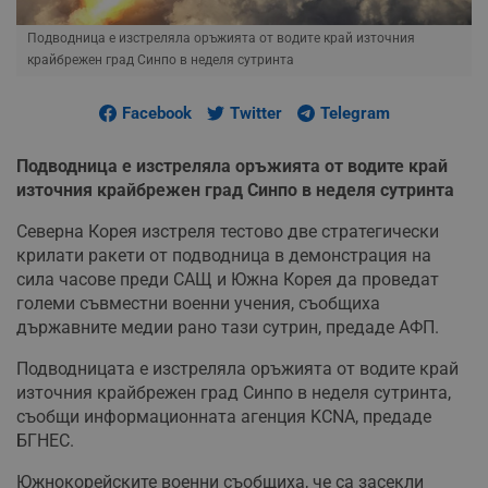
Подводница е изстреляла оръжията от водите край източния
крайбрежен град Синпо в неделя сутринта
Facebook
Twitter
Telegram
Подводница е изстреляла оръжията от водите край
източния крайбрежен град Синпо в неделя сутринта
Северна Корея изстреля тестово две стратегически
крилати ракети от подводница в демонстрация на
сила часове преди САЩ и Южна Корея да проведат
големи съвместни военни учения, съобщиха
държавните медии рано тази сутрин, предаде АФП.
Подводницата е изстреляла оръжията от водите край
източния крайбрежен град Синпо в неделя сутринта,
съобщи информационната агенция KCNA, предаде
БГНЕС.
Южнокорейските военни съобщиха, че са засекли