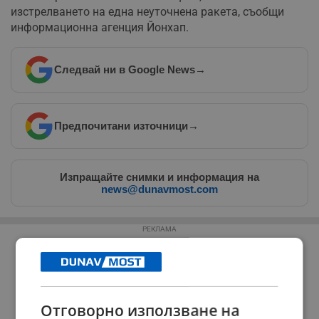
изстрелването на една неуточнена ракета, съобщи
информационна агенция Йонхап.
Следвай ни в Google News
→
Предпочитани източници
→
Изпращайте снимки и информация на
news@dunavmost.com
РЕКЛАМА
Отговорно използване на